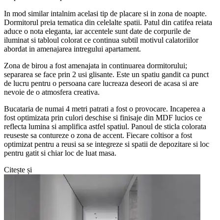
In mod similar intalnim acelasi tip de placare si in zona de noapte.
Dormitorul preia tematica din celelalte spatii. Patul din catifea reiata
aduce o nota eleganta, iar accentele sunt date de corpurile de
iluminat si tabloul colorat ce continua subtil motivul calatoriilor
abordat in amenajarea intregului apartament.
Zona de birou a fost amenajata in continuarea dormitorului;
separarea se face prin 2 usi glisante. Este un spatiu gandit ca punct
de lucru pentru o persoana care lucreaza deseori de acasa si are
nevoie de o atmosfera creativa.
Bucataria de numai 4 metri patrati a fost o provocare. Incaperea a
fost optimizata prin culori deschise si finisaje din MDF lucios ce
reflecta lumina si amplifica astfel spatiul. Panoul de sticla colorata
reuseste sa contureze o zona de accent. Fiecare coltisor a fost
optimizat pentru a reusi sa se integreze si spatii de depozitare si loc
pentru gatit si chiar loc de luat masa.
Citește și