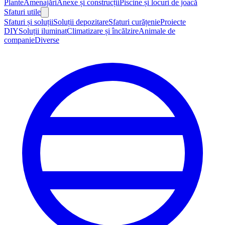
Plante
Amenajări
Anexe și construcții
Piscine și locuri de joacă
Sfaturi utile
Sfaturi și soluții
Soluții depozitare
Sfaturi curățenie
Proiecte
DIY
Soluții iluminat
Climatizare și încălzire
Animale de
companie
Diverse