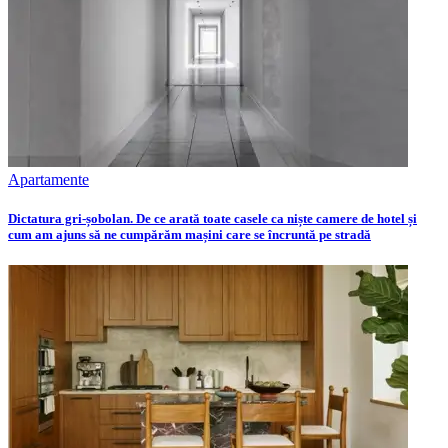
Apartamente
Dictatura gri-șobolan. De ce arată toate casele ca niște camere de hotel și
cum am ajuns să ne cumpărăm mașini care se încruntă pe stradă