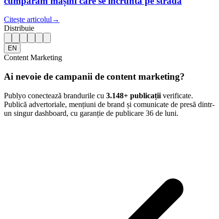
cumpărăm mașini care se încruntă pe stradă
Citește articolul
→
Distribuie
EN
Content Marketing
Ai nevoie de campanii de content marketing?
Publyo conectează brandurile cu
3.148
+ publicații
verificate.
Publică advertoriale, mențiuni de brand și comunicate de presă dintr-
un singur dashboard, cu garanție de publicare 36 de luni.