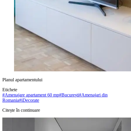
Planul apartamentului
Etichete
#
Amenajare apartament 60 mp
#
București
#
Amenajari din
Romania
#
iDecorate
Citește în continuare