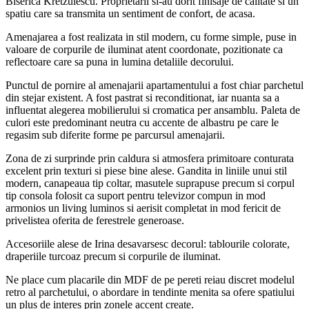
Biserica Kretzulescu. Proprietarii si-au dorit finisaje de calitate si un
spatiu care sa transmita un sentiment de confort, de acasa.
Amenajarea a fost realizata in stil modern, cu forme simple, puse in
valoare de corpurile de iluminat atent coordonate, pozitionate ca
reflectoare care sa puna in lumina detaliile decorului.
Punctul de pornire al amenajarii apartamentului a fost chiar parchetul
din stejar existent. A fost pastrat si reconditionat, iar nuanta sa a
influentat alegerea mobilierului si cromatica per ansamblu. Paleta de
culori este predominant neutra cu accente de albastru pe care le
regasim sub diferite forme pe parcursul amenajarii.
Zona de zi surprinde prin caldura si atmosfera primitoare conturata
excelent prin texturi si piese bine alese. Gandita in liniile unui stil
modern, canapeaua tip coltar, masutele suprapuse precum si corpul
tip consola folosit ca suport pentru televizor compun in mod
armonios un living luminos si aerisit completat in mod fericit de
privelistea oferita de ferestrele generoase.
Accesoriile alese de Irina desavarsesc decorul: tablourile colorate,
draperiile turcoaz precum si corpurile de iluminat.
Ne place cum placarile din MDF de pe pereti reiau discret modelul
retro al parchetului, o abordare in tendinte menita sa ofere spatiului
un plus de interes prin zonele accent create.