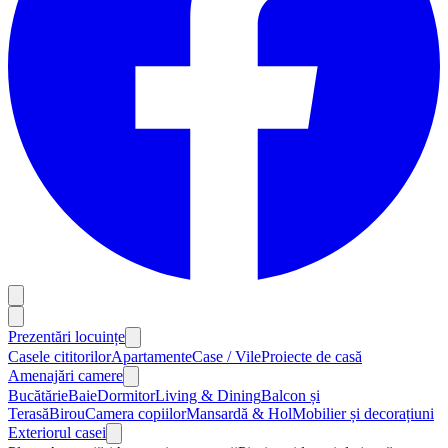
Prezentări locuințe
Casele cititorilor
Apartamente
Case / Vile
Proiecte de casă
Amenajări camere
Bucătărie
Baie
Dormitor
Living & Dining
Balcon și
Terasă
Birou
Camera copiilor
Mansardă & Hol
Mobilier și decorațiuni
Exteriorul casei