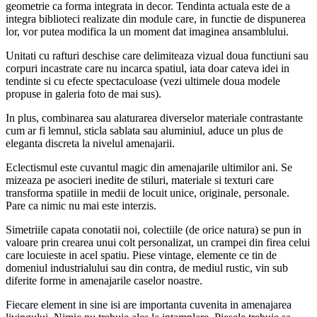
geometrie ca forma integrata in decor. Tendinta actuala este de a
integra biblioteci realizate din module care, in functie de dispunerea
lor, vor putea modifica la un moment dat imaginea ansamblului.
Unitati cu rafturi deschise care delimiteaza vizual doua functiuni sau
corpuri incastrate care nu incarca spatiul, iata doar cateva idei in
tendinte si cu efecte spectaculoase (vezi ultimele doua modele
propuse in galeria foto de mai sus).
In plus, combinarea sau alaturarea diverselor materiale contrastante
cum ar fi lemnul, sticla sablata sau aluminiul, aduce un plus de
eleganta discreta la nivelul amenajarii.
Eclectismul este cuvantul magic din amenajarile ultimilor ani. Se
mizeaza pe asocieri inedite de stiluri, materiale si texturi care
transforma spatiile in medii de locuit unice, originale, personale.
Pare ca nimic nu mai este interzis.
Simetriile capata conotatii noi, colectiile (de orice natura) se pun in
valoare prin crearea unui colt personalizat, un crampei din firea celui
care locuieste in acel spatiu. Piese vintage, elemente ce tin de
domeniul industrialului sau din contra, de mediul rustic, vin sub
diferite forme in amenajarile caselor noastre.
Fiecare element in sine isi are importanta cuvenita in amenajarea