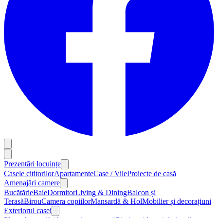
Prezentări locuințe
Casele cititorilor
Apartamente
Case / Vile
Proiecte de casă
Amenajări camere
Bucătărie
Baie
Dormitor
Living & Dining
Balcon și
Terasă
Birou
Camera copiilor
Mansardă & Hol
Mobilier și decorațiuni
Exteriorul casei