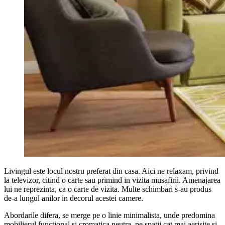
Livingul este locul nostru preferat din casa. Aici ne relaxam, privind
la televizor, citind o carte sau primind in vizita musafirii. Amenajarea
lui ne reprezinta, ca o carte de vizita. Multe schimbari s-au produs
de-a lungul anilor in decorul acestei camere.
Abordarile difera, se merge pe o linie minimalista, unde predomina
mobilierul functional si cromatica neutra, pe spatii cat mai aerisite si