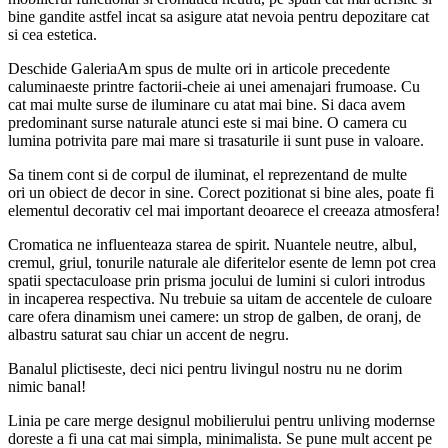
bine gandite astfel incat sa asigure atat nevoia pentru depozitare cat
si cea estetica.
Deschide GaleriaAm spus de multe ori in articole precedente
caluminaeste printre factorii-cheie ai unei amenajari frumoase. Cu
cat mai multe surse de iluminare cu atat mai bine. Si daca avem
predominant surse naturale atunci este si mai bine. O camera cu
lumina potrivita pare mai mare si trasaturile ii sunt puse in valoare.
Sa tinem cont si de corpul de iluminat, el reprezentand de multe
ori un obiect de decor in sine. Corect pozitionat si bine ales, poate fi
elementul decorativ cel mai important deoarece el creeaza atmosfera!
Cromatica ne influenteaza starea de spirit. Nuantele neutre, albul,
cremul, griul, tonurile naturale ale diferitelor esente de lemn pot crea
spatii spectaculoase prin prisma jocului de lumini si culori introdus
in incaperea respectiva. Nu trebuie sa uitam de accentele de culoare
care ofera dinamism unei camere: un strop de galben, de oranj, de
albastru saturat sau chiar un accent de negru.
Banalul plictiseste, deci nici pentru livingul nostru nu ne dorim
nimic banal!
Linia pe care merge designul mobilierului pentru unliving modernse
doreste a fi una cat mai simpla, minimalista. Se pune mult accent pe