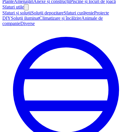
Plante
Amenajări
Anexe și construcții
Piscine și locuri de joacă
Sfaturi utile
Sfaturi și soluții
Soluții depozitare
Sfaturi curățenie
Proiecte
DIY
Soluții iluminat
Climatizare și încălzire
Animale de
companie
Diverse