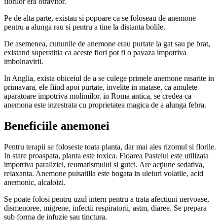
florilor era otravitor.
Pe de alta parte, existau si popoare ca se foloseau de anemone
pentru a alunga rau si pentru a tine la distanta bolile.
De asemenea, cununile de anemone erau purtate la gat sau pe brat,
existand superstitia ca aceste flori pot fi o pavaza impotriva
imbolnavirii.
In Anglia, exista obiceiul de a se culege primele anemone rasarite in
primavara, ele fiind apoi purtate, invelite in matase, ca amulete
aparatoare impotriva molimilor. in Roma antica, se credea ca
anemona este inzestrata cu proprietatea magica de a alunga febra.
Beneficiile anemonei
Pentru terapii se foloseste toata planta, dar mai ales rizomul si florile.
In stare proaspata, planta este toxica. Floarea Pastelui este utilizata
impotriva paraliziei, reumatismului si gutei. Are acţiune sedativa,
relaxanta. Anemone pulsatilla este bogata in uleiuri volatile, acid
anemonic, alcaloizi.
Se poate folosi pentru uzul intern pentru a trata afectiuni nervoase,
dismenoree, migrene, infectii respiratorii, astm, diaree. Se prepara
sub forma de infuzie sau tinctura.