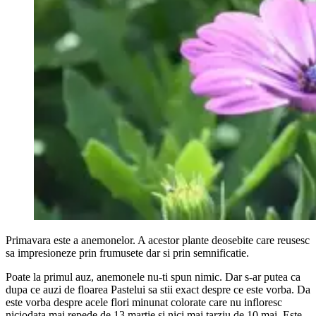
Primavara este a anemonelor. A acestor plante deosebite care reusesc
sa impresioneze prin frumusete dar si prin semnificatie.
Poate la primul auz, anemonele nu-ti spun nimic. Dar s-ar putea ca
dupa ce auzi de floarea Pastelui sa stii exact despre ce este vorba. Da
este vorba despre acele flori minunat colorate care nu infloresc
niciodata mai repede de 13 martie si nici mai tarziu de 10 mai. Este