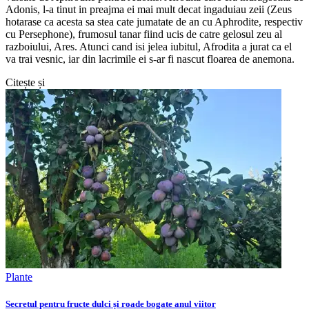
Adonis, l-a tinut in preajma ei mai mult decat ingaduiau zeii (Zeus
hotarase ca acesta sa stea cate jumatate de an cu Aphrodite, respectiv
cu Persephone), frumosul tanar fiind ucis de catre gelosul zeu al
razboiului, Ares. Atunci cand isi jelea iubitul, Afrodita a jurat ca el
va trai vesnic, iar din lacrimile ei s-ar fi nascut floarea de anemona.
Citește și
Plante
Secretul pentru fructe dulci și roade bogate anul viitor