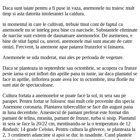
Daca sunt taiate pentru a fi puse in vaza, anemonele nu traiesc mult
timp si asta datorita intolerantei la caldura.
in momentul in care le cultivati, trebuie tinut cont de faptul ca
anemonele nu se inteleg prea bine cu narcisele. Substantele eliminate
de narcise sunt extrem de daunatoare anemonelor. De asemenea, e
bine de stiut faptul ca, uneori, anemonele mai sunt atacate de catre
omizi. Frecvent, la anemone apar patarea frunzelor si fainarea.
Anemonele se uda moderat, mai ales pe perioada de vegetare.
Daca se planteaza in septembrie sau octombrie, se acopera cu frunze
peste iarna si pot inflori din aprilie pana in iunie, iar daca plantatul se
face in aprilie, inflorirea poate avea loc in octombrie, insa florile nu
sunt atat de spectaculoase.
Cultura fortata a anemonelor se poate face la sol, in sera sau pe
parapet. Pentru fortat se folosesc mai mult cele provenite din specia
Anemone coronaria. Plantarea tuberculilor se face din august pana
in luna decembrie. Amestecul de pamant preferat este format din
pamant de telina, mranita, pamant de frunze, turba si nisip. Plantatul
in sera se face la 20/22 cm, mentinandu-se la o temperatura de 12
&ndash; 14 grade Celsius. Pentru cultura la ghivece, se planteaza la
2, 3 centimetri adancime si apoi se duc in rasadnite. Cand plantele