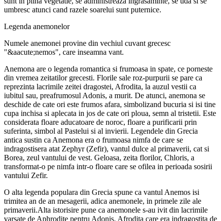
sunt in plina vegetatie, se administreaza ingrasaminte, se uda si se
umbresc atunci cand razele soarelui sunt puternice.
Legenda anemonelor
Numele anemonei provine din vechiul cuvant grecesc
"&aacute;nemos", care inseamna vant.
Anemona are o legenda romantica si frumoasa in spate, ce porneste
din vremea zeitatilor grecesti. Florile sale roz-purpurii se pare ca
reprezinta lacrimile zeitei dragostei, Afrodita, la auzul vestii ca
iubitul sau, preafrumosul Adonis, a murit. De atunci, anemona se
deschide de cate ori este frumos afara, simbolizand bucuria si isi tine
cupa inchisa si aplecata in jos de cate ori ploua, semn al tristetii. Este
considerata floare aducatoare de noroc, floare a purificarii prin
suferinta, simbol al Pastelui si al invierii. Legendele din Grecia
antica sustin ca Anemona era o frumoasa nimfa de care se
indragostisera atat Zephyr (Zefir), vantul dulce al primaverii, cat si
Borea, zeul vantului de vest. Geloasa, zeita florilor, Chloris, a
transformat-o pe nimfa intr-o floare care se ofilea in perioada sosirii
vantului Zefir.
O alta legenda populara din Grecia spune ca vantul Anemos isi
trimitea an de an mesagerii, adica anemonele, in primele zile ale
primaverii.Alta istorisire pune ca anemonele s-au ivit din lacrimile
varsate de Aphrodite pentru Adonis. Afrodita care era indragostita de