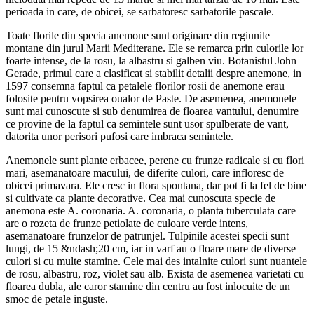
perioada in care, de obicei, se sarbatoresc sarbatorile pascale.
Toate florile din specia anemone sunt originare din regiunile
montane din jurul Marii Mediterane. Ele se remarca prin culorile lor
foarte intense, de la rosu, la albastru si galben viu. Botanistul John
Gerade, primul care a clasificat si stabilit detalii despre anemone, in
1597 consemna faptul ca petalele florilor rosii de anemone erau
folosite pentru vopsirea oualor de Paste. De asemenea, anemonele
sunt mai cunoscute si sub denumirea de floarea vantului, denumire
ce provine de la faptul ca semintele sunt usor spulberate de vant,
datorita unor perisori pufosi care imbraca semintele.
Anemonele sunt plante erbacee, perene cu frunze radicale si cu flori
mari, asemanatoare macului, de diferite culori, care infloresc de
obicei primavara. Ele cresc in flora spontana, dar pot fi la fel de bine
si cultivate ca plante decorative. Cea mai cunoscuta specie de
anemona este A. coronaria. A. coronaria, o planta tuberculata care
are o rozeta de frunze petiolate de culoare verde intens,
asemanatoare frunzelor de patrunjel. Tulpinile acestei specii sunt
lungi, de 15 &ndash;20 cm, iar in varf au o floare mare de diverse
culori si cu multe stamine. Cele mai des intalnite culori sunt nuantele
de rosu, albastru, roz, violet sau alb. Exista de asemenea varietati cu
floarea dubla, ale caror stamine din centru au fost inlocuite de un
smoc de petale inguste.