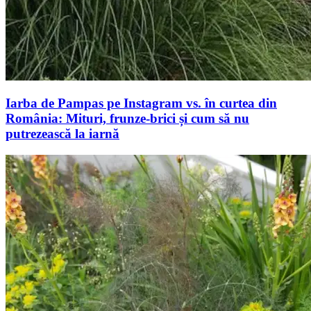
Iarba de Pampas pe Instagram vs. în curtea din
România: Mituri, frunze-brici și cum să nu
putrezească la iarnă