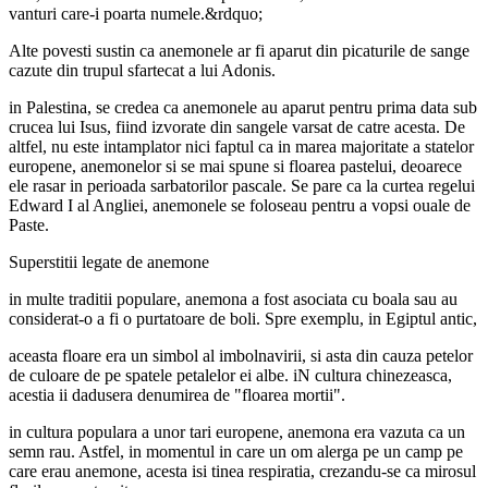
vanturi care-i poarta numele.&rdquo;
Alte povesti sustin ca anemonele ar fi aparut din picaturile de sange
cazute din trupul sfartecat a lui Adonis.
in Palestina, se credea ca anemonele au aparut pentru prima data sub
crucea lui Isus, fiind izvorate din sangele varsat de catre acesta. De
altfel, nu este intamplator nici faptul ca in marea majoritate a statelor
europene, anemonelor si se mai spune si floarea pastelui, deoarece
ele rasar in perioada sarbatorilor pascale. Se pare ca la curtea regelui
Edward I al Angliei, anemonele se foloseau pentru a vopsi ouale de
Paste.
Superstitii legate de anemone
in multe traditii populare, anemona a fost asociata cu boala sau au
considerat-o a fi o purtatoare de boli. Spre exemplu, in Egiptul antic,
aceasta floare era un simbol al imbolnavirii, si asta din cauza petelor
de culoare de pe spatele petalelor ei albe. iN cultura chinezeasca,
acestia ii dadusera denumirea de "floarea mortii".
in cultura populara a unor tari europene, anemona era vazuta ca un
semn rau. Astfel, in momentul in care un om alerga pe un camp pe
care erau anemone, acesta isi tinea respiratia, crezandu-se ca mirosul