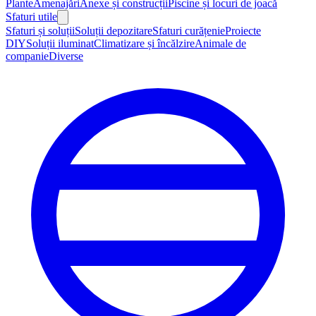
Plante
Amenajări
Anexe și construcții
Piscine și locuri de joacă
Sfaturi utile
Sfaturi și soluții
Soluții depozitare
Sfaturi curățenie
Proiecte
DIY
Soluții iluminat
Climatizare și încălzire
Animale de
companie
Diverse