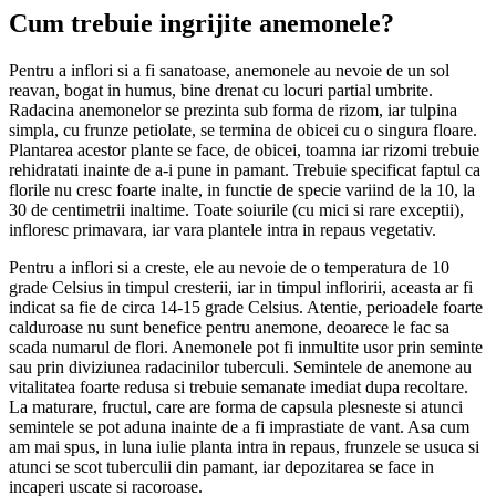
Cum trebuie ingrijite anemonele?
Pentru a inflori si a fi sanatoase, anemonele au nevoie de un sol
reavan, bogat in humus, bine drenat cu locuri partial umbrite.
Radacina anemonelor se prezinta sub forma de rizom, iar tulpina
simpla, cu frunze petiolate, se termina de obicei cu o singura floare.
Plantarea acestor plante se face, de obicei, toamna iar rizomi trebuie
rehidratati inainte de a-i pune in pamant. Trebuie specificat faptul ca
florile nu cresc foarte inalte, in functie de specie variind de la 10, la
30 de centimetrii inaltime. Toate soiurile (cu mici si rare exceptii),
infloresc primavara, iar vara plantele intra in repaus vegetativ.
Pentru a inflori si a creste, ele au nevoie de o temperatura de 10
grade Celsius in timpul cresterii, iar in timpul infloririi, aceasta ar fi
indicat sa fie de circa 14-15 grade Celsius. Atentie, perioadele foarte
calduroase nu sunt benefice pentru anemone, deoarece le fac sa
scada numarul de flori. Anemonele pot fi inmultite usor prin seminte
sau prin diviziunea radacinilor tuberculi. Semintele de anemone au
vitalitatea foarte redusa si trebuie semanate imediat dupa recoltare.
La maturare, fructul, care are forma de capsula plesneste si atunci
semintele se pot aduna inainte de a fi imprastiate de vant. Asa cum
am mai spus, in luna iulie planta intra in repaus, frunzele se usuca si
atunci se scot tuberculii din pamant, iar depozitarea se face in
incaperi uscate si racoroase.