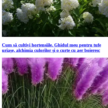
Cum să cultivi hortensiile. Ghidul meu pentru tufe
uriașe, alchimia culorilor și o curte cu aer boieresc