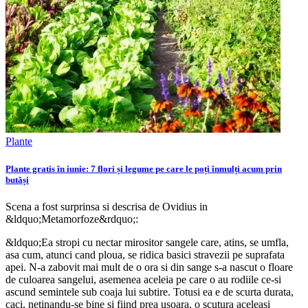
Plante
Plante gratis în iunie: 7 flori și legume pe care le poți înmulți acum prin
butăși
Scena a fost surprinsa si descrisa de Ovidius in
&ldquo;Metamorfoze&rdquo;:
&ldquo;Ea stropi cu nectar mirositor sangele care, atins, se umfla,
asa cum, atunci cand ploua, se ridica basici stravezii pe suprafata
apei. N-a zabovit mai mult de o ora si din sange s-a nascut o floare
de culoarea sangelui, asemenea aceleia pe care o au rodiile ce-si
ascund semintele sub coaja lui subtire. Totusi ea e de scurta durata,
caci, netinandu-se bine si fiind prea usoara, o scutura aceleasi