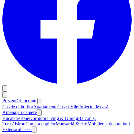
Prezentări locuințe
Casele cititorilor
Apartamente
Case / Vile
Proiecte de casă
Amenajări camere
Bucătărie
Baie
Dormitor
Living & Dining
Balcon și
Terasă
Birou
Camera copiilor
Mansardă & Hol
Mobilier și decorațiuni
Exteriorul casei