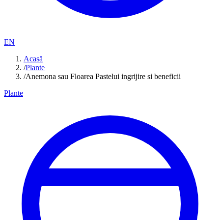
EN
Acasă
/
Plante
/
Anemona sau Floarea Pastelui ingrijire si beneficii
Plante