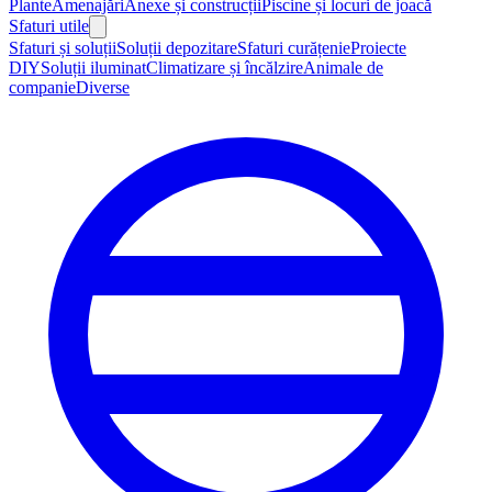
Plante
Amenajări
Anexe și construcții
Piscine și locuri de joacă
Sfaturi utile
Sfaturi și soluții
Soluții depozitare
Sfaturi curățenie
Proiecte
DIY
Soluții iluminat
Climatizare și încălzire
Animale de
companie
Diverse