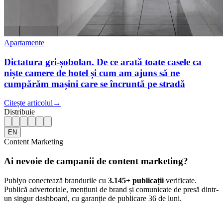
Apartamente
Dictatura gri-șobolan. De ce arată toate casele ca
niște camere de hotel și cum am ajuns să ne
cumpărăm mașini care se încruntă pe stradă
Citește articolul
→
Distribuie
EN
Content Marketing
Ai nevoie de campanii de content marketing?
Publyo conectează brandurile cu
3.145
+ publicații
verificate.
Publică advertoriale, mențiuni de brand și comunicate de presă dintr-
un singur dashboard, cu garanție de publicare 36 de luni.