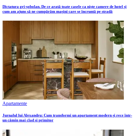
Dictatura gri-șobolan. De ce arată toate casele ca niște camere de hotel și
cum am ajuns să ne cumpărăm mașini care se încruntă pe stradă
Apartamente
Jurnalul lui Alexandru: Cum transformi un apartament modern și rece într-
un cămin mai clad si primitor