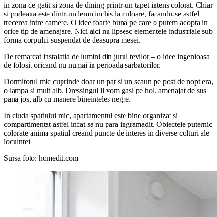
in zona de gatit si zona de dining printr-un tapet intens colorat. Chiar
si podeaua este dintr-un lemn inchis la culoare, facandu-se astfel
trecerea intre camere. O idee foarte buna pe care o putem adopta in
orice tip de amenajare. Nici aici nu lipsesc elementele industriale sub
forma corpului suspendat de deasupra mesei.
De remarcat instalatia de lumini din jurul tevilor – o idee ingenioasa
de folosit oricand nu numai in perioada sarbatorilor.
Dormitorul mic cuprinde doar un pat si un scaun pe post de noptiera,
o lampa si mult alb. Dressingul il vom gasi pe hol, amenajat de sus
pana jos, alb cu manere bineinteles negre.
In ciuda spatiului mic, apartamentul este bine organizat si
compartimentat astfel incat sa nu para ingramadit. Obiectele puternic
colorate anima spatiul creand puncte de interes in diverse colturi ale
locuintei.
Sursa foto: homedit.com