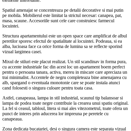
elemente interesante.
Spatiul amenajat se concentreaza pe detalii decorative si mai putin
pe mobila. Mobilierul este limitat la strictul necesar: canapea, pat,
masa, scaune. Accesoriile sunt cele care construiesc farmecul
locuintei.
Structura apartamentului este un open space care amplificat de albul
peretilor sporesc efectul de spatialitate al locuintei. Podeaua, si ea
alba, lucioasa face ca orice forma de lumina sa se reflecte sporind
vizual largimea casei.
Mixul de stiluri este placut realizat. Un stil scandinav in forma pura,
cu accente industriale fac din acest loc un apartament boem perfect
pentru o persoana tanara, activa, mereu in miscare care apreciaza un
trai minimalist. Accentele de negru completeaza bine amenajarea cu
alb, spargand o eventuala monotonie care se poate instala atunci
cand folosesti o singura culoare pentru toata casa.
Astfel, canapeaua, lampa in stil industrial, scaunul tip balansoar si
lampa de podea toate negre contribuie la crearea unui spatiu original.
La fel si ceasul, tabloul, litera si mai ales vitezometrul, toate ofera un
punct de interes prin aducerea lor impreuna pe peretele cu
canapeaua.
Zona dedicata bucatariei, desi o singura camera este separata vizual