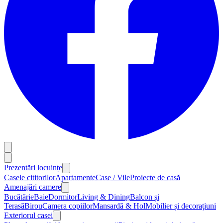
Prezentări locuințe
Casele cititorilor
Apartamente
Case / Vile
Proiecte de casă
Amenajări camere
Bucătărie
Baie
Dormitor
Living & Dining
Balcon și
Terasă
Birou
Camera copiilor
Mansardă & Hol
Mobilier și decorațiuni
Exteriorul casei