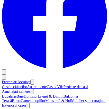
Prezentări locuințe
Casele cititorilor
Apartamente
Case / Vile
Proiecte de casă
Amenajări camere
Bucătărie
Baie
Dormitor
Living & Dining
Balcon și
Terasă
Birou
Camera copiilor
Mansardă & Hol
Mobilier și decorațiuni
Exteriorul casei