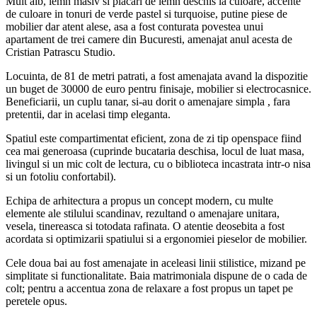
Mult alb, lemn masiv si placari de lemn deschis la culoare, accente
de culoare in tonuri de verde pastel si turquoise, putine piese de
mobilier dar atent alese, asa a fost conturata povestea unui
apartament de trei camere din Bucuresti, amenajat anul acesta de
Cristian Patrascu Studio.
Locuinta, de 81 de metri patrati, a fost amenajata avand la dispozitie
un buget de 30000 de euro pentru finisaje, mobilier si electrocasnice.
Beneficiarii, un cuplu tanar, si-au dorit o amenajare simpla , fara
pretentii, dar in acelasi timp eleganta.
Spatiul este compartimentat eficient, zona de zi tip openspace fiind
cea mai generoasa (cuprinde bucataria deschisa, locul de luat masa,
livingul si un mic colt de lectura, cu o biblioteca incastrata intr-o nisa
si un fotoliu confortabil).
Echipa de arhitectura a propus un concept modern, cu multe
elemente ale stilului scandinav, rezultand o amenajare unitara,
vesela, tinereasca si totodata rafinata. O atentie deosebita a fost
acordata si optimizarii spatiului si a ergonomiei pieselor de mobilier.
Cele doua bai au fost amenajate in aceleasi linii stilistice, mizand pe
simplitate si functionalitate. Baia matrimoniala dispune de o cada de
colt; pentru a accentua zona de relaxare a fost propus un tapet pe
peretele opus.