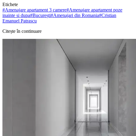
Etichete
#
Amenajare apartament 3 camere
#
Amenajare apartament poze
inainte si dupa
#
București
#
Amenajari din Romania
#
Cristian
Emanuel Patrascu
Citește în continuare