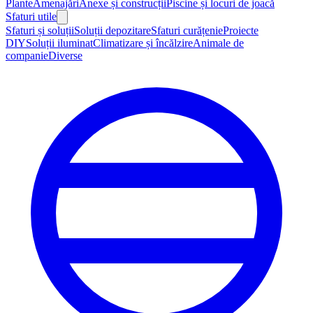
Plante
Amenajări
Anexe și construcții
Piscine și locuri de joacă
Sfaturi utile
Sfaturi și soluții
Soluții depozitare
Sfaturi curățenie
Proiecte
DIY
Soluții iluminat
Climatizare și încălzire
Animale de
companie
Diverse