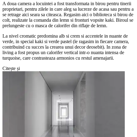
A doua camera a locuintei a fost transformata in birou pentru tinerii
proprietari, pentru zilele in care aleg sa lucreze de acasa sau pentru a
se retrage aici seara sa citeasca. Regasim aici o biblioteca si birou de
colt, realizate la comanda din lemn si fronturi vopsite kaki. Biroul se
prelungeste cu o masca de calorifer din riflaje de lemn.
La nivel cromatic predomina alb si crem si accentele in nuante de
verde, in special kaki si verde pastel (le ragasim in fiecare camera,
contribuind cu succes la crearea unui decor deosebit). In zona de
living a fost propus un calorifer vertical intr-o nuanta intensa de
turquoise, care contrasteaza armonios cu restul amenajarii.
Citește și