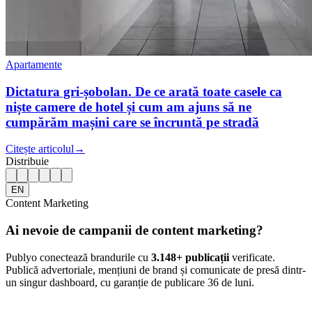
Apartamente
Dictatura gri-șobolan. De ce arată toate casele ca
niște camere de hotel și cum am ajuns să ne
cumpărăm mașini care se încruntă pe stradă
Citește articolul
→
Distribuie
EN
Content Marketing
Ai nevoie de campanii de content marketing?
Publyo conectează brandurile cu
3.148
+ publicații
verificate.
Publică advertoriale, mențiuni de brand și comunicate de presă dintr-
un singur dashboard, cu garanție de publicare 36 de luni.