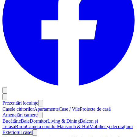
Prezentări locuințe
Casele cititorilor
Apartamente
Case / Vile
Proiecte de casă
Amenajări camere
Bucătărie
Baie
Dormitor
Living & Dining
Balcon și
Terasă
Birou
Camera copiilor
Mansardă & Hol
Mobilier și decorațiuni
Exteriorul casei