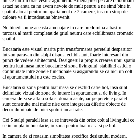
liniste intr-un oras vesnic aglomerat. Amenajarea pe care o abordam
astazi ne arata ca nu avem nevoie de mult pentru a ne simti bine in
spatiul alocat pentru un apartament de 2 camere, insa un strop de
culoare va fi intotdeauna binevenit.
Ne binedispune aceasta amenajare in care predomina albastrul
turcoaz al marii completat de griul neutru care echilibreaza cromatic
spatiul.
Bucataria este vizual marita prin transformarea peretelui despartitor
intr-un paravan din stalpi dispusi echidistant, foarte interesant din
punct de vedere arhitectural. Designerul a propus crearea unui spatiu
pentru luat masa intre bucatarie si zona livingului, stabilind astfel o
continuitate intre zonele functionale si asigurandu-se ca nici un colt
al apartamentului nu este exclus.
Bucataria si zona pentru luat masa se deschid catre hol, insa sunt
delimitate vizual de zona de intrare in apartament si de living. In
camera de zi se afla o sofa si doua masute, iar pe peretele paralel
sunt construite mai multe nise care integreaza diferite obiecte de
decor iluminate de mici spoturi incastrate.
Cei 5 stalpi paraleli lasa sa se intrevada din orice colt al livingului ce
se intampla in bucatarie, in zona pentru luat masa si pe hol.
In camera de zi regasim simplitatea specifica designului modern.