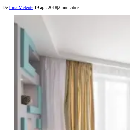
De
Irina Melente
|
19 apr. 2018
|
2
min citire