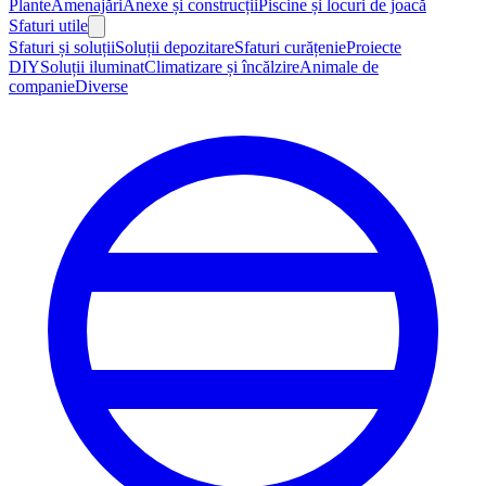
Plante
Amenajări
Anexe și construcții
Piscine și locuri de joacă
Sfaturi utile
Sfaturi și soluții
Soluții depozitare
Sfaturi curățenie
Proiecte
DIY
Soluții iluminat
Climatizare și încălzire
Animale de
companie
Diverse