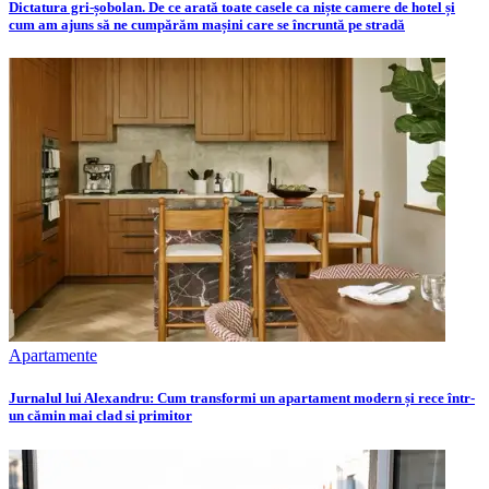
Dictatura gri-șobolan. De ce arată toate casele ca niște camere de hotel și
cum am ajuns să ne cumpărăm mașini care se încruntă pe stradă
Apartamente
Jurnalul lui Alexandru: Cum transformi un apartament modern și rece într-
un cămin mai clad si primitor