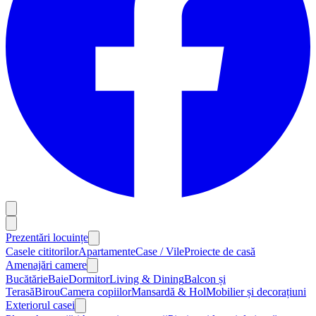
Prezentări locuințe
Casele cititorilor
Apartamente
Case / Vile
Proiecte de casă
Amenajări camere
Bucătărie
Baie
Dormitor
Living & Dining
Balcon și
Terasă
Birou
Camera copiilor
Mansardă & Hol
Mobilier și decorațiuni
Exteriorul casei