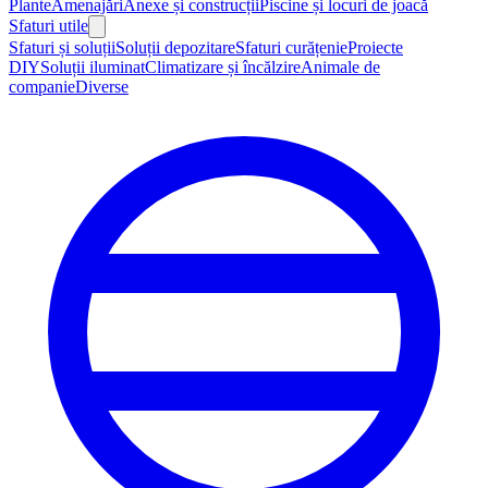
Plante
Amenajări
Anexe și construcții
Piscine și locuri de joacă
Sfaturi utile
Sfaturi și soluții
Soluții depozitare
Sfaturi curățenie
Proiecte
DIY
Soluții iluminat
Climatizare și încălzire
Animale de
companie
Diverse