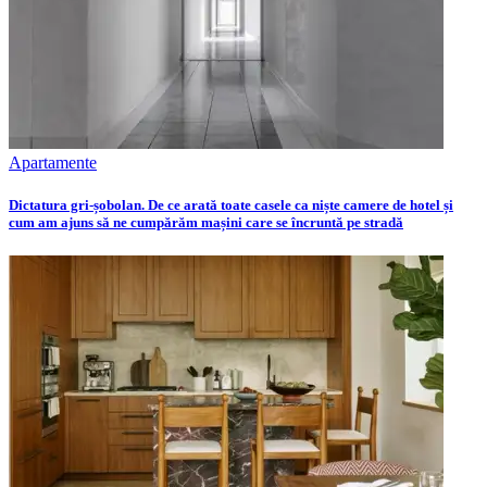
Apartamente
Dictatura gri-șobolan. De ce arată toate casele ca niște camere de hotel și
cum am ajuns să ne cumpărăm mașini care se încruntă pe stradă