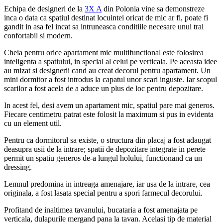
Echipa de designeri de la
3X A
din Polonia vine sa demonstreze
inca o data ca spatiul destinat locuintei oricat de mic ar fi, poate fi
gandit in asa fel incat sa intruneasca conditiile necesare unui trai
confortabil si modern.
Cheia pentru orice apartament mic multifunctional este folosirea
inteligenta a spatiului, in special al celui pe verticala. Pe aceasta idee
au mizat si designerii cand au creat decorul pentru apartament. Un
mini dormitor a fost introdus la capatul unor scari inguste. Iar scopul
scarilor a fost acela de a aduce un plus de loc pentru depozitare.
In acest fel, desi avem un apartament mic, spatiul pare mai generos.
Fiecare centimetru patrat este folosit la maximum si pus in evidenta
cu un element util.
Pentru ca dormitorul sa existe, o structura din placaj a fost adaugat
deasupra usii de la intrare; spatii de depozitare integrate in perete
permit un spatiu generos de-a lungul holului, functionand ca un
dressing.
Lemnul predomina in intreaga amenajare, iar usa de la intrare, cea
originala, a fost lasata special pentru a spori farmecul decorului.
Profitand de inaltimea tavanului, bucataria a fost amenajata pe
verticala, dulapurile mergand pana la tavan. Acelasi tip de material