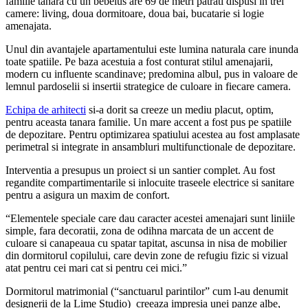
familie tanara cu un bebelus are 69 de metri patrati dispusi in trei
camere: living, doua dormitoare, doua bai, bucatarie si logie
amenajata.
Unul din avantajele apartamentului este lumina naturala care inunda
toate spatiile. Pe baza acestuia a fost conturat stilul amenajarii,
modern cu influente scandinave; predomina albul, pus in valoare de
lemnul pardoselii si insertii strategice de culoare in fiecare camera.
Echipa de arhitecti
si-a dorit sa creeze un mediu placut, optim,
pentru aceasta tanara familie. Un mare accent a fost pus pe spatiile
de depozitare. Pentru optimizarea spatiului acestea au fost amplasate
perimetral si integrate in ansambluri multifunctionale de depozitare.
Interventia a presupus un proiect si un santier complet. Au fost
regandite compartimentarile si inlocuite traseele electrice si sanitare
pentru a asigura un maxim de confort.
“Elementele speciale care dau caracter acestei amenajari sunt liniile
simple, fara decoratii, zona de odihna marcata de un accent de
culoare si canapeaua cu spatar tapitat, ascunsa in nisa de mobilier
din dormitorul copilului, care devin zone de refugiu fizic si vizual
atat pentru cei mari cat si pentru cei mici.”
Dormitorul matrimonial (“sanctuarul parintilor” cum l-au denumit
designerii de la Lime Studio) creeaza impresia unei panze albe,