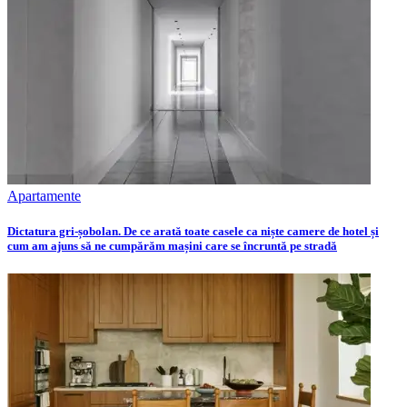
Apartamente
Dictatura gri-șobolan. De ce arată toate casele ca niște camere de hotel și
cum am ajuns să ne cumpărăm mașini care se încruntă pe stradă