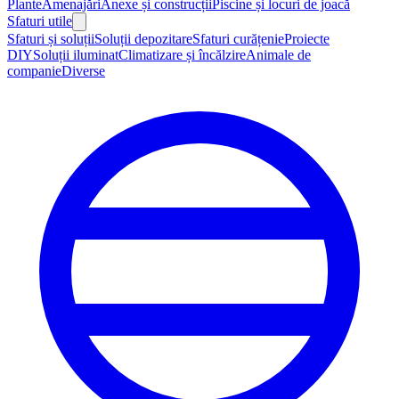
Plante
Amenajări
Anexe și construcții
Piscine și locuri de joacă
Sfaturi utile
Sfaturi și soluții
Soluții depozitare
Sfaturi curățenie
Proiecte
DIY
Soluții iluminat
Climatizare și încălzire
Animale de
companie
Diverse