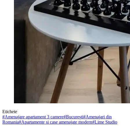
Etichete
#
Amenajare apartament 3 camere
#
București
#
Amenajari din
Romania
#
Apartamente si case amenajate modern
#
Lime Studio