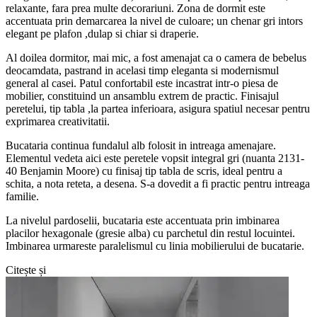
relaxante, fara prea multe decorariuni. Zona de dormit este
accentuata prin demarcarea la nivel de culoare; un chenar gri intors
elegant pe plafon ,dulap si chiar si draperie.
Al doilea dormitor, mai mic, a fost amenajat ca o camera de bebelus
deocamdata, pastrand in acelasi timp eleganta si modernismul
general al casei. Patul confortabil este incastrat intr-o piesa de
mobilier, constituind un ansamblu extrem de practic. Finisajul
peretelui, tip tabla ,la partea inferioara, asigura spatiul necesar pentru
exprimarea creativitatii.
Bucataria continua fundalul alb folosit in intreaga amenajare.
Elementul vedeta aici este peretele vopsit integral gri (nuanta 2131-
40 Benjamin Moore) cu finisaj tip tabla de scris, ideal pentru a
schita, a nota reteta, a desena. S-a dovedit a fi practic pentru intreaga
familie.
La nivelul pardoselii, bucataria este accentuata prin imbinarea
placilor hexagonale (gresie alba) cu parchetul din restul locuintei.
Imbinarea urmareste paralelismul cu linia mobilierului de bucatarie.
Citește și