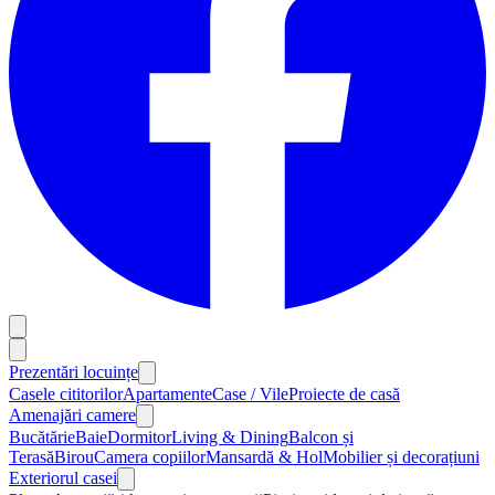
Prezentări locuințe
Casele cititorilor
Apartamente
Case / Vile
Proiecte de casă
Amenajări camere
Bucătărie
Baie
Dormitor
Living & Dining
Balcon și
Terasă
Birou
Camera copiilor
Mansardă & Hol
Mobilier și decorațiuni
Exteriorul casei