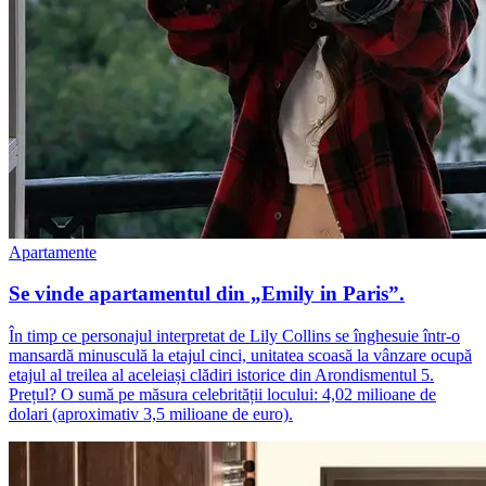
Apartamente
Se vinde apartamentul din „Emily in Paris”.
În timp ce personajul interpretat de Lily Collins se înghesuie într-o
mansardă minusculă la etajul cinci, unitatea scoasă la vânzare ocupă
etajul al treilea al aceleiași clădiri istorice din Arondismentul 5.
Prețul? O sumă pe măsura celebrității locului: 4,02 milioane de
dolari (aproximativ 3,5 milioane de euro).