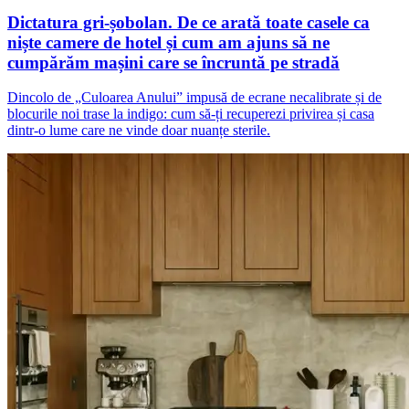
Dictatura gri-șobolan. De ce arată toate casele ca
niște camere de hotel și cum am ajuns să ne
cumpărăm mașini care se încruntă pe stradă
Dincolo de „Culoarea Anului” impusă de ecrane necalibrate și de
blocurile noi trase la indigo: cum să-ți recuperezi privirea și casa
dintr-o lume care ne vinde doar nuanțe sterile.