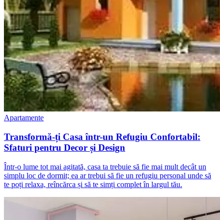
Apartamente
Transformă-ți Casa într-un Refugiu Confortabil:
Sfaturi pentru Decor și Design
Într-o lume tot mai agitată, casa ta trebuie să fie mai mult decât un
simplu loc de dormit; ea ar trebui să fie un refugiu personal unde să
te poți relaxa, reîncărca și să te simți complet în largul tău.