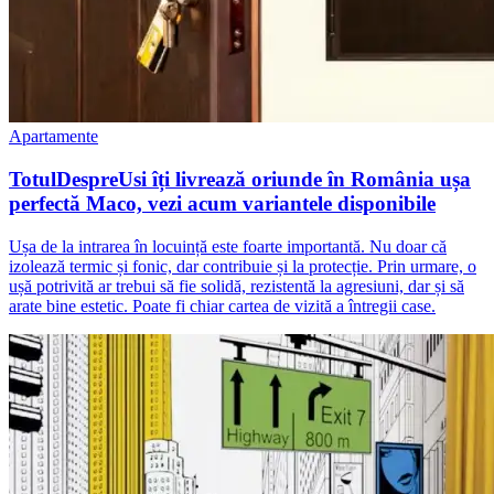
Apartamente
TotulDespreUsi îți livrează oriunde în România ușa
perfectă Maco, vezi acum variantele disponibile
Ușa de la intrarea în locuință este foarte importantă. Nu doar că
izolează termic și fonic, dar contribuie și la protecție. Prin urmare, o
ușă potrivită ar trebui să fie solidă, rezistentă la agresiuni, dar și să
arate bine estetic. Poate fi chiar cartea de vizită a întregii case.