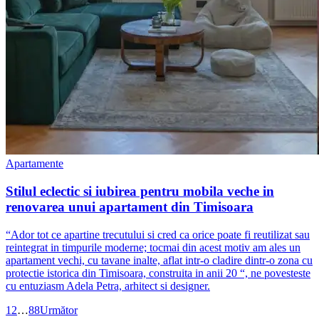
Apartamente
Stilul eclectic si iubirea pentru mobila veche in
renovarea unui apartament din Timisoara
“Ador tot ce apartine trecutului si cred ca orice poate fi reutilizat sau
reintegrat in timpurile moderne; tocmai din acest motiv am ales un
apartament vechi, cu tavane inalte, aflat intr-o cladire dintr-o zona cu
protectie istorica din Timisoara, construita in anii 20 “, ne povesteste
cu entuziasm Adela Petra, arhitect si designer.
1
2
…
88
Următor