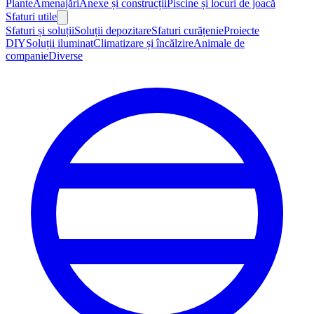
Plante
Amenajări
Anexe și construcții
Piscine și locuri de joacă
Sfaturi utile
Sfaturi și soluții
Soluții depozitare
Sfaturi curățenie
Proiecte
DIY
Soluții iluminat
Climatizare și încălzire
Animale de
companie
Diverse