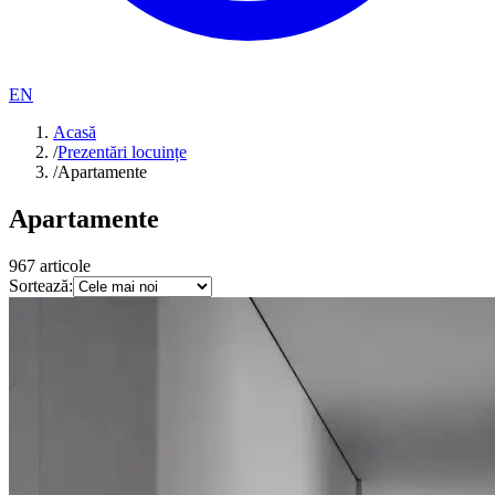
EN
Acasă
/
Prezentări locuințe
/
Apartamente
Apartamente
967
articole
Sortează: