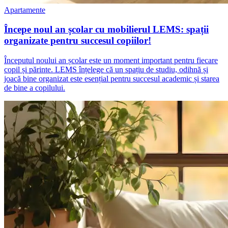
Apartamente
Începe noul an școlar cu mobilierul LEMS: spații
organizate pentru succesul copiilor!
Începutul noului an școlar este un moment important pentru fiecare
copil și părinte. LEMS înțelege că un spațiu de studiu, odihnă și
joacă bine organizat este esențial pentru succesul academic și starea
de bine a copilului.