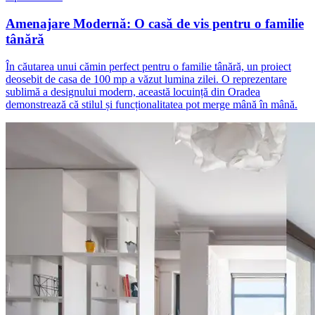
Amenajare Modernă: O casă de vis pentru o familie
tânără
În căutarea unui cămin perfect pentru o familie tânără, un proiect
deosebit de casa de 100 mp a văzut lumina zilei. O reprezentare
sublimă a designului modern, această locuință din Oradea
demonstrează că stilul și funcționalitatea pot merge mână în mână.