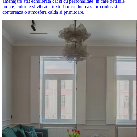
amenajare atat echilibrata cat si cu personalitate, in care detaliile
ludice, culorile si vibratia texturilor conlucreaza armonios si
contureaza o atmosfera calda si primitoare.