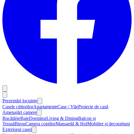
Prezentări locuințe
Casele cititorilor
Apartamente
Case / Vile
Proiecte de casă
Amenajări camere
Bucătărie
Baie
Dormitor
Living & Dining
Balcon și
Terasă
Birou
Camera copiilor
Mansardă & Hol
Mobilier și decorațiuni
Exteriorul casei