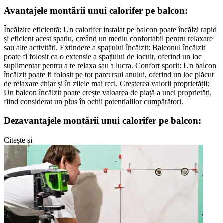
Avantajele montării unui calorifer pe balcon:
Încălzire eficientă: Un calorifer instalat pe balcon poate încălzi rapid
și eficient acest spațiu, creând un mediu confortabil pentru relaxare
sau alte activități. Extindere a spațiului încălzit: Balconul încălzit
poate fi folosit ca o extensie a spațiului de locuit, oferind un loc
suplimentar pentru a te relaxa sau a lucra. Confort sporit: Un balcon
încălzit poate fi folosit pe tot parcursul anului, oferind un loc plăcut
de relaxare chiar și în zilele mai reci. Creșterea valorii proprietății:
Un balcon încălzit poate crește valoarea de piață a unei proprietăți,
fiind considerat un plus în ochii potențialilor cumpărători.
Dezavantajele montării unui calorifer pe balcon:
Citește și