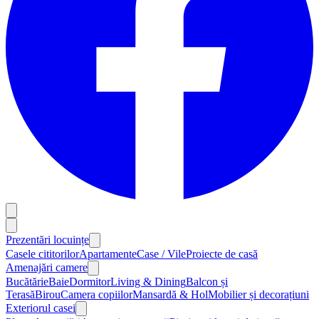
Prezentări locuințe
Casele cititorilor
Apartamente
Case / Vile
Proiecte de casă
Amenajări camere
Bucătărie
Baie
Dormitor
Living & Dining
Balcon și
Terasă
Birou
Camera copiilor
Mansardă & Hol
Mobilier și decorațiuni
Exteriorul casei