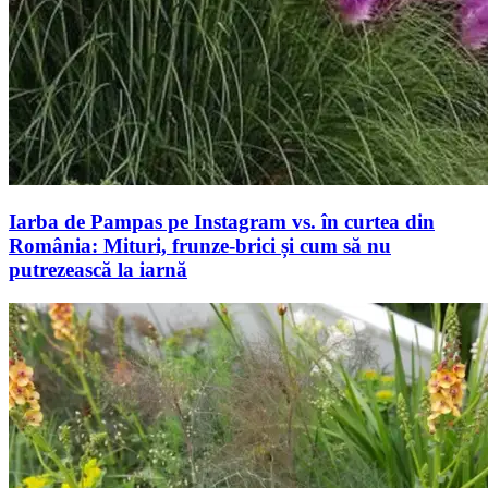
Iarba de Pampas pe Instagram vs. în curtea din
România: Mituri, frunze-brici și cum să nu
putrezească la iarnă