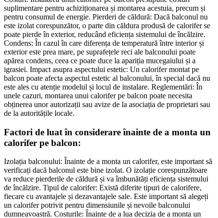
suplimentare pentru achiziționarea și montarea acestuia, precum și
pentru consumul de energie. Pierderi de căldură: Dacă balconul nu
este izolat corespunzător, o parte din căldura produsă de calorifer se
poate pierde în exterior, reducând eficiența sistemului de încălzire.
Condens: În cazul în care diferența de temperatură între interior și
exterior este prea mare, pe suprafețele reci ale balconului poate
apărea condens, ceea ce poate duce la apariția mucegaiului și a
igrasiei. Impact asupra aspectului estetic: Un calorifer montat pe
balcon poate afecta aspectul estetic al balconului, în special dacă nu
este ales cu atenție modelul și locul de instalare. Reglementări: În
unele cazuri, montarea unui calorifer pe balcon poate necesita
obținerea unor autorizații sau avize de la asociația de proprietari sau
de la autoritățile locale.
Factori de luat în considerare înainte de a monta un
calorifer pe balcon:
Izolația balconului: Înainte de a monta un calorifer, este important să
verificați dacă balconul este bine izolat. O izolație corespunzătoare
va reduce pierderile de căldură și va îmbunătăți eficiența sistemului
de încălzire. Tipul de calorifer: Există diferite tipuri de calorifere,
fiecare cu avantajele și dezavantajele sale. Este important să alegeți
un calorifer potrivit pentru dimensiunile și nevoile balconului
dumneavoastră. Costurile: Înainte de a lua decizia de a monta un