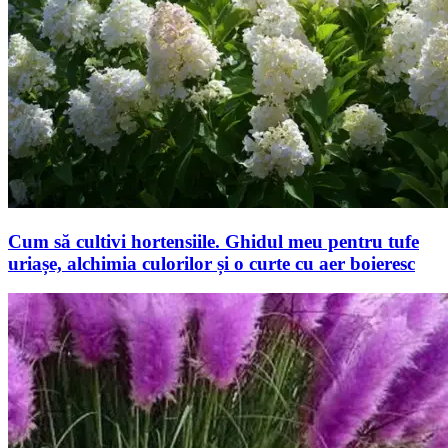
Cum să cultivi hortensiile. Ghidul meu pentru tufe
uriașe, alchimia culorilor și o curte cu aer boieresc