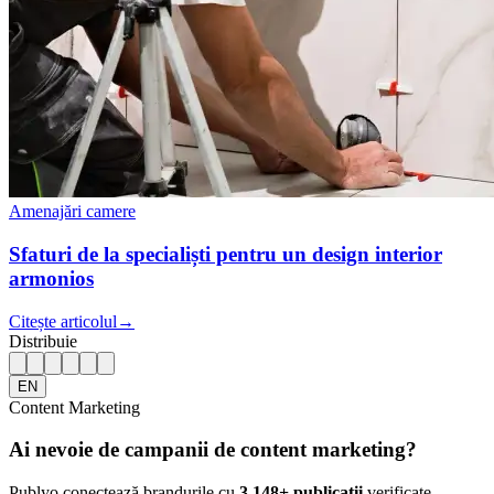
Amenajări camere
Sfaturi de la specialiști pentru un design interior
armonios
Citește articolul
→
Distribuie
EN
Content Marketing
Ai nevoie de campanii de content marketing?
Publyo conectează brandurile cu
3.148
+ publicații
verificate.