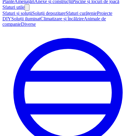
Plante
Amenajări
Anexe și construcții
Piscine și locuri de joacă
Sfaturi utile
Sfaturi și soluții
Soluții depozitare
Sfaturi curățenie
Proiecte
DIY
Soluții iluminat
Climatizare și încălzire
Animale de
companie
Diverse