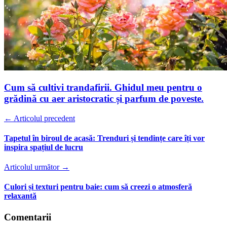
Cum să cultivi trandafirii. Ghidul meu pentru o
grădină cu aer aristocratic și parfum de poveste.
← Articolul precedent
Tapetul în biroul de acasă: Trenduri și tendințe care îți vor
inspira spațiul de lucru
Articolul următor →
Culori și texturi pentru baie: cum să creezi o atmosferă
relaxantă
Comentarii