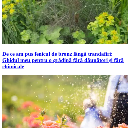
De ce am pus fenicul de bronz lângă trandafiri:
Ghidul meu pentru o grădină fără dăunători și fără
chimicale