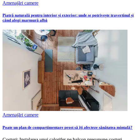
Amenajări camere
Piatră naturală pentru interior și exterior: unde se potrivește travertinul și
când alegi marmură albă
Amenajări camere
Poate un plan de compartimentare prost să îți afecteze sănătatea mintală?
Costuri: Instalarea unui calorifer pe balcon presupune costuri