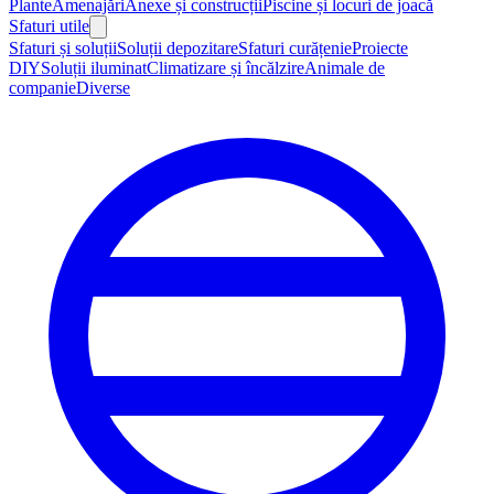
Plante
Amenajări
Anexe și construcții
Piscine și locuri de joacă
Sfaturi utile
Sfaturi și soluții
Soluții depozitare
Sfaturi curățenie
Proiecte
DIY
Soluții iluminat
Climatizare și încălzire
Animale de
companie
Diverse