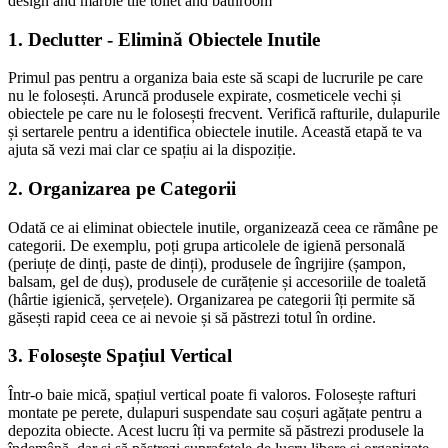
design and marble tile toilet and bathroom
1. Declutter - Elimină Obiectele Inutile
Primul pas pentru a organiza baia este să scapi de lucrurile pe care
nu le folosești. Aruncă produsele expirate, cosmeticele vechi și
obiectele pe care nu le folosești frecvent. Verifică rafturile, dulapurile
și sertarele pentru a identifica obiectele inutile. Această etapă te va
ajuta să vezi mai clar ce spațiu ai la dispoziție.
2. Organizarea pe Categorii
Odată ce ai eliminat obiectele inutile, organizează ceea ce rămâne pe
categorii. De exemplu, poți grupa articolele de igienă personală
(periuțe de dinți, paste de dinți), produsele de îngrijire (șampon,
balsam, gel de duș), produsele de curățenie și accesoriile de toaletă
(hârtie igienică, șervețele). Organizarea pe categorii îți permite să
găsești rapid ceea ce ai nevoie și să păstrezi totul în ordine.
3. Folosește Spațiul Vertical
Într-o baie mică, spațiul vertical poate fi valoros. Folosește rafturi
montate pe perete, dulapuri suspendate sau coșuri agățate pentru a
depozita obiecte. Acest lucru îți va permite să păstrezi produsele la