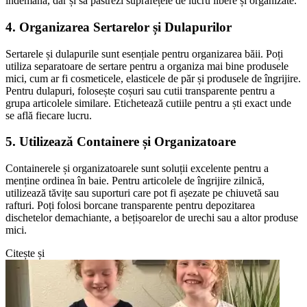
îndemână, dar și să păstrezi suprafețele de lucru libere și organizate.
4. Organizarea Sertarelor și Dulapurilor
Sertarele și dulapurile sunt esențiale pentru organizarea băii. Poți
utiliza separatoare de sertare pentru a organiza mai bine produsele
mici, cum ar fi cosmeticele, elasticele de păr și produsele de îngrijire.
Pentru dulapuri, folosește coșuri sau cutii transparente pentru a
grupa articolele similare. Etichetează cutiile pentru a ști exact unde
se află fiecare lucru.
5. Utilizează Containere și Organizatoare
Containerele și organizatoarele sunt soluții excelente pentru a
menține ordinea în baie. Pentru articolele de îngrijire zilnică,
utilizează tăvițe sau suporturi care pot fi așezate pe chiuvetă sau
rafturi. Poți folosi borcane transparente pentru depozitarea
dischetelor demachiante, a bețișoarelor de urechi sau a altor produse
mici.
Citește și