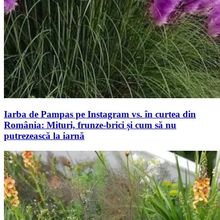
Iarba de Pampas pe Instagram vs. în curtea din
România: Mituri, frunze-brici și cum să nu
putrezească la iarnă