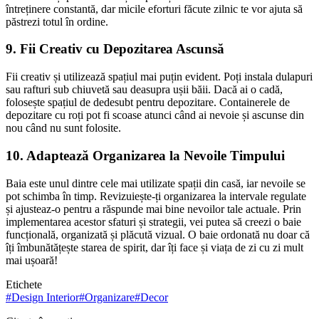
întreținere constantă, dar micile eforturi făcute zilnic te vor ajuta să
păstrezi totul în ordine.
9. Fii Creativ cu Depozitarea Ascunsă
Fii creativ și utilizează spațiul mai puțin evident. Poți instala dulapuri
sau rafturi sub chiuvetă sau deasupra ușii băii. Dacă ai o cadă,
folosește spațiul de dedesubt pentru depozitare. Containerele de
depozitare cu roți pot fi scoase atunci când ai nevoie și ascunse din
nou când nu sunt folosite.
10. Adaptează Organizarea la Nevoile Timpului
Baia este unul dintre cele mai utilizate spații din casă, iar nevoile se
pot schimba în timp. Revizuiește-ți organizarea la intervale regulate
și ajusteaz-o pentru a răspunde mai bine nevoilor tale actuale. Prin
implementarea acestor sfaturi și strategii, vei putea să creezi o baie
funcțională, organizată și plăcută vizual. O baie ordonată nu doar că
îți îmbunătățește starea de spirit, dar îți face și viața de zi cu zi mult
mai ușoară!
Etichete
#
Design Interior
#
Organizare
#
Decor