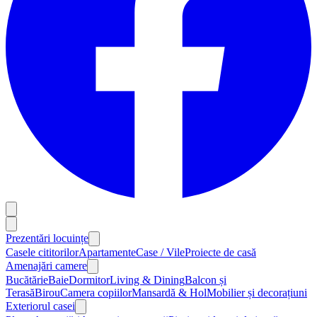
Prezentări locuințe
Casele cititorilor
Apartamente
Case / Vile
Proiecte de casă
Amenajări camere
Bucătărie
Baie
Dormitor
Living & Dining
Balcon și
Terasă
Birou
Camera copiilor
Mansardă & Hol
Mobilier și decorațiuni
Exteriorul casei