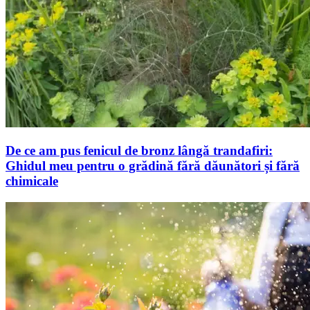
De ce am pus fenicul de bronz lângă trandafiri:
Ghidul meu pentru o grădină fără dăunători și fără
chimicale