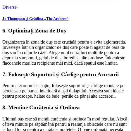
Diverse
Jo Thompson și Grădina „The Archers”
6. Optimizați Zona de Duș
Organizarea în zona de duș este crucială pentru a evita aglomerația.
Investește într-un organizator de duș care poate fi agățat de bara de
duș sau în colțurile căzii. Alege unul cu rafturi multiple pentru a
depozita șamponul, gelul de duș, bureții și alte produse. Înlocuiește
flacoanele mari cu recipiente mai mici, dacă spațiul este limitat.
7. Folosește Suporturi și Cârlige pentru Accesorii
Pentru a economisi spațiu, folosește suporturi și cârlige montate pe
perete sau pe partea interioară a ușii dulapului. Acestea sunt ideale
pentru prosoape, halate de baie, periile de păr și alte accesorii.
8. Menține Curățenia și Ordinea
Ultimul pas este să menții curățenia și ordinea în mod regulat. Alocă
câteva minute pe săptămână pentru a rearanja obiectele care nu sunt
la locul lor și pentru a curăța suprafețele. O baie ordonată necesită