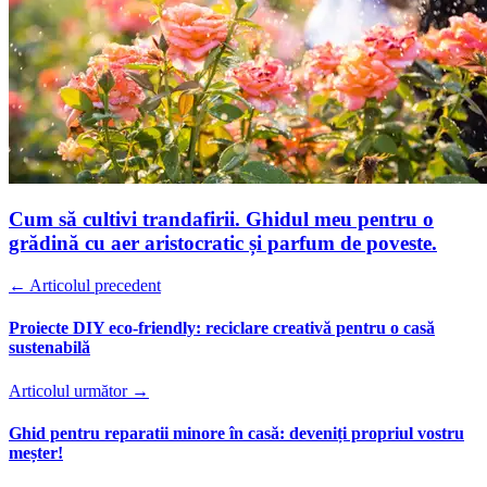
Cum să cultivi trandafirii. Ghidul meu pentru o
grădină cu aer aristocratic și parfum de poveste.
← Articolul precedent
Proiecte DIY eco-friendly: reciclare creativă pentru o casă
sustenabilă
Articolul următor →
Ghid pentru reparatii minore în casă: deveniți propriul vostru
meșter!