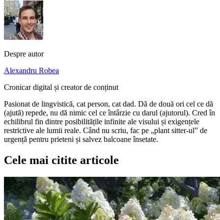
Despre autor
Alexandru Robea
Cronicar digital și creator de conținut
Pasionat de lingvistică, cat person, cat dad. Dă de două ori cel ce dă
(ajută) repede, nu dă nimic cel ce întârzie cu darul (ajutorul). Cred în
echilibrul fin dintre posibilitățile infinite ale visului și exigențele
restrictive ale lumii reale. Când nu scriu, fac pe „plant sitter-ul” de
urgență pentru prieteni și salvez balcoane însetate.
Cele mai citite articole