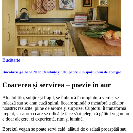
Bucătărie
Bucătării galbene 2026: tendințe și idei pentru un spațiu plin de energie
Coacerea și servirea – poezie în aur
Aluatul filo, subțire și fragil, se îmbracă în umplutura verde, se
rulează sau se aranjează spiral, fiecare spirală o metaforă a zilelor
noastre: răsucite, pline de arome și surprize. Cuptorul îl transformă
treptat, iar aroma care se ridică te face să înțelegi că gătitul vegan nu
e doar alegere, ci experiență, ritm și lumină.
Borekul vegan se poate servi cald, alături de o salată proaspătă sau