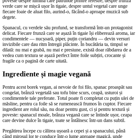
poveste despre lumina care pătrunde printre ferestre, despre frunza
verde care se mișcă ușor în tigaie, despre untul vegetal care unge
fiecare foaie de aluat filo, aurind-o, făcând-o aproape muzică sub
degete.
Spanacul, cu verdele său profund, se transformă într-un protagonist
delicat. Fiecare frunză care se așază în tigaie își eliberează aroma, iar
condimentele — nucșoară, piper, puțin coriandru — devin versuri
invizibile care dau ritm întregii plăcinte. În bucătăria ta, timpul se
dilată: nu mai e grabă, nu mai e presiune, există doar răbdarea de a
vedea cum textura se așază perfect între foile subțiri, crocante și
fragile ca o pagină de carte uitată.
Ingrediente și magie vegană
Pentru acest borek vegan, ai nevoie de foi filo, spanac proaspăt sau
congelat, brânză vegetală sau tofu bine scurs, ceapă, usturoi și
condimentele tale preferate. Totul poate fi completat cu puțin ulei de
măsline, pentru ca foile să se rumenească frumos în cuptor. Fiecare
ingredient are rolul său, nu doar pentru gust, ci și pentru textură și
poveste: spanacul moale, brânza vegană care se întinde ușor, ceapa
care devine dulce în tigaie, toate se întâlnesc într-un dans subtil.
Pregătirea începe cu călirea ușoară a cepei și a spanacului, până
când mirosul lor te conduce într-o lume aproape magică, unde