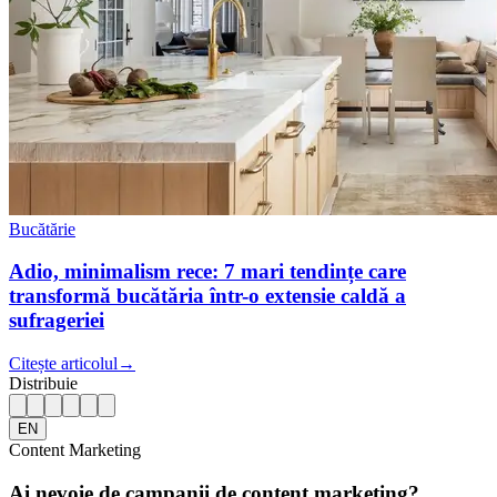
Bucătărie
Adio, minimalism rece: 7 mari tendințe care
transformă bucătăria într-o extensie caldă a
sufrageriei
Citește articolul
→
Distribuie
EN
Content Marketing
Ai nevoie de campanii de content marketing?