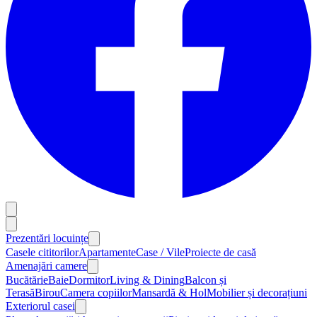
Prezentări locuințe
Casele cititorilor
Apartamente
Case / Vile
Proiecte de casă
Amenajări camere
Bucătărie
Baie
Dormitor
Living & Dining
Balcon și
Terasă
Birou
Camera copiilor
Mansardă & Hol
Mobilier și decorațiuni
Exteriorul casei