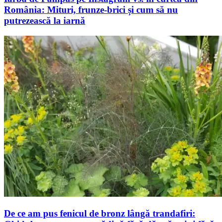
România: Mituri, frunze-brici și cum să nu
putrezească la iarnă
De ce am pus fenicul de bronz lângă trandafiri: