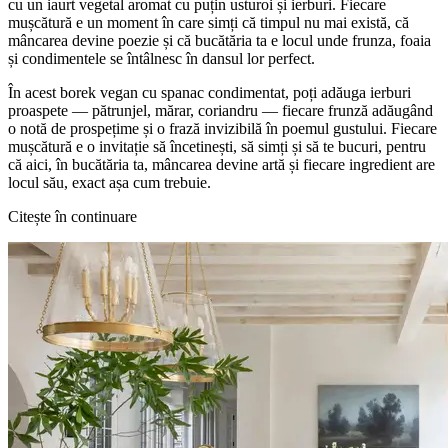
cu un iaurt vegetal aromat cu puțin usturoi și ierburi. Fiecare
mușcătură e un moment în care simți că timpul nu mai există, că
mâncarea devine poezie și că bucătăria ta e locul unde frunza, foaia
și condimentele se întâlnesc în dansul lor perfect.
În acest borek vegan cu spanac condimentat, poți adăuga ierburi
proaspete — pătrunjel, mărar, coriandru — fiecare frunză adăugând
o notă de prospețime și o frază invizibilă în poemul gustului. Fiecare
mușcătură e o invitație să încetinești, să simți și să te bucuri, pentru
că aici, în bucătăria ta, mâncarea devine artă și fiecare ingredient are
locul său, exact așa cum trebuie.
Citește în continuare