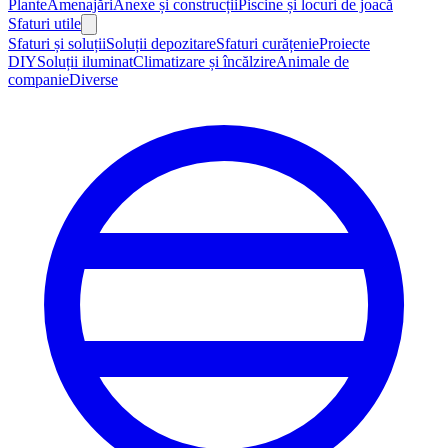
Plante
Amenajări
Anexe și construcții
Piscine și locuri de joacă
Sfaturi utile
Sfaturi și soluții
Soluții depozitare
Sfaturi curățenie
Proiecte
DIY
Soluții iluminat
Climatizare și încălzire
Animale de
companie
Diverse