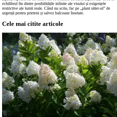
echilibrul fin dintre posibilitățile infinite ale visului și exigențele
restrictive ale lumii reale. Când nu scriu, fac pe „plant sitter-ul” de
urgență pentru prieteni și salvez balcoane însetate.
Cele mai citite articole