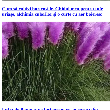
Cum să cultivi hortensiile. Ghidul meu pentru tufe
uriașe, alchimia culorilor și o curte cu aer boieresc
Iarba de Pampas pe Instagram vs. în curtea din