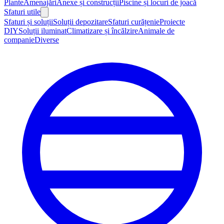
Plante
Amenajări
Anexe și construcții
Piscine și locuri de joacă
Sfaturi utile
Sfaturi și soluții
Soluții depozitare
Sfaturi curățenie
Proiecte
DIY
Soluții iluminat
Climatizare și încălzire
Animale de
companie
Diverse