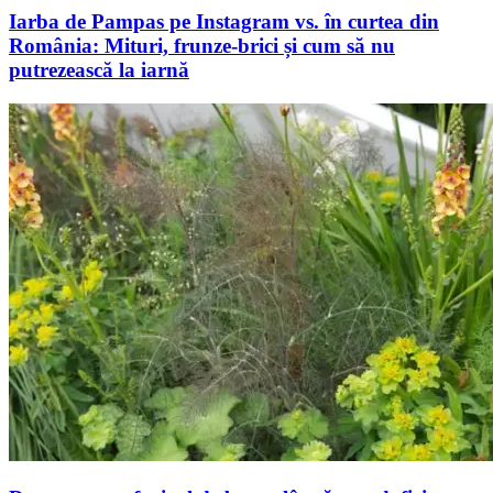
Iarba de Pampas pe Instagram vs. în curtea din
România: Mituri, frunze-brici și cum să nu
putrezească la iarnă