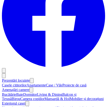
Prezentări locuințe
Casele cititorilor
Apartamente
Case / Vile
Proiecte de casă
Amenajări camere
Bucătărie
Baie
Dormitor
Living & Dining
Balcon și
Terasă
Birou
Camera copiilor
Mansardă & Hol
Mobilier și decorațiuni
Exteriorul casei