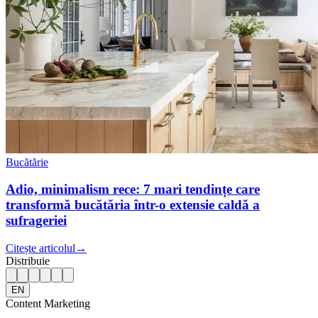
Bucătărie
Adio, minimalism rece: 7 mari tendințe care
transformă bucătăria într-o extensie caldă a
sufrageriei
Citește articolul
→
Distribuie
EN
Content Marketing