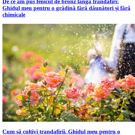
De ce am pus fenicul de bronz lângă trandafiri:
Ghidul meu pentru o grădină fără dăunători și fără
chimicale
Cum să cultivi trandafirii. Ghidul meu pentru o