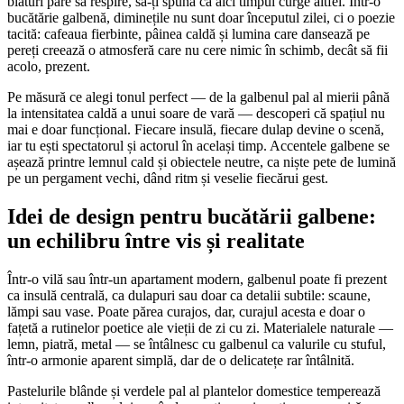
blaturi pare să respire, să-ți spună că aici timpul curge altfel. Într-o
bucătărie galbenă, diminețile nu sunt doar începutul zilei, ci o poezie
tacită: cafeaua fierbinte, pâinea caldă și lumina care dansează pe
pereți creează o atmosferă care nu cere nimic în schimb, decât să fii
acolo, prezent.
Pe măsură ce alegi tonul perfect — de la galbenul pal al mierii până
la intensitatea caldă a unui soare de vară — descoperi că spațiul nu
mai e doar funcțional. Fiecare insulă, fiecare dulap devine o scenă,
iar tu ești spectatorul și actorul în același timp. Accentele galbene se
așează printre lemnul cald și obiectele neutre, ca niște pete de lumină
pe un pergament vechi, dând ritm și veselie fiecărui gest.
Idei de design pentru bucătării galbene:
un echilibru între vis și realitate
Într-o vilă sau într-un apartament modern, galbenul poate fi prezent
ca insulă centrală, ca dulapuri sau doar ca detalii subtile: scaune,
lămpi sau vase. Poate părea curajos, dar, curajul acesta e doar o
fațetă a rutinelor poetice ale vieții de zi cu zi. Materialele naturale —
lemn, piatră, metal — se întâlnesc cu galbenul ca valurile cu stuful,
într-o armonie aparent simplă, dar de o delicatețe rar întâlnită.
Pastelurile blânde și verdele pal al plantelor domestice temperează