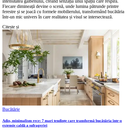
intensitatea galbenului, creând senzația unui spațiu care respiră.
Fiecare dimineață devine o scenă, unde lumina pătrunde printre
ferestre și se joacă cu formele mobilierului, transformând bucătăria
într-un mic univers în care realitatea și visul se intersectează.
Citește și
Bucătărie
Adio, minimalism rece: 7 mari tendințe care transformă bucătăria într-o
extensie caldă a sufrageriei