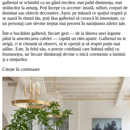
galbenul se schimbă ca un gând trecător, mai palid dimineața, mai
strălucitor la amurg. Poți începe cu accente: insulă, rafturi, corpuri de
iluminat sau obiecte decorative. Apoi, pe măsură ce spațiul respiră și
se așază în ritmul tău, poți lăsa galbenul să crească în intensitate, ca
un personaj care devine treptat mai prezent în narațiunea zilelor tale.
Într-o bucătărie galbenă, fiecare gest — de la tăierea unei legume
până la amestecarea cafelei — capătă un ritm aparte. Galbenul nu te
strigă, ci te cheamă să observi, să te oprești și să respiri puțin mai
adânc. Este, în felul său, o poezie cotidiană care îmbină utilul cu
frumusețea, iar fiecare dimineață devine o mică ceremonie a luminii
și a simțurilor.
Citește în continuare