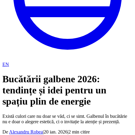
EN
Bucătării galbene 2026:
tendințe și idei pentru un
spațiu plin de energie
Există culori care nu doar se văd, ci se simt. Galbenul în bucătărie
nu e doar o alegere estetică, ci o invitație la atenție și prezență.
De
Alexandru Robea
|
20 ian. 2026
|
2
min citire