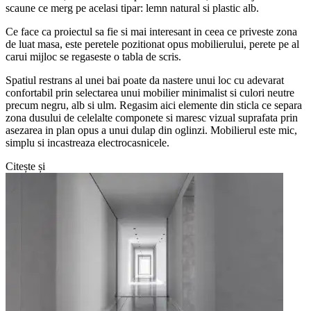
scaune ce merg pe acelasi tipar: lemn natural si plastic alb.
Ce face ca proiectul sa fie si mai interesant in ceea ce priveste zona
de luat masa, este peretele pozitionat opus mobilierului, perete pe al
carui mijloc se regaseste o tabla de scris.
Spatiul restrans al unei bai poate da nastere unui loc cu adevarat
confortabil prin selectarea unui mobilier minimalist si culori neutre
precum negru, alb si ulm. Regasim aici elemente din sticla ce separa
zona dusului de celelalte componete si maresc vizual suprafata prin
asezarea in plan opus a unui dulap din oglinzi. Mobilierul este mic,
simplu si incastreaza electrocasnicele.
Citește și