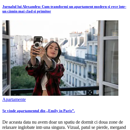
Jurnalul lui Alexandru: Cum transformi un apartament modern și rece într-
un cămin mai clad si primitor
Apartamente
Se vinde apartamentul din „Emily in Paris”.
De aceasta data nu avem doar un spatiu de dormit ci doua zone de
relaxare inglobate intr-una singura. Vizual, patul se pierde, mergand