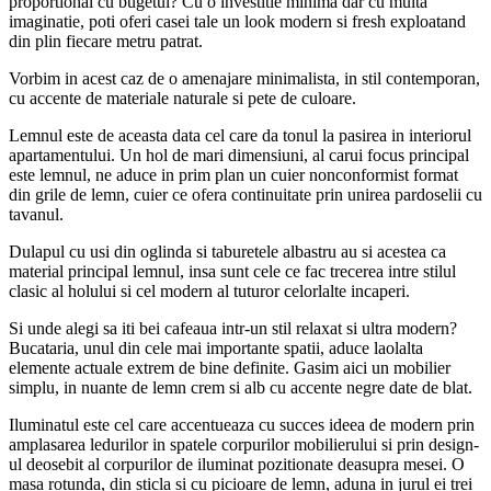
proportional cu bugetul? Cu o investitie minima dar cu multa
imaginatie, poti oferi casei tale un look modern si fresh exploatand
din plin fiecare metru patrat.
Vorbim in acest caz de o amenajare minimalista, in stil contemporan,
cu accente de materiale naturale si pete de culoare.
Lemnul este de aceasta data cel care da tonul la pasirea in interiorul
apartamentului. Un hol de mari dimensiuni, al carui focus principal
este lemnul, ne aduce in prim plan un cuier nonconformist format
din grile de lemn, cuier ce ofera continuitate prin unirea pardoselii cu
tavanul.
Dulapul cu usi din oglinda si taburetele albastru au si acestea ca
material principal lemnul, insa sunt cele ce fac trecerea intre stilul
clasic al holului si cel modern al tuturor celorlalte incaperi.
Si unde alegi sa iti bei cafeaua intr-un stil relaxat si ultra modern?
Bucataria, unul din cele mai importante spatii, aduce laolalta
elemente actuale extrem de bine definite. Gasim aici un mobilier
simplu, in nuante de lemn crem si alb cu accente negre date de blat.
Iluminatul este cel care accentueaza cu succes ideea de modern prin
amplasarea ledurilor in spatele corpurilor mobilierului si prin design-
ul deosebit al corpurilor de iluminat pozitionate deasupra mesei. O
masa rotunda, din sticla si cu picioare de lemn, aduna in jurul ei trei