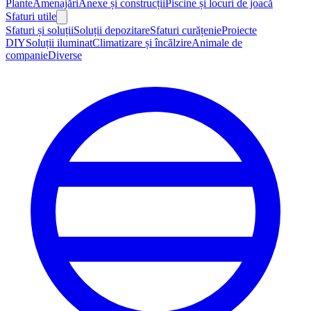
Plante
Amenajări
Anexe și construcții
Piscine și locuri de joacă
Sfaturi utile
Sfaturi și soluții
Soluții depozitare
Sfaturi curățenie
Proiecte
DIY
Soluții iluminat
Climatizare și încălzire
Animale de
companie
Diverse