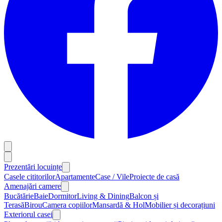
Prezentări locuințe
Casele cititorilor
Apartamente
Case / Vile
Proiecte de casă
Amenajări camere
Bucătărie
Baie
Dormitor
Living & Dining
Balcon și
Terasă
Birou
Camera copiilor
Mansardă & Hol
Mobilier și decorațiuni
Exteriorul casei