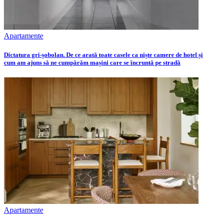
Apartamente
Dictatura gri-șobolan. De ce arată toate casele ca niște camere de hotel și
cum am ajuns să ne cumpărăm mașini care se încruntă pe stradă
Apartamente