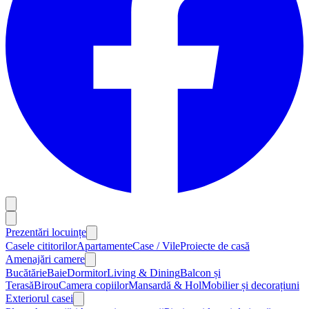
Prezentări locuințe
Casele cititorilor
Apartamente
Case / Vile
Proiecte de casă
Amenajări camere
Bucătărie
Baie
Dormitor
Living & Dining
Balcon și
Terasă
Birou
Camera copiilor
Mansardă & Hol
Mobilier și decorațiuni
Exteriorul casei