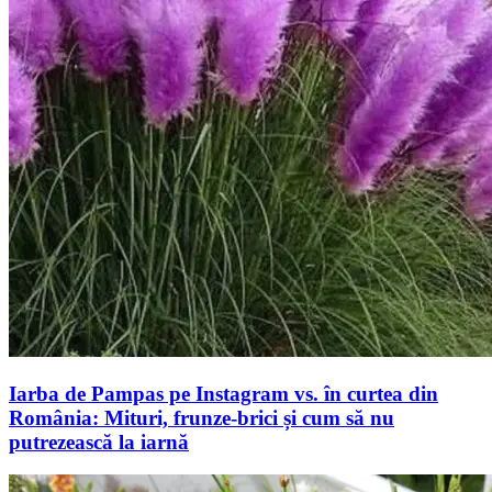
Iarba de Pampas pe Instagram vs. în curtea din
România: Mituri, frunze-brici și cum să nu
putrezească la iarnă