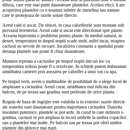
difuza, care este mai putin daunatoare plantelor. Acelasi efect, il are
acoperirea plantelor cu o tesatura subtire de muselina sau matase
care le protejeaza de razele solare directe.
Aerul cald si uscat. De obicei, in casa caloriferele sunt montate sub
pervazul ferestrelor. Aerul cald si uscat este directionat spre plante.
Aceasta reprezinta o problema pentru plante. In mediul natural, in
desert, temperatura in timpul noptii scade mult, astfel incat, noaptea
cactusii au nevoie de racoare. Incalzirea constanta a spatiului poate
deranja plantele sau poate fi chiar daunatoare.
Mutarea repetata a cactusilor pe timpul noptii intr-un loc cu
temperatura redusa poate fi o rezolvare. In schimb putem imbunatati
umiditatea camerei prin asezarea pe calorifer a unui vas cu apa.
Pe timpul verii, avem o multitudine de posibilitati de a alege locul de
amplasare a cactusilor. Aerul curat, umiditatea mai ridicata din
balcon, de pe terasa sau gradina sunt preferate de orice planta.
Regula de baza de ingrijire este valabila si in exterior: razele directe
ale soarelui sunt daunatoare pentru majoritatea cactusilor. Datorita
insolatiei puternice, plantele se pot arde. In cazul in care detinem o
gradina, cactusii se pot amplasa in locuri umbrite la umbra copacilor
sau a plantelor mai inalte. Pe balcon sau pe terasa pot oferi umbra
plantele din ghivece mai mari.