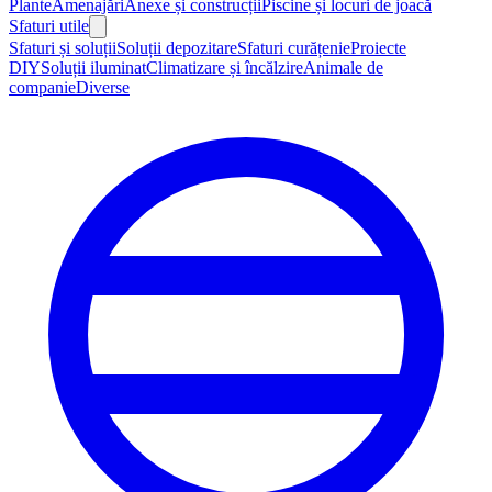
Plante
Amenajări
Anexe și construcții
Piscine și locuri de joacă
Sfaturi utile
Sfaturi și soluții
Soluții depozitare
Sfaturi curățenie
Proiecte
DIY
Soluții iluminat
Climatizare și încălzire
Animale de
companie
Diverse