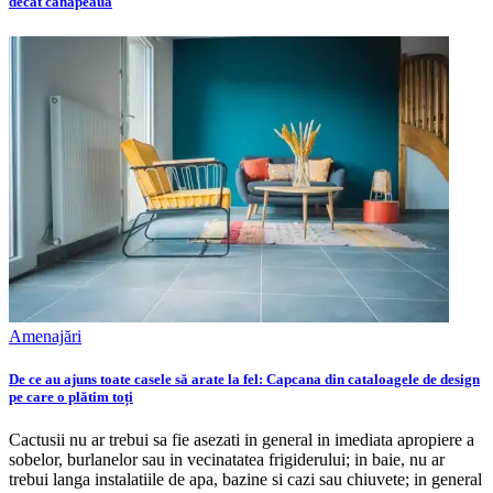
decât canapeaua
Amenajări
De ce au ajuns toate casele să arate la fel: Capcana din cataloagele de design
pe care o plătim toți
Cactusii nu ar trebui sa fie asezati in general in imediata apropiere a
sobelor, burlanelor sau in vecinatatea frigiderului; in baie, nu ar
trebui langa instalatiile de apa, bazine si cazi sau chiuvete; in general