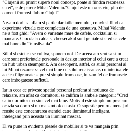
"Clujenii au primit superb noul concept, poate si fiindca rezoneaza
cu ei", e de parere Mihai Valentin."Clujul este un oras viu, plin de
oameni frumosi. Iubim Clujul".
Ne-am dorit sa aflam si particularitatile meniului, convinsi fiind ca
experienta vizuala este completata de una gustativa. Mihai Valentin
ne-a fost ghid: "Avem o varietate mare de cafele, cocktailuri si
mancare. Ciocolata calda si cheesecakul sunt geniale si cred ca cele
mai bune din Transilvania".
Stilul si estetica se cultiva, spunem noi. De aceea am vrut sa stim
care sunt preferintele personale in design interior al celui care a creat
un hub urban steampunk. Am descoperit, astfel, ca stilul personal al
lui Mihai rezoneaza cel mai bine cu stilul renaissance, cu interioarele
acelea filigramate si pur si simplu frumoase, intr-un fel de frumusete
care imbogateste sufletul.
Iar in ceea ce priveste spatiul personal preferat si notiunea de
relaxare, am aflat ca dormitorul se califica la ambele categorii: "Cred
ca in dormitor ma simt cel mai bine. Motivul este simplu nu prea am
ocazia sa dorm si nu ma simt ok cu asta. O sugestie pentru amenajari
reusite este concentrarea atentiei catre iluminatul inteligent,
intelegand prin aceasta un iluminat mascat.
El va pune in evidenta piesele de mobilier si te va mangaia prin