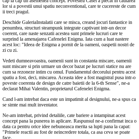
cap la cap un asemenea concept. Povestea Casei a plecat in cautarea
lor si a povestii unui spatiu neconventional, care te cucereste de cum
ii treci pragul.
Deschide GaleriaInstalatii care se misca, creand jocuri fantastice in
penumbra, structuri steampunk integrate captivant intr-un decor
coerent, care naste senzatii acestea sunt primele lucruri care te
surprind la amenajarea Cafenelei Enigma. Iata cum a luat nastere
acest loc: "Ideea de Enigma a pornit de la oameni, oaspetii nostri de
zi cu zi.
Vedeti dumneavoastra, oamenii sunt in constanta miscare, oamenii
sunt miscare si prin urmare un decor bazat pe lucruri statice nu are
cum sa rezoneze intim cu omul. Fundamentul decorului pentru acest
spatiu a fost, deci, miscarea. Aceasta idee a fost magistral pusa intr-o
poveste coerenta de design de catre baietii de la 6-th Sense", ne-a
declarat Mihai Valentin, proprietarul Cafenelei Enigma.
Cand l-am intrebat daca este un impatimit al designului, ne-a spus ca
se simte mai mult inventator.
Ne-am intrebat, privind detaliile, cate bariere a intampinat acest
concept pana la punerea in aplicare. Raspunsul ne-a confirmat inca o
data ca pentru orice idee nebuneasca merita sa lupti pana la capat:
"Primele reactii au fost de neincredere totala, ca asa ceva se poate
face.