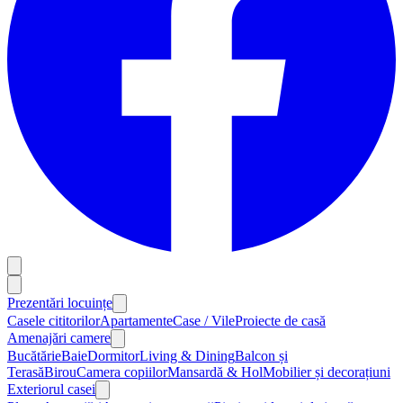
Prezentări locuințe
Casele cititorilor
Apartamente
Case / Vile
Proiecte de casă
Amenajări camere
Bucătărie
Baie
Dormitor
Living & Dining
Balcon și
Terasă
Birou
Camera copiilor
Mansardă & Hol
Mobilier și decorațiuni
Exteriorul casei