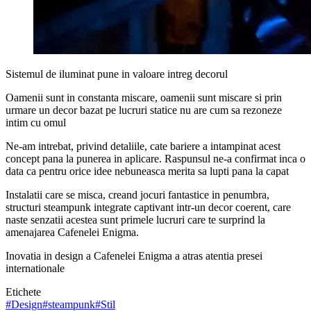
Sistemul de iluminat pune in valoare intreg decorul
Oamenii sunt in constanta miscare, oamenii sunt miscare si prin
urmare un decor bazat pe lucruri statice nu are cum sa rezoneze
intim cu omul
Ne-am intrebat, privind detaliile, cate bariere a intampinat acest
concept pana la punerea in aplicare. Raspunsul ne-a confirmat inca o
data ca pentru orice idee nebuneasca merita sa lupti pana la capat
Instalatii care se misca, creand jocuri fantastice in penumbra,
structuri steampunk integrate captivant intr-un decor coerent, care
naste senzatii acestea sunt primele lucruri care te surprind la
amenajarea Cafenelei Enigma.
Inovatia in design a Cafenelei Enigma a atras atentia presei
internationale
Etichete
#
Design
#
steampunk
#
Stil