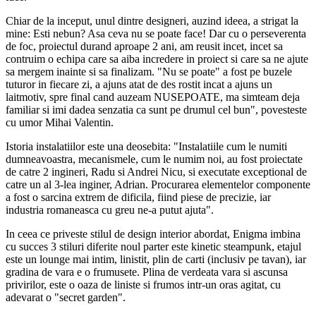
Chiar de la inceput, unul dintre designeri, auzind ideea, a strigat la
mine: Esti nebun? Asa ceva nu se poate face! Dar cu o perseverenta
de foc, proiectul durand aproape 2 ani, am reusit incet, incet sa
contruim o echipa care sa aiba incredere in proiect si care sa ne ajute
sa mergem inainte si sa finalizam. "Nu se poate" a fost pe buzele
tuturor in fiecare zi, a ajuns atat de des rostit incat a ajuns un
laitmotiv, spre final cand auzeam NUSEPOATE, ma simteam deja
familiar si imi dadea senzatia ca sunt pe drumul cel bun", povesteste
cu umor Mihai Valentin.
Istoria instalatiilor este una deosebita: "Instalatiile cum le numiti
dumneavoastra, mecanismele, cum le numim noi, au fost proiectate
de catre 2 ingineri, Radu si Andrei Nicu, si executate exceptional de
catre un al 3-lea inginer, Adrian. Procurarea elementelor componente
a fost o sarcina extrem de dificila, fiind piese de precizie, iar
industria romaneasca cu greu ne-a putut ajuta".
In ceea ce priveste stilul de design interior abordat, Enigma imbina
cu succes 3 stiluri diferite noul parter este kinetic steampunk, etajul
este un lounge mai intim, linistit, plin de carti (inclusiv pe tavan), iar
gradina de vara e o frumusete. Plina de verdeata vara si ascunsa
privirilor, este o oaza de liniste si frumos intr-un oras agitat, cu
adevarat o "secret garden".