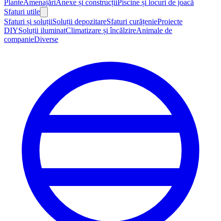
Plante
Amenajări
Anexe și construcții
Piscine și locuri de joacă
Sfaturi utile
Sfaturi și soluții
Soluții depozitare
Sfaturi curățenie
Proiecte
DIY
Soluții iluminat
Climatizare și încălzire
Animale de
companie
Diverse