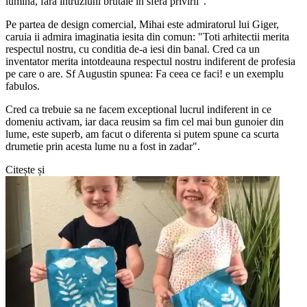
lumina, fara intruziuni brutale in sfera privirii".
Pe partea de design comercial, Mihai este admiratorul lui Giger,
caruia ii admira imaginatia iesita din comun: "Toti arhitectii merita
respectul nostru, cu conditia de-a iesi din banal. Cred ca un
inventator merita intotdeauna respectul nostru indiferent de profesia
pe care o are. Sf Augustin spunea: Fa ceea ce faci! e un exemplu
fabulos.
Cred ca trebuie sa ne facem exceptional lucrul indiferent in ce
domeniu activam, iar daca reusim sa fim cel mai bun gunoier din
lume, este superb, am facut o diferenta si putem spune ca scurta
drumetie prin acesta lume nu a fost in zadar".
Citește și