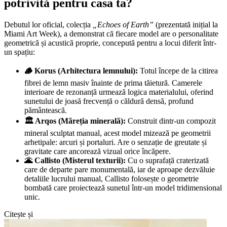
potrivită pentru casa ta?
Debutul lor oficial, colecția
„Echoes of Earth”
(prezentată inițial la
Miami Art Week), a demonstrat că fiecare model are o personalitate
geometrică și acustică proprie, concepută pentru a locui diferit într-
un spațiu:
🪵 Korus (Arhitectura lemnului):
Totul începe de la citirea
fibrei de lemn masiv înainte de prima tăietură. Camerele
interioare de rezonanță urmează logica materialului, oferind
sunetului de joasă frecvență o căldură densă, profund
pământească.
🏛️ Arqos (Măreția minerală):
Construit dintr-un compozit
mineral sculptat manual, acest model mizează pe geometrii
arhetipale: arcuri și portaluri. Are o senzație de greutate și
gravitate care ancorează vizual orice încăpere.
🌋 Callisto (Misterul texturii):
Cu o suprafață craterizată
care de departe pare monumentală, iar de aproape dezvăluie
detaliile lucrului manual, Callisto folosește o geometrie
bombată care proiectează sunetul într-un model tridimensional
unic.
Citește și