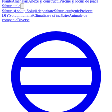
Plante
Amenajări
Anexe și construcții
Piscine și locuri de joacă
Sfaturi utile
Sfaturi și soluții
Soluții depozitare
Sfaturi curățenie
Proiecte
DIY
Soluții iluminat
Climatizare și încălzire
Animale de
companie
Diverse