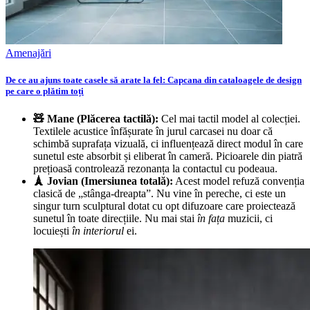
Amenajări
De ce au ajuns toate casele să arate la fel: Capcana din cataloagele de design
pe care o plătim toți
🧸 Mane (Plăcerea tactilă):
Cel mai tactil model al colecției.
Textilele acustice înfășurate în jurul carcasei nu doar că
schimbă suprafața vizuală, ci influențează direct modul în care
sunetul este absorbit și eliberat în cameră. Picioarele din piatră
prețioasă controlează rezonanța la contactul cu podeaua.
🗼 Jovian (Imersiunea totală):
Acest model refuză convenția
clasică de „stânga-dreapta”. Nu vine în pereche, ci este un
singur turn sculptural dotat cu opt difuzoare care proiectează
sunetul în toate direcțiile. Nu mai stai
în fața
muzicii, ci
locuiești
în interiorul
ei.