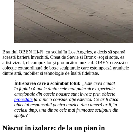
Brandul OBEN Hi-Fi, cu sediul în Los Angeles, a decis să spargă
această barieră învechită. Creat de Stevie și Bronx -soț și soție, ea
artist vizual, el compozitor și producător muzical- OBEN creează o
colecție extraordinară de boxe sculpturale care estompează granițele
dintre artă, mobilier și tehnologie de înaltă fidelitate.
Întrebarea care a schimbat totul:
„Este ceva ciudat
în faptul că unele dintre cele mai puternice experiențe
emoționale din casele noastre sunt livrate prin obiecte
proiectate
fără nicio considerație estetică. Ce-ar fi dacă
obiectul responsabil pentru muzica din cameră ar fi, în
același timp, una dintre cele mai frumoase sculpturi din
spațiu?”
Născut în izolare: de la un pian în