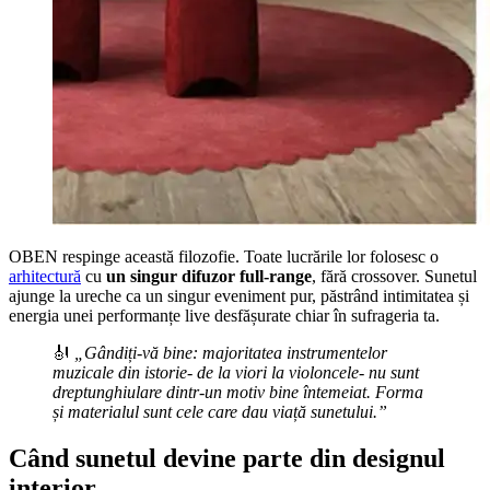
OBEN respinge această filozofie. Toate lucrările lor folosesc o
arhitectură
cu
un singur difuzor full-range
, fără crossover. Sunetul
ajunge la ureche ca un singur eveniment pur, păstrând intimitatea și
energia unei performanțe live desfășurate chiar în sufrageria ta.
🎻
„Gândiți-vă bine: majoritatea instrumentelor
muzicale din istorie- de la viori la violoncele- nu sunt
dreptunghiulare dintr-un motiv bine întemeiat. Forma
și materialul sunt cele care dau viață sunetului.”
Când sunetul devine parte din designul
interior