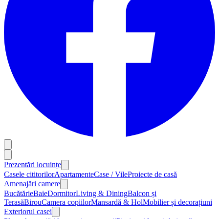
Prezentări locuințe
Casele cititorilor
Apartamente
Case / Vile
Proiecte de casă
Amenajări camere
Bucătărie
Baie
Dormitor
Living & Dining
Balcon și
Terasă
Birou
Camera copiilor
Mansardă & Hol
Mobilier și decorațiuni
Exteriorul casei