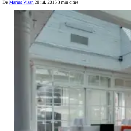
De
Marius Visan
|
28 iul. 2015
|
3
min citire