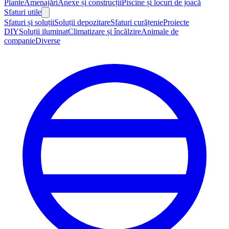
Plante
Amenajări
Anexe și construcții
Piscine și locuri de joacă
Sfaturi utile
Sfaturi și soluții
Soluții depozitare
Sfaturi curățenie
Proiecte
DIY
Soluții iluminat
Climatizare și încălzire
Animale de
companie
Diverse