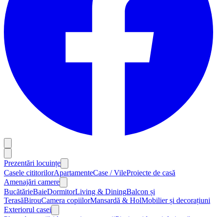
Prezentări locuințe
Casele cititorilor
Apartamente
Case / Vile
Proiecte de casă
Amenajări camere
Bucătărie
Baie
Dormitor
Living & Dining
Balcon și
Terasă
Birou
Camera copiilor
Mansardă & Hol
Mobilier și decorațiuni
Exteriorul casei