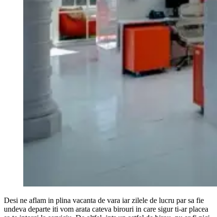
Desi ne aflam in plina vacanta de vara iar zilele de lucru par sa fie
undeva departe iti vom arata cateva birouri in care sigur ti-ar placea