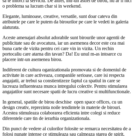
sa te intorci la serviciu. De altfel, intr-un astfel de birou, nu ar fi nici
o problema sa lucram char si in weekend.
Elegante, luminoase, creative, versatile, sunt doar cateva din
atributele pe care le putem da birourilor pe care le vedeti in galeria
alaturata.
Aceste amenajari absolut adorabile sunt birourile unor agentii de
publicitate sau de avocatura, iar un asemenea decor este cea mai
buna carte de vizita pentru cei care vin in vizita. Un rechin
portocaliu care atarna din tavan? Da! Eu unul m-as intoarce cu
placere intr-un asemenea birou.
Indiferent de cultura oganizationala promovata si de domeniul de
activitate in care activeaza, companiile serioase, care isi respecta
angajatii, ar trebui sa constientizeze faptul ca spatiul in care se
lucreaza influenteaza munca intregului colectiv. Pentru stimularea
angajatilor sunt necesare spatii de lucru creative si multifunctionale.
In general, spatiile de birou deschise open space offices, cu un
design creativ, reprezinta noile tendintele in materie de birouri.
Acestea stimuleaza colaborarea eficienta intre colegi si reduce
diferentele care tin de ierarhia organizationala.
Din punct de vedere al culorilor folosite se remarca necesitatea de a
folosi nunate intense ce stimuleaza sau calmeaza starea de spirit,