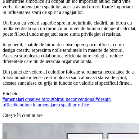
Elementele simbolice au ocupat un loc important atunci cand vine
vorba de amenajarea spatiului, acesta avand un rol foarte important
in influentarea starii de spirit a angajatilor.
Un birou cu vederi superbe spre imprejurimile cladirii, un birou cu
multa verdeata sau un birou cu un nivel de lumina inteligent calculat,
poate fi locul unde angajatul sa se simta privilegiat si rasfatat.
In general, spatiile de birou deschise open space offices, cu un
design creativ, reprezinta noile tendintele in materie de birouri.
Acestea stimuleaza colaborarea eficienta intre colegi si reduce
diferentele care tin de ierarhia organizationala.
Din punct de vedere al culorilor folosite se remarca necesitatea de a
folosi nunate intense ce stimuleaza sau calmeaza starea de spirit,
acestea sunt alese cu grija in functie de valorile si specificul firmei.
Etichete
#
amenajari creative birou
#
birou neconventional
#
design
office
#
tendinte in amenajarea spatiilor office
Citește în continuare