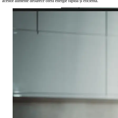
acestor alimente deoarece oferă energie rapidă și eficientă.