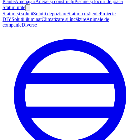
Plante
Amenajări
Anexe și construcții
Piscine și locuri de joacă
Sfaturi utile
Sfaturi și soluții
Soluții depozitare
Sfaturi curățenie
Proiecte
DIY
Soluții iluminat
Climatizare și încălzire
Animale de
companie
Diverse