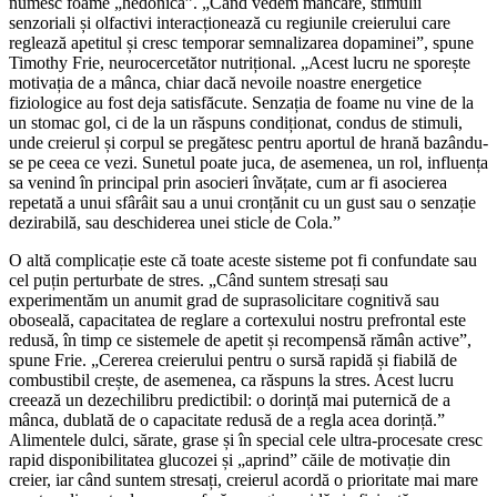
numesc foame „hedonică”. „Când vedem mâncare, stimulii
senzoriali și olfactivi interacționează cu regiunile creierului care
reglează apetitul și cresc temporar semnalizarea dopaminei”, spune
Timothy Frie, neurocercetător nutrițional. „Acest lucru ne sporește
motivația de a mânca, chiar dacă nevoile noastre energetice
fiziologice au fost deja satisfăcute. Senzația de foame nu vine de la
un stomac gol, ci de la un răspuns condiționat, condus de stimuli,
unde creierul și corpul se pregătesc pentru aportul de hrană bazându-
se pe ceea ce vezi. Sunetul poate juca, de asemenea, un rol, influența
sa venind în principal prin asocieri învățate, cum ar fi asocierea
repetată a unui sfârâit sau a unui cronțănit cu un gust sau o senzație
dezirabilă, sau deschiderea unei sticle de Cola.”
O altă complicație este că toate aceste sisteme pot fi confundate sau
cel puțin perturbate de stres. „Când suntem stresați sau
experimentăm un anumit grad de suprasolicitare cognitivă sau
oboseală, capacitatea de reglare a cortexului nostru prefrontal este
redusă, în timp ce sistemele de apetit și recompensă rămân active”,
spune Frie. „Cererea creierului pentru o sursă rapidă și fiabilă de
combustibil crește, de asemenea, ca răspuns la stres. Acest lucru
creează un dezechilibru predictibil: o dorință mai puternică de a
mânca, dublată de o capacitate redusă de a regla acea dorință.”
Alimentele dulci, sărate, grase și în special cele ultra-procesate cresc
rapid disponibilitatea glucozei și „aprind” căile de motivație din
creier, iar când suntem stresați, creierul acordă o prioritate mai mare