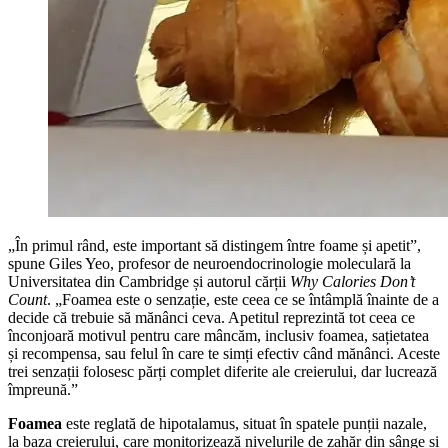
„În primul rând, este important să distingem între foame și apetit”,
spune Giles Yeo, profesor de neuroendocrinologie moleculară la
Universitatea din Cambridge și autorul cărții
Why Calories Don’t
Count
. „Foamea este o senzație, este ceea ce se întâmplă înainte de a
decide că trebuie să mănânci ceva. Apetitul reprezintă tot ceea ce
înconjoară motivul pentru care mâncăm, inclusiv foamea, sațietatea
și recompensa, sau felul în care te simți efectiv când mănânci. Aceste
trei senzații folosesc părți complet diferite ale creierului, dar lucrează
împreună.”
Foamea
este reglată de hipotalamus, situat în spatele punții nazale,
la baza creierului, care monitorizează nivelurile de zahăr din sânge și