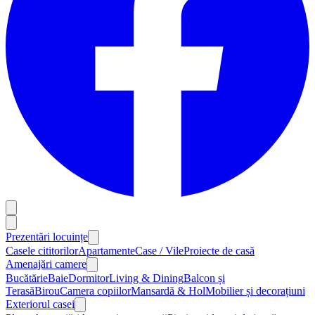
Prezentări locuințe
Casele cititorilor
Apartamente
Case / Vile
Proiecte de casă
Amenajări camere
Bucătărie
Baie
Dormitor
Living & Dining
Balcon și
Terasă
Birou
Camera copiilor
Mansardă & Hol
Mobilier și decorațiuni
Exteriorul casei