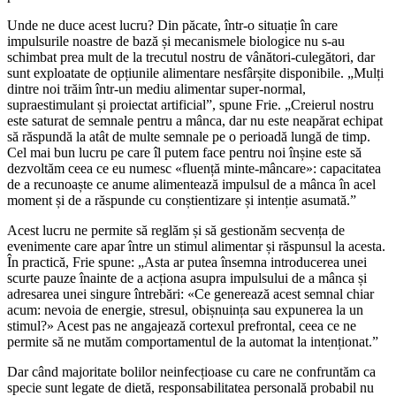
Unde ne duce acest lucru? Din păcate, într-o situație în care
impulsurile noastre de bază și mecanismele biologice nu s-au
schimbat prea mult de la trecutul nostru de vânători-culegători, dar
sunt exploatate de opțiunile alimentare nesfârșite disponibile. „Mulți
dintre noi trăim într-un mediu alimentar super-normal,
supraestimulant și proiectat artificial”, spune Frie. „Creierul nostru
este saturat de semnale pentru a mânca, dar nu este neapărat echipat
să răspundă la atât de multe semnale pe o perioadă lungă de timp.
Cel mai bun lucru pe care îl putem face pentru noi înșine este să
dezvoltăm ceea ce eu numesc «fluență minte-mâncare»: capacitatea
de a recunoaște ce anume alimentează impulsul de a mânca în acel
moment și de a răspunde cu conștientizare și intenție asumată.”
Acest lucru ne permite să reglăm și să gestionăm secvența de
evenimente care apar între un stimul alimentar și răspunsul la acesta.
În practică, Frie spune: „Asta ar putea însemna introducerea unei
scurte pauze înainte de a acționa asupra impulsului de a mânca și
adresarea unei singure întrebări: «Ce generează acest semnal chiar
acum: nevoia de energie, stresul, obișnuința sau expunerea la un
stimul?» Acest pas ne angajează cortexul prefrontal, ceea ce ne
permite să ne mutăm comportamentul de la automat la intenționat.”
Dar când majoritate bolilor neinfecțioase cu care ne confruntăm ca
specie sunt legate de dietă, responsabilitatea personală probabil nu