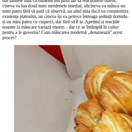
dar șansele sunt ca oamenii din jurul tău să reacționeze diferit:
cineva va lua două mini merdenele imediat, altcineva va mânca un
mini pateu fără să pară că observă, un altul abia dacă va conștientiza
existența platoului, iar cineva își va petrece întreaga ședință dorindu-
și un mini pateu cu ciuperci, dar fără să îl ia. Apetitul și reacțiile
noastre la mâncare variază enorm – dar ce se întâmplă în culise
pentru a le guverna? Cum mâncarea modernă „deturnează” acest
proces?