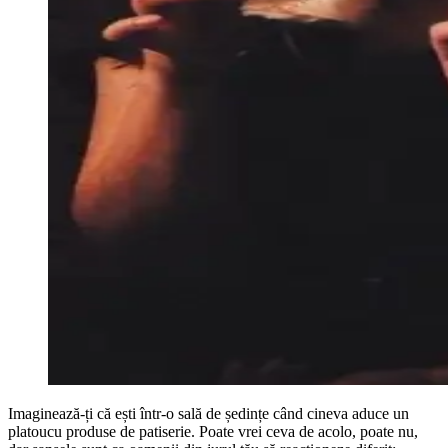
Imaginează-ți că ești într-o sală de ședințe când cineva aduce un
platoucu produse de patiserie. Poate vrei ceva de acolo, poate nu,