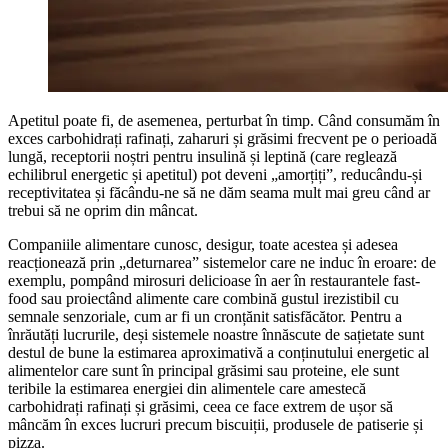
Apetitul poate fi, de asemenea, perturbat în timp. Când consumăm în
exces carbohidrați rafinați, zaharuri și grăsimi frecvent pe o perioadă
lungă, receptorii noștri pentru insulină și leptină (care reglează
echilibrul energetic și apetitul) pot deveni „amorțiți”, reducându-și
receptivitatea și făcându-ne să ne dăm seama mult mai greu când ar
trebui să ne oprim din mâncat.
Companiile alimentare cunosc, desigur, toate acestea și adesea
reacționează prin „deturnarea” sistemelor care ne induc în eroare: de
exemplu, pompând mirosuri delicioase în aer în restaurantele fast-
food sau proiectând alimente care combină gustul irezistibil cu
semnale senzoriale, cum ar fi un cronțănit satisfăcător. Pentru a
înrăutăți lucrurile, deși sistemele noastre înnăscute de sațietate sunt
destul de bune la estimarea aproximativă a conținutului energetic al
alimentelor care sunt în principal grăsimi sau proteine, ele sunt
teribile la estimarea energiei din alimentele care amestecă
carbohidrați rafinați și grăsimi, ceea ce face extrem de ușor să
mâncăm în exces lucruri precum biscuiții, produsele de patiserie și
pizza.