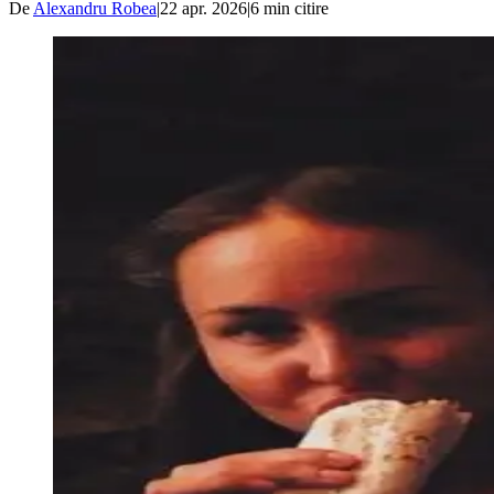
De
Alexandru Robea
|
22 apr. 2026
|
6
min citire