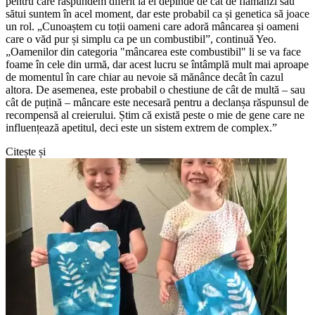
pentru care răspundem diferit la ei depinde de cât de flămânzi sau
sătui suntem în acel moment, dar este probabil ca și genetica să joace
un rol. „Cunoaștem cu toții oameni care adoră mâncarea și oameni
care o văd pur și simplu ca pe un combustibil”, continuă Yeo.
„Oamenilor din categoria "mâncarea este combustibil" li se va face
foame în cele din urmă, dar acest lucru se întâmplă mult mai aproape
de momentul în care chiar au nevoie să mănânce decât în cazul
altora. De asemenea, este probabil o chestiune de cât de multă – sau
cât de puțină – mâncare este necesară pentru a declanșa răspunsul de
recompensă al creierului. Știm că există peste o mie de gene care ne
influențează apetitul, deci este un sistem extrem de complex.”
Citește și