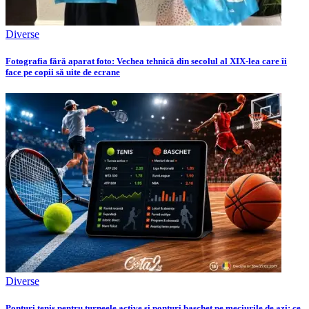
Diverse
Fotografia fără aparat foto: Vechea tehnică din secolul al XIX-lea care îi
face pe copii să uite de ecrane
Diverse
Ponturi tenis pentru turneele active și ponturi baschet pe meciurile de azi: ce