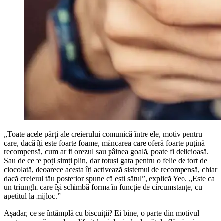
„Toate acele părți ale creierului comunică între ele, motiv pentru
care, dacă îți este foarte foame, mâncarea care oferă foarte puțină
recompensă, cum ar fi orezul sau pâinea goală, poate fi delicioasă.
Sau de ce te poți simți plin, dar totuși gata pentru o felie de tort de
ciocolată, deoarece acesta îți activează sistemul de recompensă, chiar
dacă creierul tău posterior spune că ești sătul”, explică Yeo. „Este ca
un triunghi care își schimbă forma în funcție de circumstanțe, cu
apetitul la mijloc.”
Așadar, ce se întâmplă cu biscuiții? Ei bine, o parte din motivul