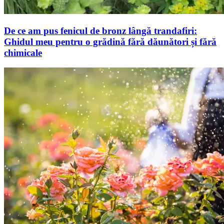
De ce am pus fenicul de bronz lângă trandafiri:
Ghidul meu pentru o grădină fără dăunători și fără
chimicale