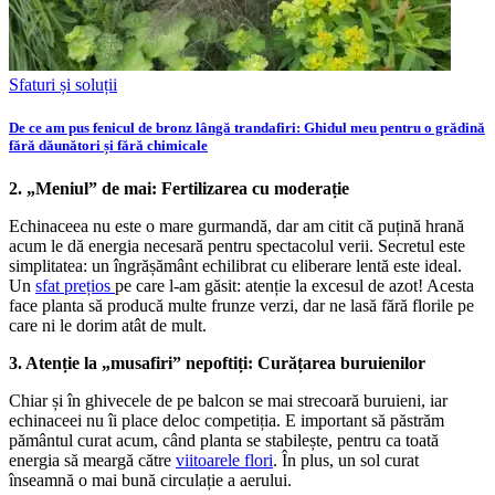
Sfaturi și soluții
De ce am pus fenicul de bronz lângă trandafiri: Ghidul meu pentru o grădină
fără dăunători și fără chimicale
2. „Meniul” de mai: Fertilizarea cu moderație
Echinaceea nu este o mare gurmandă, dar am citit că puțină hrană
acum le dă energia necesară pentru spectacolul verii. Secretul este
simplitatea: un îngrășământ echilibrat cu eliberare lentă este ideal.
Un
sfat prețios
pe care l-am găsit: atenție la excesul de azot! Acesta
face planta să producă multe frunze verzi, dar ne lasă fără florile pe
care ni le dorim atât de mult.
3. Atenție la „musafiri” nepoftiți: Curățarea buruienilor
Chiar și în ghivecele de pe balcon se mai strecoară buruieni, iar
echinaceei nu îi place deloc competiția. E important să păstrăm
pământul curat acum, când planta se stabilește, pentru ca toată
energia să meargă către
viitoarele flori
. În plus, un sol curat
înseamnă o mai bună circulație a aerului.