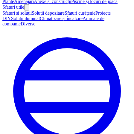
Plante
Amenajări
Anexe și construcții
Piscine și locuri de joacă
Sfaturi utile
Sfaturi și soluții
Soluții depozitare
Sfaturi curățenie
Proiecte
DIY
Soluții iluminat
Climatizare și încălzire
Animale de
companie
Diverse