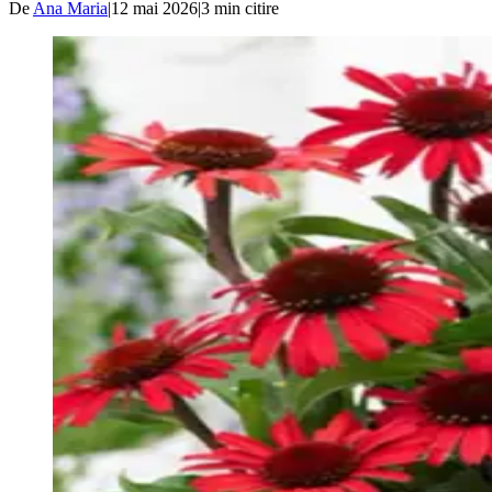
De
Ana Maria
|
12 mai 2026
|
3
min citire