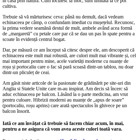
în casă prin natură. Cum locuiesc la bloc, sunt limitată la ce pot
cultiva.
Trebuie să vă mărturisesc ceva: până nu demult, dacă vedeam
echinaceea pe câmp, o confundam imediat cu mușețelul. Recunosc,
la prima vedere seamănă destul de mult, ambele având acea formă
de „margaretă” cu petale care par că se dau un pas în spate pentru a
scoate în evidență centrul bogat.
Dar, pe măsură ce am început să citesc despre ele, am descoperit că
echinaceea este mult mai robustă, are culori mult mai vibrante și, cel
mai important pentru mine, acele varietăți moderne cu nuanțe de
roșu și portocaliu care o fac să pară scoasă dintr-un tablou, nu doar
dintr-un pliculeț de ceai.
Am găsit niste articole de la pasionate de grădinărit pe site-uri din
Anglia si Statele Unite care m-au inspirat. Am decis să încerc să
aduc echinaceea pe balcon. Lăsând la o parte medicina, am vrut
pentru culoare. Hibrizii moderni au nuanțe de „apus de soare”
(portocaliu, roșu aprins) care arată spectaculos în ghivece pe un
balcon însorit.
Iată ce am învățat că trebuie să facem chiar acum, în mai,
pentru a ne asigura că vom avea aceste culori toată vara.