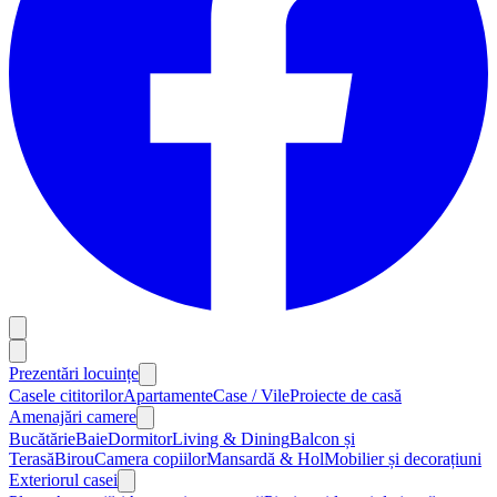
Prezentări locuințe
Casele cititorilor
Apartamente
Case / Vile
Proiecte de casă
Amenajări camere
Bucătărie
Baie
Dormitor
Living & Dining
Balcon și
Terasă
Birou
Camera copiilor
Mansardă & Hol
Mobilier și decorațiuni
Exteriorul casei