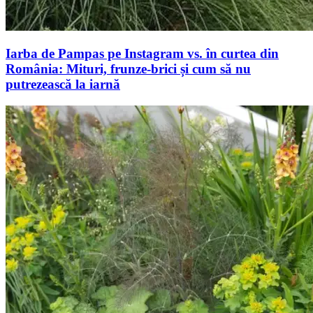
Iarba de Pampas pe Instagram vs. în curtea din
România: Mituri, frunze-brici și cum să nu
putrezească la iarnă