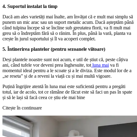
4. Suportul instalat la timp
Dacă am ales varietăți mai înalte, am învățat că e mult mai simplu să
punem un mic arac sau un suport metalic acum. Dacă așteptăm până
când tulpina începe să se încline sub greutatea florii, va fi mult mai
greu să o îndreptăm fără să o rănim. În plus, până la vară, planta va
crește în jurul suportului și îl va acoperi complet.
5. Întinerirea plantelor (pentru sezoanele viitoare)
Deși plantele noastre sunt noi acum, e util de știut că, peste câțiva
ani, când tufele vor deveni prea înghesuite, tot
luna mai
va fi
momentul ideal pentru a le scoate și a le diviza. Este modul lor de a
„se reseta” și de a reveni la viață cu și mai multă vigoare.
Puțină îngrijire atentă în luna mai este suficientă pentru a pregăti
totul, iar de acolo, tot ce rămâne de făcut este să faci un pas în spate
și să le lași să facă ceea ce știu ele mai bine
Citește în continuare