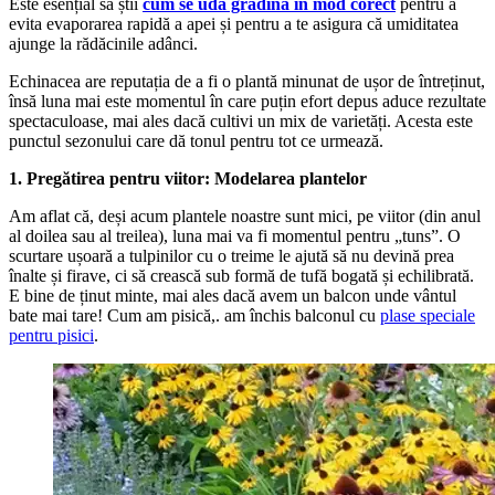
Este esențial să știi
cum se udă grădina în mod corect
pentru a
evita evaporarea rapidă a apei și pentru a te asigura că umiditatea
ajunge la rădăcinile adânci.
Echinacea are reputația de a fi o plantă minunat de ușor de întreținut,
însă luna mai este momentul în care puțin efort depus aduce rezultate
spectaculoase, mai ales dacă cultivi un mix de varietăți. Acesta este
punctul sezonului care dă tonul pentru tot ce urmează.
1. Pregătirea pentru viitor: Modelarea plantelor
Am aflat că, deși acum plantele noastre sunt mici, pe viitor (din anul
al doilea sau al treilea), luna mai va fi momentul pentru „tuns”. O
scurtare ușoară a tulpinilor cu o treime le ajută să nu devină prea
înalte și firave, ci să crească sub formă de tufă bogată și echilibrată.
E bine de ținut minte, mai ales dacă avem un balcon unde vântul
bate mai tare! Cum am pisică,. am închis balconul cu
plase speciale
pentru pisici
.