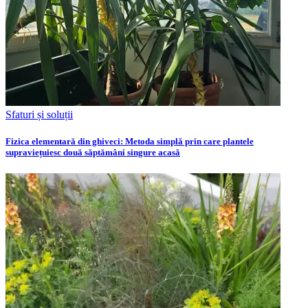
Sfaturi și soluții
Fizica elementară din ghiveci: Metoda simplă prin care plantele
supraviețuiesc două săptămâni singure acasă