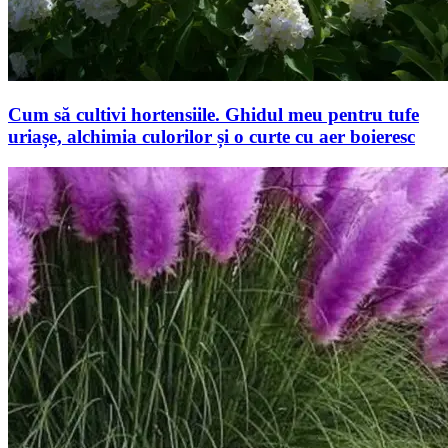
Cum să cultivi hortensiile. Ghidul meu pentru tufe
uriașe, alchimia culorilor și o curte cu aer boieresc