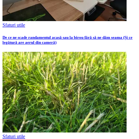
Sfaturi utile
De ce ne scade randamentul acasă sau la birou fără să ne dăm seama (Și ce
legătură are aerul din cameră)
Sfaturi utile