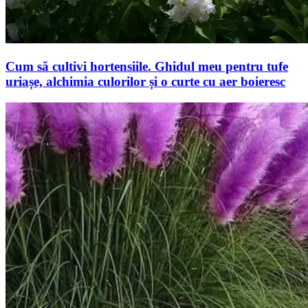
Cum să cultivi hortensiile. Ghidul meu pentru tufe
uriașe, alchimia culorilor și o curte cu aer boieresc