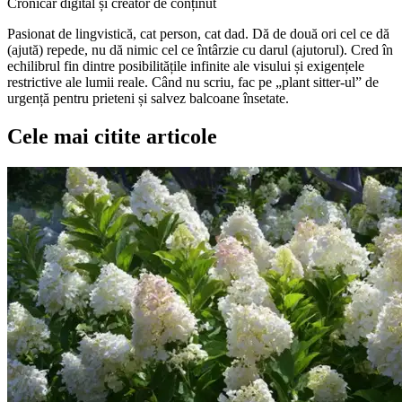
Cronicar digital și creator de conținut
Pasionat de lingvistică, cat person, cat dad. Dă de două ori cel ce dă
(ajută) repede, nu dă nimic cel ce întârzie cu darul (ajutorul). Cred în
echilibrul fin dintre posibilitățile infinite ale visului și exigențele
restrictive ale lumii reale. Când nu scriu, fac pe „plant sitter-ul” de
urgență pentru prieteni și salvez balcoane însetate.
Cele mai citite articole