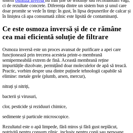
sistem
osmoza inversa
nu mai ține de tendințe sau recomandări vagi,
ci de rezultate concrete. Diferența dintre un sistem bun și unul care
doar promite se vede în timp: în gust, în lipsa depunerilor de calcar și
în liniștea că apa consumată zilnic este lipsită de contaminanți.
Ce este osmoza inversă și de ce rămâne
cea mai eficientă soluție de filtrare
Osmoza inversă este un proces avansat de purificare a apei care
funcționează prin trecerea acesteia printr-o membrană
semipermeabilă extrem de fină. Această membrană reține
impuritățile dizolvate, permițând doar moleculelor de apă să treacă.
Practic, vorbim despre una dintre puținele tehnologii capabile să
elimine: metale grele (plumb, arsen, mercur),
nitrați și nitriți,
bacterii și virusuri,
clor, pesticide și reziduuri chimice,
sedimente și particule microscopice.
Rezultatul este o apă limpede, fără miros și fără gust neplăcut,
potrivită pentru consum zilnic, inclusiv pentru copii sau persoane