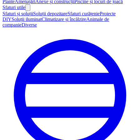
Plante
Amenajări
Anexe și construcții
Piscine și locuri de joacă
Sfaturi utile
Sfaturi și soluții
Soluții depozitare
Sfaturi curățenie
Proiecte
DIY
Soluții iluminat
Climatizare și încălzire
Animale de
companie
Diverse