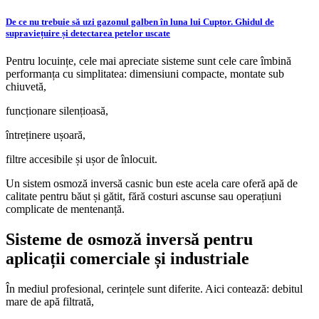
De ce nu trebuie să uzi gazonul galben în luna lui Cuptor. Ghidul de
supraviețuire și detectarea petelor uscate
Pentru locuințe, cele mai apreciate sisteme sunt cele care îmbină
performanța cu simplitatea: dimensiuni compacte, montate sub
chiuvetă,
funcționare silențioasă,
întreținere ușoară,
filtre accesibile și ușor de înlocuit.
Un sistem osmoză inversă casnic bun este acela care oferă apă de
calitate pentru băut și gătit, fără costuri ascunse sau operațiuni
complicate de mentenanță.
Sisteme de osmoză inversă pentru
aplicații comerciale și industriale
În mediul profesional, cerințele sunt diferite. Aici contează: debitul
mare de apă filtrată,