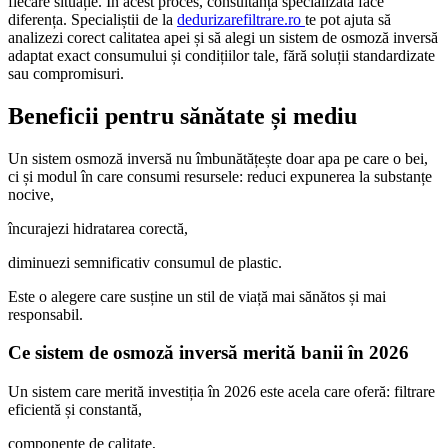
fiecare situație. În acest proces, consultanța specializată face
diferența. Specialiștii de la
dedurizarefiltrare.ro
te pot ajuta să
analizezi corect calitatea apei și să alegi un sistem de osmoză inversă
adaptat exact consumului și condițiilor tale, fără soluții standardizate
sau compromisuri.
Beneficii pentru sănătate și mediu
Un sistem osmoză inversă nu îmbunătățește doar apa pe care o bei,
ci și modul în care consumi resursele: reduci expunerea la substanțe
nocive,
încurajezi hidratarea corectă,
diminuezi semnificativ consumul de plastic.
Este o alegere care susține un stil de viață mai sănătos și mai
responsabil.
Ce sistem de osmoză inversă merită banii în 2026
Un sistem care merită investiția în 2026 este acela care oferă: filtrare
eficientă și constantă,
componente de calitate,