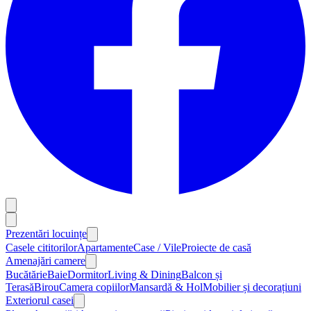
Prezentări locuințe
Casele cititorilor
Apartamente
Case / Vile
Proiecte de casă
Amenajări camere
Bucătărie
Baie
Dormitor
Living & Dining
Balcon și
Terasă
Birou
Camera copiilor
Mansardă & Hol
Mobilier și decorațiuni
Exteriorul casei