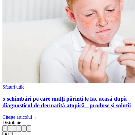
Sfaturi utile
5 schimbări pe care mulți părinți le fac acasă după
diagnosticul de dermatită atopică - produse și soluții
Citește articolul
→
Distribuie
EN