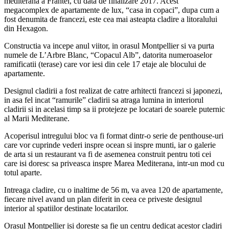
mediterana a Frantei, cu data de finalizare 2017. Acest
megacomplex de apartamente de lux, “casa in copaci”, dupa cum a
fost denumita de francezi, este cea mai asteapta cladire a litoralului
din Hexagon.
Constructia va incepe anul viitor, in orasul Montpellier si va purta
numele de L’Arbre Blanc, “Copacul Alb”, datorita numeroaselor
ramificatii (terase) care vor iesi din cele 17 etaje ale blocului de
apartamente.
Designul cladirii a fost realizat de catre arhitecti francezi si japonezi,
in asa fel incat “ramurile” cladirii sa atraga lumina in interiorul
cladirii si in acelasi timp sa ii protejeze pe locatari de soarele puternic
al Marii Mediterane.
Acoperisul intregului bloc va fi format dintr-o serie de penthouse-uri
care vor cuprinde vederi inspre ocean si inspre munti, iar o galerie
de arta si un restaurant va fi de asemenea construit pentru toti cei
care isi doresc sa priveasca inspre Marea Mediterana, intr-un mod cu
totul aparte.
Intreaga cladire, cu o inaltime de 56 m, va avea 120 de apartamente,
fiecare nivel avand un plan diferit in ceea ce priveste designul
interior al spatiilor destinate locatarilor.
Orasul Montpellier isi doreste sa fie un centru dedicat acestor cladiri