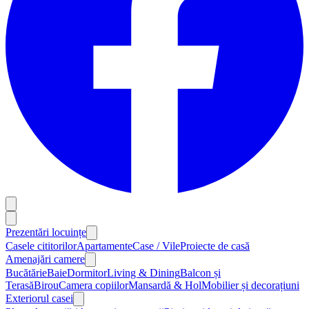
Prezentări locuințe
Casele cititorilor
Apartamente
Case / Vile
Proiecte de casă
Amenajări camere
Bucătărie
Baie
Dormitor
Living & Dining
Balcon și
Terasă
Birou
Camera copiilor
Mansardă & Hol
Mobilier și decorațiuni
Exteriorul casei