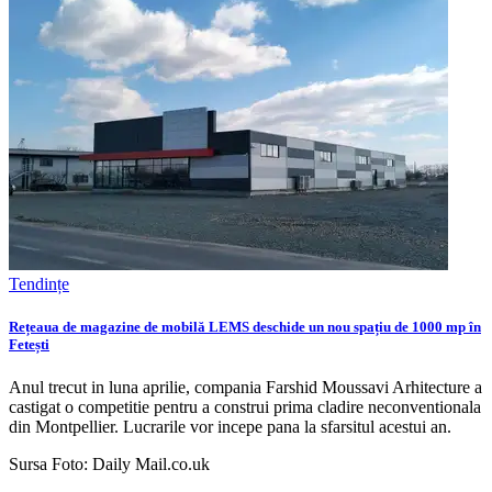
Tendințe
Rețeaua de magazine de mobilă LEMS deschide un nou spațiu de 1000 mp în
Fetești
Anul trecut in luna aprilie, compania Farshid Moussavi Arhitecture a
castigat o competitie pentru a construi prima cladire neconventionala
din Montpellier. Lucrarile vor incepe pana la sfarsitul acestui an.
Sursa Foto: Daily Mail.co.uk