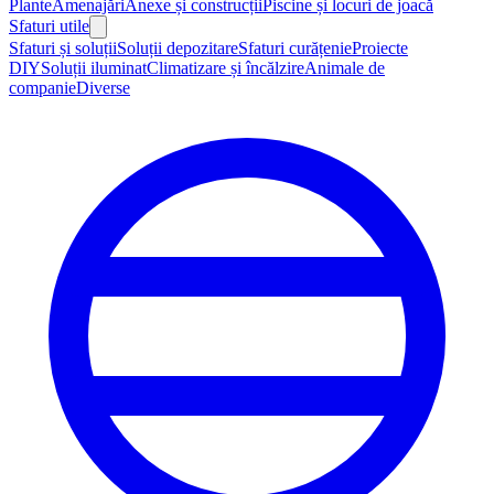
Plante
Amenajări
Anexe și construcții
Piscine și locuri de joacă
Sfaturi utile
Sfaturi și soluții
Soluții depozitare
Sfaturi curățenie
Proiecte
DIY
Soluții iluminat
Climatizare și încălzire
Animale de
companie
Diverse