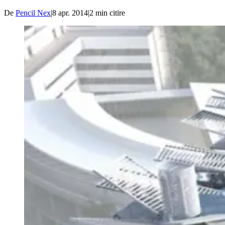
De
Pencil Nex
|
8 apr. 2014
|
2
min citire