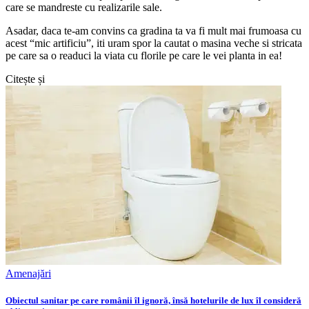
care se mandreste cu realizarile sale.
Asadar, daca te-am convins ca gradina ta va fi mult mai frumoasa cu
acest “mic artificiu”, iti uram spor la cautat o masina veche si stricata
pe care sa o readuci la viata cu florile pe care le vei planta in ea!
Citește și
Amenajări
Obiectul sanitar pe care românii îl ignoră, însă hotelurile de lux îl consideră