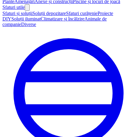
Plante
Amenajări
Anexe și construcții
Piscine și locuri de joacă
Sfaturi utile
Sfaturi și soluții
Soluții depozitare
Sfaturi curățenie
Proiecte
DIY
Soluții iluminat
Climatizare și încălzire
Animale de
companie
Diverse