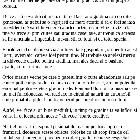
idei cat mai inedite pe care sa le puna in practica, chiar in propria
ograda.
De ce ar fi ceva diferit in cazul tau? Daca ai o gradina sau o curte
generoasa, ar trebui sa o ingrijesti cu mare atentie si sa o faci sa iasa
in evidenta. Avand in vedere ca orice prieten care vine in vizita la
tine va trece si prin curtea sau gradina casei tale, ar trebui ca aceasta
sa fie amenajata impecabil, intr-un stil cu totul si cu totul special.
Florile vor da culoare si viata intregii tale gospodarii, iar pentru acest
lucru, avem aici cateva idei pentru tine. Nu trebuie sa apelezi mereu
la ghivecele clasice pentru gradina, mai ales daca ai o pasiune
aparte, cum ar fi masinile.
Orice masina veche pe care o gasesti intr-o curte abandonata sau pe
care o poti cumpara de la cineva care nu o foloseste, are un potential
enormal pentru estetica gradinii tale. Plantand flori intr-o masina care
nu mai functioneaza, vei readuce in circuitul naturii un automobil
care probabil a poluat multi ani aerul pe care il respiram cu totii.
Astfel, vei face si un bine mediului, in timp ce gradina ta va inflori si
va isi in evidenta prin aceste “ghivece” foarte creative.
Nu trebuie sa fii neaparat pasionat de masini pentru a aprecia
frumosul, deoarece aceste obiecte, folosite cu alt scop fata de cel
initial, sunt mereu un plus pentru orice gradinar care se respecta si