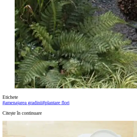
Etichete
#
amenajarea gradinii
#
plantare flori
Citește în continuare