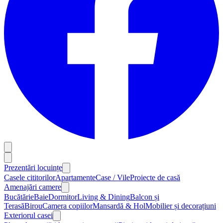
Prezentări locuințe
Casele cititorilor
Apartamente
Case / Vile
Proiecte de casă
Amenajări camere
Bucătărie
Baie
Dormitor
Living & Dining
Balcon și
Terasă
Birou
Camera copiilor
Mansardă & Hol
Mobilier și decorațiuni
Exteriorul casei