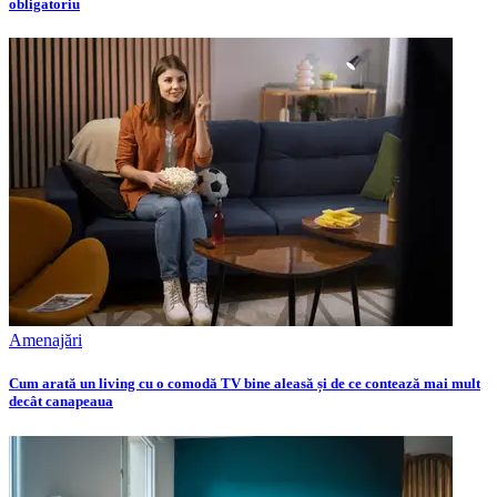
obligatoriu
Amenajări
Cum arată un living cu o comodă TV bine aleasă și de ce contează mai mult
decât canapeaua