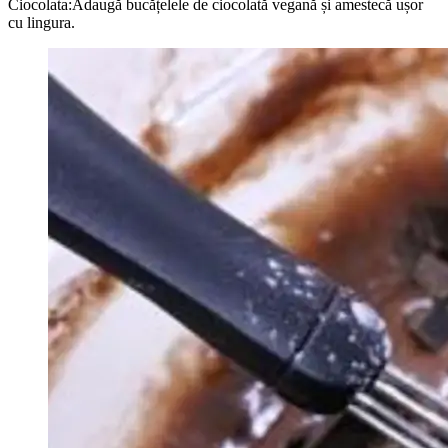
Ciocolata:Adaugă bucățelele de ciocolată vegană și amestecă ușor
cu lingura.