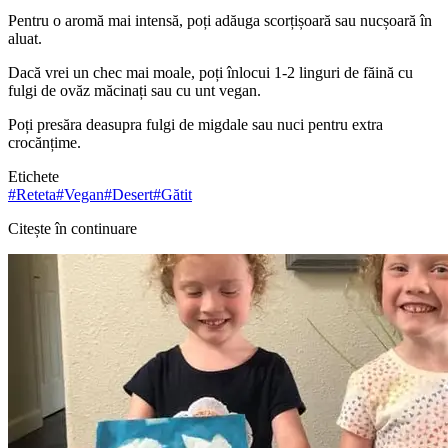
Pentru o aromă mai intensă, poți adăuga scorțișoară sau nucșoară în
aluat.
Dacă vrei un chec mai moale, poți înlocui 1-2 linguri de făină cu
fulgi de ovăz măcinați sau cu unt vegan.
Poți presăra deasupra fulgi de migdale sau nuci pentru extra
crocănțime.
Etichete
#
Reteta
#
Vegan
#
Desert
#
Gătit
Citește în continuare