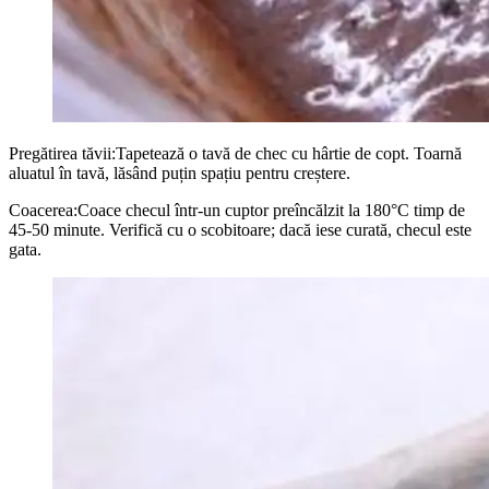
Pregătirea tăvii:Tapetează o tavă de chec cu hârtie de copt. Toarnă
aluatul în tavă, lăsând puțin spațiu pentru creștere.
Coacerea:Coace checul într-un cuptor preîncălzit la 180°C timp de
45-50 minute. Verifică cu o scobitoare; dacă iese curată, checul este
gata.