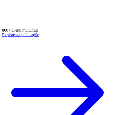
800+ clienți mulțumiți
Explorează publicațiile