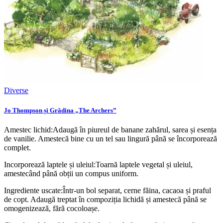
Diverse
Jo Thompson și Grădina „The Archers”
Amestec lichid:Adaugă în piureul de banane zahărul, sarea și esența
de vanilie. Amestecă bine cu un tel sau lingură până se încorporează
complet.
Incorporează laptele și uleiul:Toarnă laptele vegetal și uleiul,
amestecând până obții un compus uniform.
Ingrediente uscate:Într-un bol separat, cerne făina, cacaoa și praful
de copt. Adaugă treptat în compoziția lichidă și amestecă până se
omogenizează, fără cocoloașe.