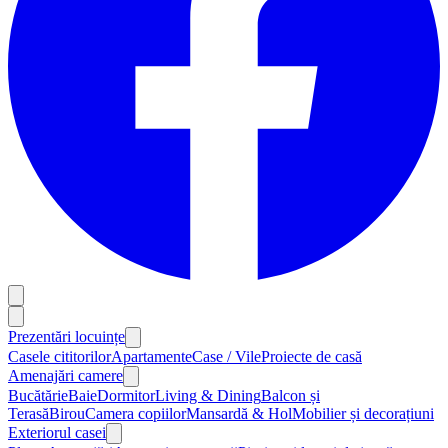
Prezentări locuințe
Casele cititorilor
Apartamente
Case / Vile
Proiecte de casă
Amenajări camere
Bucătărie
Baie
Dormitor
Living & Dining
Balcon și
Terasă
Birou
Camera copiilor
Mansardă & Hol
Mobilier și decorațiuni
Exteriorul casei