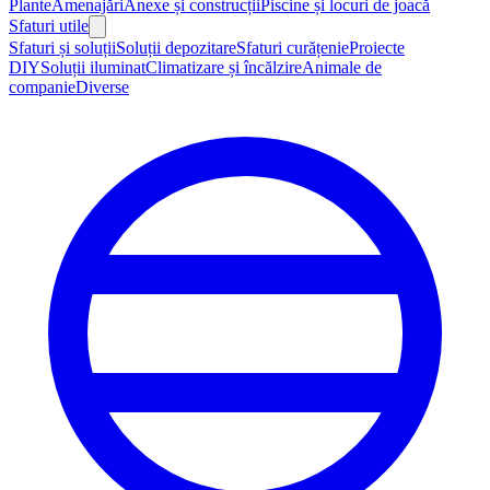
Plante
Amenajări
Anexe și construcții
Piscine și locuri de joacă
Sfaturi utile
Sfaturi și soluții
Soluții depozitare
Sfaturi curățenie
Proiecte
DIY
Soluții iluminat
Climatizare și încălzire
Animale de
companie
Diverse