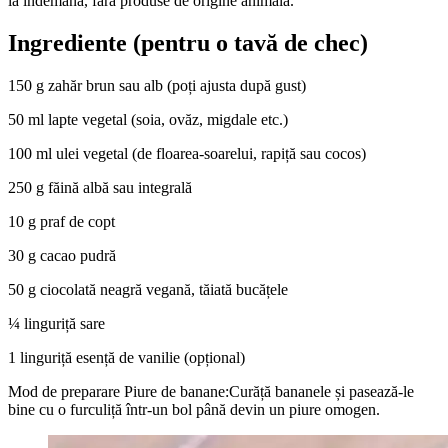
la îndemână, fără produse de origine animală.
Ingrediente (pentru o tavă de chec)
150 g zahăr brun sau alb (poți ajusta după gust)
50 ml lapte vegetal (soia, ovăz, migdale etc.)
100 ml ulei vegetal (de floarea-soarelui, rapiță sau cocos)
250 g făină albă sau integrală
10 g praf de copt
30 g cacao pudră
50 g ciocolată neagră vegană, tăiată bucățele
¼ linguriță sare
1 linguriță esență de vanilie (opțional)
Mod de preparare Piure de banane:Curăță bananele și pasează-le
bine cu o furculiță într-un bol până devin un piure omogen.