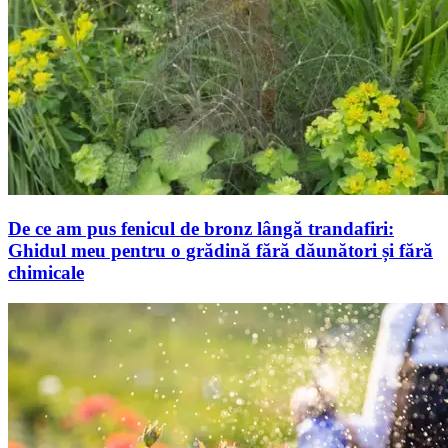
De ce am pus fenicul de bronz lângă trandafiri:
Ghidul meu pentru o grădină fără dăunători și fără
chimicale