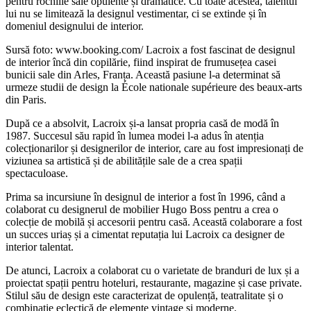
pentru rochiile sale opulente și dramatice. Cu toate acestea, talentul
lui nu se limitează la designul vestimentar, ci se extinde și în
domeniul designului de interior.
Sursă foto: www.booking.com/ Lacroix a fost fascinat de designul
de interior încă din copilărie, fiind inspirat de frumusețea casei
bunicii sale din Arles, Franța. Această pasiune l-a determinat să
urmeze studii de design la École nationale supérieure des beaux-arts
din Paris.
După ce a absolvit, Lacroix și-a lansat propria casă de modă în
1987. Succesul său rapid în lumea modei l-a adus în atenția
colecționarilor și designerilor de interior, care au fost impresionați de
viziunea sa artistică și de abilitățile sale de a crea spații
spectaculoase.
Prima sa incursiune în designul de interior a fost în 1996, când a
colaborat cu designerul de mobilier Hugo Boss pentru a crea o
colecție de mobilă și accesorii pentru casă. Această colaborare a fost
un succes uriaș și a cimentat reputația lui Lacroix ca designer de
interior talentat.
De atunci, Lacroix a colaborat cu o varietate de branduri de lux și a
proiectat spații pentru hoteluri, restaurante, magazine și case private.
Stilul său de design este caracterizat de opulență, teatralitate și o
combinație eclectică de elemente vintage și moderne.