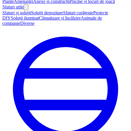
Plante
Amenajări
Anexe și construcții
Piscine și locuri de joacă
Sfaturi utile
Sfaturi și soluții
Soluții depozitare
Sfaturi curățenie
Proiecte
DIY
Soluții iluminat
Climatizare și încălzire
Animale de
companie
Diverse