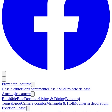
Prezentări locuințe
Casele cititorilor
Apartamente
Case / Vile
Proiecte de casă
Amenajări camere
Bucătărie
Baie
Dormitor
Living & Dining
Balcon și
Terasă
Birou
Camera copiilor
Mansardă & Hol
Mobilier și decorațiuni
Exteriorul casei