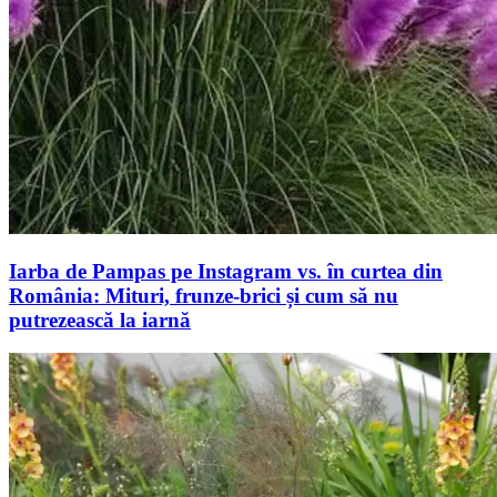
Iarba de Pampas pe Instagram vs. în curtea din
România: Mituri, frunze-brici și cum să nu
putrezească la iarnă