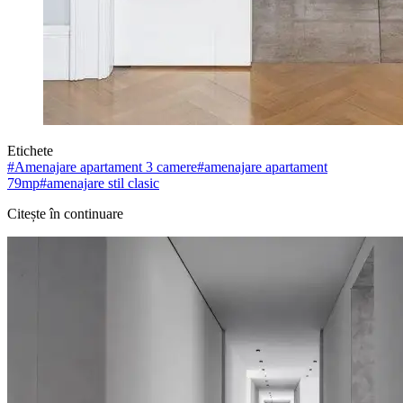
Etichete
#
Amenajare apartament 3 camere
#
amenajare apartament
79mp
#
amenajare stil clasic
Citește în continuare