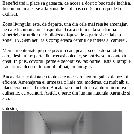
Beneficiarei ii place sa gateasca, de accea a dorit o bucatarie inchisa.
In continuarea ei, se afla zona de luat masa cu 6 locuri (poate fi
extinsa).
Zona livingului este, de departe, una din cele mai reusite amenajari
pe care le-am intalnit. Inspiratia clasica este redata sub forma
simetriei corpurilor de biblioteca dispuse de o parte si cealalta a
zonei TV. Semineul fals completeaza centrul de interes al camerei.
Merita mentionate piesele precum canapeaua si cele doua fotolii,
care, desi nu fac parte din aceeasi colectie, se potrivesc in contextul
creat. In plus, covorul, pernele decorative, tablourile lustra si lampile
transforma decorul intr-unul rafinat, cu bun-gust.
Bucataria este dotata cu toate cele necesare pentru gatit si depozitat
eficient. Amenajarea ei urmeaza o linie mai moderna, cu mult alb si
placi ceramice stil metro. Bucataria se inchide cu ajutorul unor usi
culisante, cu geamuri. Astfel, o parte din lumina naturala patrunde si
aici.
Citește și