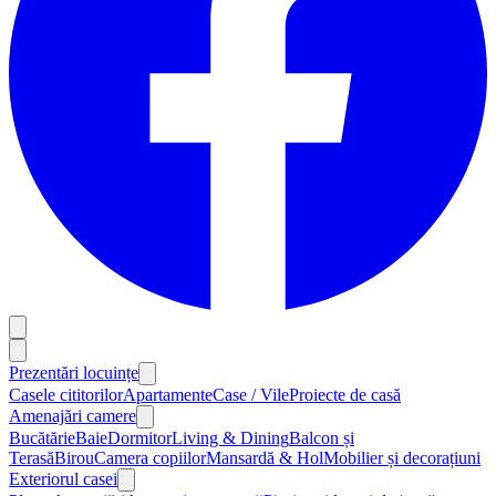
Prezentări locuințe
Casele cititorilor
Apartamente
Case / Vile
Proiecte de casă
Amenajări camere
Bucătărie
Baie
Dormitor
Living & Dining
Balcon și
Terasă
Birou
Camera copiilor
Mansardă & Hol
Mobilier și decorațiuni
Exteriorul casei