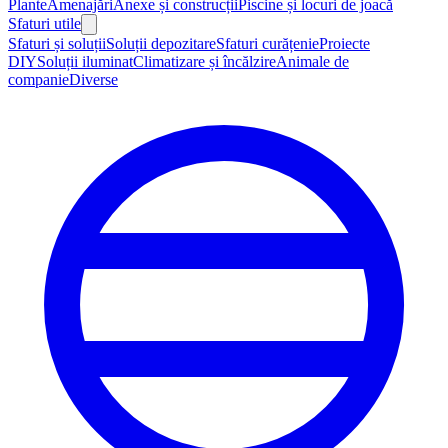
Plante
Amenajări
Anexe și construcții
Piscine și locuri de joacă
Sfaturi utile
Sfaturi și soluții
Soluții depozitare
Sfaturi curățenie
Proiecte
DIY
Soluții iluminat
Climatizare și încălzire
Animale de
companie
Diverse