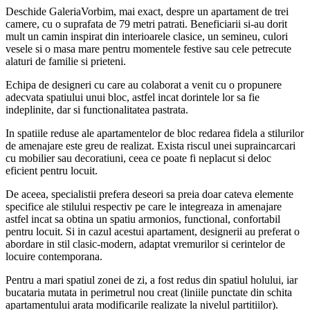
Deschide GaleriaVorbim, mai exact, despre un apartament de trei
camere, cu o suprafata de 79 metri patrati. Beneficiarii si-au dorit
mult un camin inspirat din interioarele clasice, un semineu, culori
vesele si o masa mare pentru momentele festive sau cele petrecute
alaturi de familie si prieteni.
Echipa de designeri cu care au colaborat a venit cu o propunere
adecvata spatiului unui bloc, astfel incat dorintele lor sa fie
indeplinite, dar si functionalitatea pastrata.
In spatiile reduse ale apartamentelor de bloc redarea fidela a stilurilor
de amenajare este greu de realizat. Exista riscul unei supraincarcari
cu mobilier sau decoratiuni, ceea ce poate fi neplacut si deloc
eficient pentru locuit.
De aceea, specialistii prefera deseori sa preia doar cateva elemente
specifice ale stilului respectiv pe care le integreaza in amenajare
astfel incat sa obtina un spatiu armonios, functional, confortabil
pentru locuit. Si in cazul acestui apartament, designerii au preferat o
abordare in stil clasic-modern, adaptat vremurilor si cerintelor de
locuire contemporana.
Pentru a mari spatiul zonei de zi, a fost redus din spatiul holului, iar
bucataria mutata in perimetrul nou creat (liniile punctate din schita
apartamentului arata modificarile realizate la nivelul partitiilor).