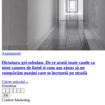
Apartamente
Dictatura gri-șobolan. De ce arată toate casele ca
niște camere de hotel și cum am ajuns să ne
cumpărăm mașini care se încruntă pe stradă
Citește articolul
→
Distribuie
EN
Content Marketing