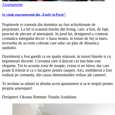
Apartamente
Se vinde apartamentul din „Emily in Paris”.
Noptierele si comoda din dormitor au fost achizitionate de
proprietari. La fel si scaunul-fotoliu din living, care, a fost, de fapt,
punctul de plecare al amenajarii. In jurul lui, designerul a conturat
cromatica intregului decor: o baza neutra, in tonuri de bej si maro,
inveselita de accente colorate care aduc un plus de dinamica
spatiului.
Dormitorul a fost gandit ca un spatiu relaxant, in tonuri blande si cu
imprimeuri discrete. Cuvantul care il descrie cel mai bine este
eleganta. Tot in aceasta zona de noapte, exista si un birou, dar care
poate fi folosit si ca o incapere pentru oaspeti. Aici, mobilierul a fost
realizat pe comanda, din cauza dimensiunilor reduse ale camerei.
Te invitam sa admiri in detaliu acest apartament si sa te inspiri pentru
propria amenajare!
Designeri: Oksana Butman/ Natalia Anakhina