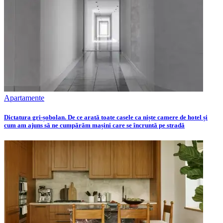
Apartamente
Dictatura gri-șobolan. De ce arată toate casele ca niște camere de hotel și
cum am ajuns să ne cumpărăm mașini care se încruntă pe stradă