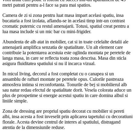
metri patrati pentru a-l face sa para mai spatios.
Camera de zi si zona pentru luat masa impart acelasi spatiu, insa
bucataria a fost izolata, aflandu-se in acelasi timp intr-un contrast
cromatic puternic cu restul amenajarii. Totusi, spatiul creat pentru a
lua masa include si un mic bar cu mini-frigider.
Abundenta de alb atat in mobilier, cat si in toate celelalte detalii ale
amenajarii amplifica senzatia de spatialitate. Un alt element care
contribuie la potentarea acestuia este oglinda montata pe peretele de
langa masa, in care se reflecta toata zona descrisa. Masa din sticla
asigura fluiditatea spatiului si nu il incarca vizual.
In micul living, decorul a fost completat cu o canapea si un
ansamblu de rafturi montate pe peretele opus. Culorile pastreaza
atmosfera intima si reconfortanta. Tonurile de bej si mobilierul alb
sau natur redau efectul de spatialitate dorit. Vesela colorata aduce un
plus de prospetime si energie acestui spatiu in care domina albul si
liniile simple.
Zona de dressing are propriul spatiu decorat cu mobilier si pereti
albi, insa acesta a fost inveselit prin aplicarea tapetului cu decoratiuni
florale. Acesta devine centrul de interes al spatiului, distragand
atentia de la dimensiunile reduse.