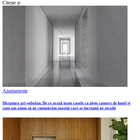
Citește și
Apartamente
Dictatura gri-șobolan. De ce arată toate casele ca niște camere de hotel și
cum am ajuns să ne cumpărăm mașini care se încruntă pe stradă