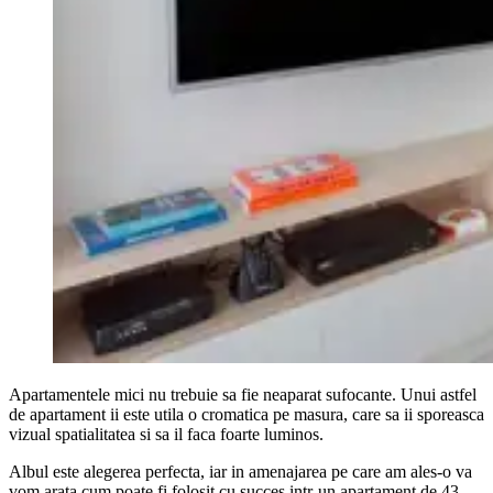
Apartamentele mici nu trebuie sa fie neaparat sufocante. Unui astfel
de apartament ii este utila o cromatica pe masura, care sa ii sporeasca
vizual spatialitatea si sa il faca foarte luminos.
Albul este alegerea perfecta, iar in amenajarea pe care am ales-o va
vom arata cum poate fi folosit cu succes intr-un apartament de 43