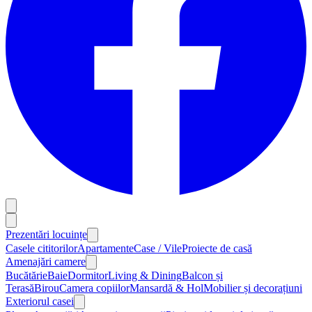
Prezentări locuințe
Casele cititorilor
Apartamente
Case / Vile
Proiecte de casă
Amenajări camere
Bucătărie
Baie
Dormitor
Living & Dining
Balcon și
Terasă
Birou
Camera copiilor
Mansardă & Hol
Mobilier și decorațiuni
Exteriorul casei