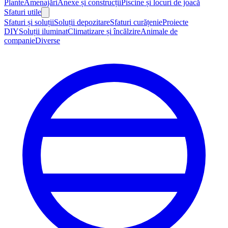
Plante
Amenajări
Anexe și construcții
Piscine și locuri de joacă
Sfaturi utile
Sfaturi și soluții
Soluții depozitare
Sfaturi curățenie
Proiecte
DIY
Soluții iluminat
Climatizare și încălzire
Animale de
companie
Diverse