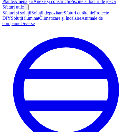
Plante
Amenajări
Anexe și construcții
Piscine și locuri de joacă
Sfaturi utile
Sfaturi și soluții
Soluții depozitare
Sfaturi curățenie
Proiecte
DIY
Soluții iluminat
Climatizare și încălzire
Animale de
companie
Diverse