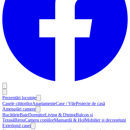
Prezentări locuințe
Casele cititorilor
Apartamente
Case / Vile
Proiecte de casă
Amenajări camere
Bucătărie
Baie
Dormitor
Living & Dining
Balcon și
Terasă
Birou
Camera copiilor
Mansardă & Hol
Mobilier și decorațiuni
Exteriorul casei