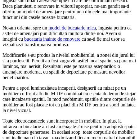
ingusta sunt doar cateva exemple cu care ne confruntam deseori.
Daca planuiesti o renovare in viitorul apropiat, ne-am gandit sa-ti
oferim un model de amenajare pentru una din cele mai importante
functiuni din casele noastre bucataria.
Ne-am orientat spre un
model de bucatarie mica
, ingusta pentru ca
astfel de amenajari pun dificultati multora dintre noi. Avem si
imagini cu
bucataria inainte de renovare
ca sa-ti fie mai usor sa
vizualizezi transformarea produsa.
Modificarile s-au produs la nivelul mobilierului, a zonei din jurul lui
si a pardoselii. Peretii au fost zugraviti astfel incat spatiul sa para mai
luminos, mai aerisit. Rezultatul este pe masura asteptarilor: o
amenajare moderna, cu spatii de depozitare pe masura nevoilor
beneficiarilor.
Pentru a spori luminozitatea incaperii, designerii au mizat pe un
mobilier cu front alb din M DF combinat cu esenta de lemn de stejar
care incalzeste spatiul. In mod neobisnuit, spatiile dintre corpurile de
mobilier au fost placate tot cu placi din M DF pentru a spori unitatea
la nivel vizual.
Toate electrocasnicele sunt incorporate in mobilier. In plus, la
intrarea in bucatarie au fost amenajate 2 nise pentru a adaposti spatii
de depozitare generoase. In acelasi scop, toate corpurile de mobilier
sunt inalte pana in tavan, maximizand fiecare metru patrat disponibil.