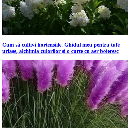
Cum să cultivi hortensiile. Ghidul meu pentru tufe
uriașe, alchimia culorilor și o curte cu aer boieresc