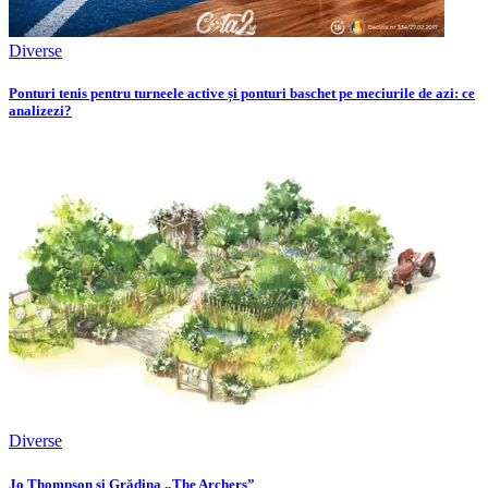
Diverse
Ponturi tenis pentru turneele active și ponturi baschet pe meciurile de azi: ce
analizezi?
Diverse
Jo Thompson și Grădina „The Archers”