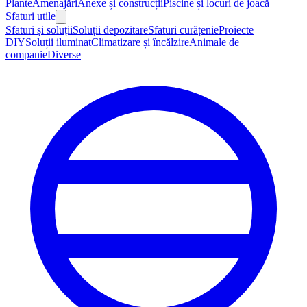
Plante
Amenajări
Anexe și construcții
Piscine și locuri de joacă
Sfaturi utile
Sfaturi și soluții
Soluții depozitare
Sfaturi curățenie
Proiecte
DIY
Soluții iluminat
Climatizare și încălzire
Animale de
companie
Diverse