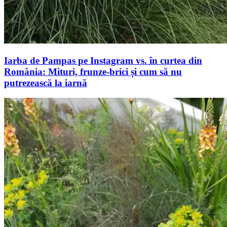
Iarba de Pampas pe Instagram vs. în curtea din
România: Mituri, frunze-brici și cum să nu
putrezească la iarnă