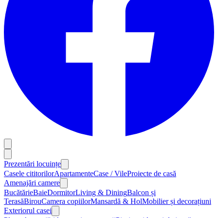
Prezentări locuințe
Casele cititorilor
Apartamente
Case / Vile
Proiecte de casă
Amenajări camere
Bucătărie
Baie
Dormitor
Living & Dining
Balcon și
Terasă
Birou
Camera copiilor
Mansardă & Hol
Mobilier și decorațiuni
Exteriorul casei