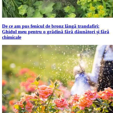
De ce am pus fenicul de bronz lângă trandafiri:
Ghidul meu pentru o grădină fără dăunători și fără
chimicale