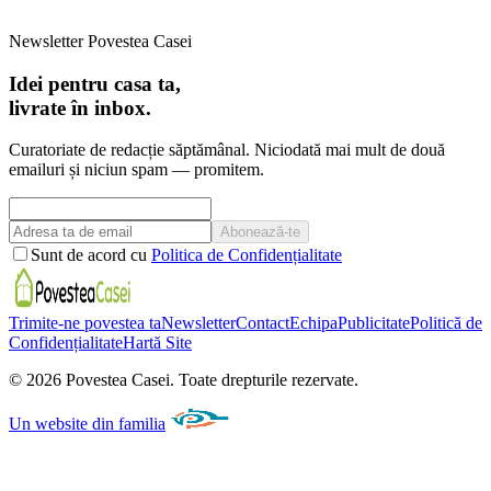
Newsletter Povestea Casei
Idei pentru casa ta,
livrate în inbox.
Curatoriate de redacție săptămânal. Niciodată mai mult de două
emailuri și niciun spam — promitem.
Abonează-te
Sunt de acord cu
Politica de Confidențialitate
Trimite-ne povestea ta
Newsletter
Contact
Echipa
Publicitate
Politică de
Confidențialitate
Hartă Site
©
2026
Povestea Casei.
Toate drepturile rezervate.
Un website din familia