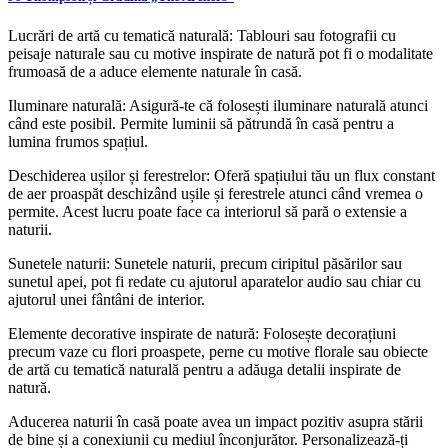
Lucrări de artă cu tematică naturală: Tablouri sau fotografii cu
peisaje naturale sau cu motive inspirate de natură pot fi o modalitate
frumoasă de a aduce elemente naturale în casă.
Iluminare naturală: Asigură-te că folosești iluminare naturală atunci
când este posibil. Permite luminii să pătrundă în casă pentru a
lumina frumos spațiul.
Deschiderea ușilor și ferestrelor: Oferă spațiului tău un flux constant
de aer proaspăt deschizând ușile și ferestrele atunci când vremea o
permite. Acest lucru poate face ca interiorul să pară o extensie a
naturii.
Sunetele naturii: Sunetele naturii, precum ciripitul păsărilor sau
sunetul apei, pot fi redate cu ajutorul aparatelor audio sau chiar cu
ajutorul unei fântâni de interior.
Elemente decorative inspirate de natură: Folosește decorațiuni
precum vaze cu flori proaspete, perne cu motive florale sau obiecte
de artă cu tematică naturală pentru a adăuga detalii inspirate de
natură.
Aducerea naturii în casă poate avea un impact pozitiv asupra stării
de bine și a conexiunii cu mediul înconjurător. Personalizează-ți