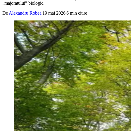
„majoratului” biologic.
De
Alexandru Robea
|
19 mai 2026
|
6
min citire