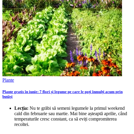
Plante
Plante gratis în iunie: 7 flori și legume pe care le poți înmulți acum prin
butăși
Lecția:
Nu te grăbi să semeni legumele la primul weekend
cald din februarie sau martie. Mai bine așteaptă aprilie, când
temperaturile cresc constant, ca să eviți compromiterea
recoltei.