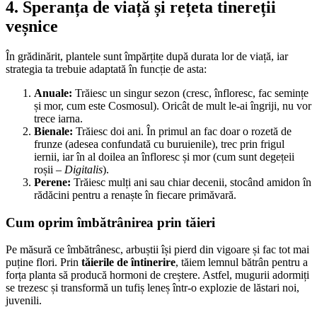
4. Speranța de viață și rețeta tinereții
veșnice
În grădinărit, plantele sunt împărțite după durata lor de viață, iar
strategia ta trebuie adaptată în funcție de asta:
Anuale:
Trăiesc un singur sezon (cresc, înfloresc, fac semințe
și mor, cum este Cosmosul). Oricât de mult le-ai îngriji, nu vor
trece iarna.
Bienale:
Trăiesc doi ani. În primul an fac doar o rozetă de
frunze (adesea confundată cu buruienile), trec prin frigul
iernii, iar în al doilea an înfloresc și mor (cum sunt degețeii
roșii –
Digitalis
).
Perene:
Trăiesc mulți ani sau chiar decenii, stocând amidon în
rădăcini pentru a renaște în fiecare primăvară.
Cum oprim îmbătrânirea prin tăieri
Pe măsură ce îmbătrânesc, arbuștii își pierd din vigoare și fac tot mai
puține flori. Prin
tăierile de întinerire
, tăiem lemnul bătrân pentru a
forța planta să producă hormoni de creștere. Astfel, mugurii adormiți
se trezesc și transformă un tufiș leneș într-o explozie de lăstari noi,
juvenili.