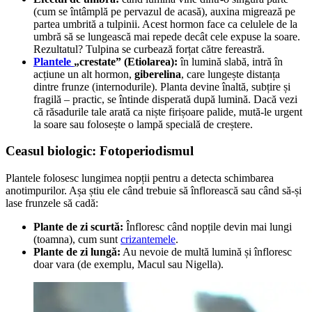
(cum se întâmplă pe pervazul de acasă), auxina migrează pe
partea umbrită a tulpinii. Acest hormon face ca celulele de la
umbră să se lungească mai repede decât cele expuse la soare.
Rezultatul? Tulpina se curbează forțat către fereastră.
Plantele
„crestate” (Etiolarea):
în lumină slabă, intră în
acțiune un alt hormon,
giberelina
, care lungește distanța
dintre frunze (internodurile). Planta devine înaltă, subțire și
fragilă – practic, se întinde disperată după lumină. Dacă vezi
că răsadurile tale arată ca niște firișoare palide, mută-le urgent
la soare sau folosește o lampă specială de creștere.
Ceasul biologic: Fotoperiodismul
Plantele folosesc lungimea nopții pentru a detecta schimbarea
anotimpurilor. Așa știu ele când trebuie să înflorească sau când să-și
lase frunzele să cadă:
Plante de zi scurtă:
Înfloresc când nopțile devin mai lungi
(toamna), cum sunt
crizantemele
.
Plante de zi lungă:
Au nevoie de multă lumină și înfloresc
doar vara (de exemplu, Macul sau Nigella).