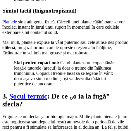
Simțul tactil (thigmotropismul)
Plantele
simt atingerea fizică. Cârceii unei plante cățărătoare se vor
încolăci instant în jurul unui suport în momentul în care celulele
exterioare simt contactul solid.
Mai mult, plantele expuse la vânt puternic sau cele atinse des produc
etilenă
, un gaz-hormon care le oprește creșterea în înălțime,
făcându-le în schimb mai groase și mai robuste.
Sfat pentru copaci noi:
Când plantezi un copac tânăr,
leagă-i tutorele (aracul) la doar o treime din înălțimea
trunchiului. Copacul trebuie lăsat să se legene în vânt;
doar așa va simți mediul și își va dezvolta rădăcini
puternice de ancorare.
3.
Șocul termic
: De ce „o ia la fugă”
sfecla?
Frigul este un declanșator biologic major. Multe plante bienale (cum
este nopticoasa sau degețelul roșu) au nevoie de o perioadă de zile
reci pentru a fi stimulate să înflorească în al doilea an. La fel și bulbii