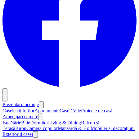
Prezentări locuințe
Casele cititorilor
Apartamente
Case / Vile
Proiecte de casă
Amenajări camere
Bucătărie
Baie
Dormitor
Living & Dining
Balcon și
Terasă
Birou
Camera copiilor
Mansardă & Hol
Mobilier și decorațiuni
Exteriorul casei