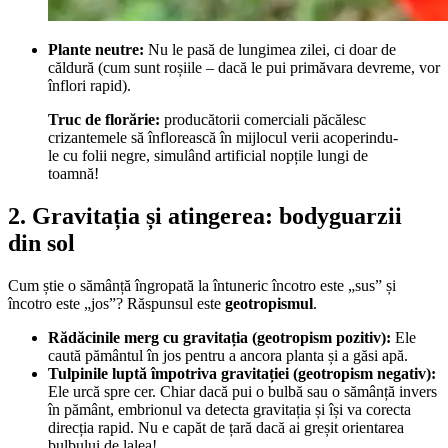
Plante neutre:
Nu le pasă de lungimea zilei, ci doar de
căldură (cum sunt roșiile – dacă le pui primăvara devreme, vor
înflori rapid).
Truc de florărie:
producătorii comerciali păcălesc
crizantemele să înflorească în mijlocul verii acoperindu-
le cu folii negre, simulând artificial nopțile lungi de
toamnă!
2. Gravitația și atingerea: bodyguarzii
din sol
Cum știe o sămânță îngropată la întuneric încotro este „sus” și
încotro este „jos”? Răspunsul este
geotropismul
.
Rădăcinile merg cu gravitația (geotropism pozitiv):
Ele
caută pământul în jos pentru a ancora planta și a găsi apă.
Tulpinile luptă împotriva gravitației (geotropism negativ):
Ele urcă spre cer. Chiar dacă pui o bulbă sau o sămânță invers
în pământ, embrionul va detecta gravitația și își va corecta
direcția rapid. Nu e capăt de țară dacă ai greșit orientarea
bulbului de lalea!