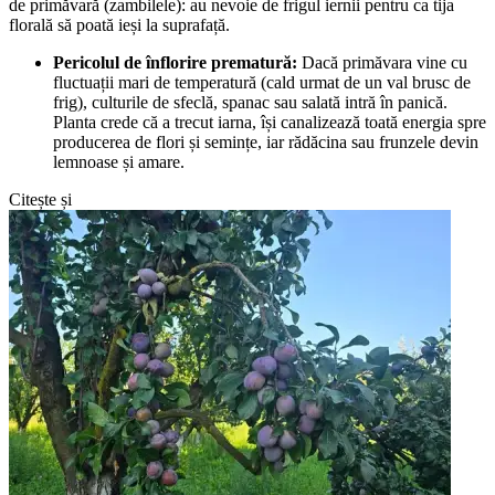
de primăvară (zambilele): au nevoie de frigul iernii pentru ca tija
florală să poată ieși la suprafață.
Pericolul de înflorire prematură:
Dacă primăvara vine cu
fluctuații mari de temperatură (cald urmat de un val brusc de
frig), culturile de sfeclă, spanac sau salată intră în panică.
Planta crede că a trecut iarna, își canalizează toată energia spre
producerea de flori și semințe, iar rădăcina sau frunzele devin
lemnoase și amare.
Citește și