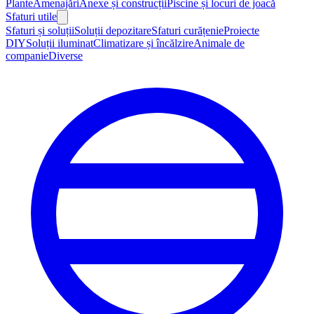
Plante
Amenajări
Anexe și construcții
Piscine și locuri de joacă
Sfaturi utile
Sfaturi și soluții
Soluții depozitare
Sfaturi curățenie
Proiecte
DIY
Soluții iluminat
Climatizare și încălzire
Animale de
companie
Diverse