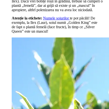
Ilex). Dacă vrei bobițe roșii în grădină, trebuie să cumperi o
plantă „femelă”, dar ai grijă să existe și un „mascul” în
apropiere, altfel polenizarea nu va avea loc niciodată.
Atenție la etichete:
Numele soiurilor
te pot păcăli! De
exemplu, la Ilex (Laur), soiul numit „Golden King” este
de fapt o plantă femelă (face fructe), în timp ce „Silver
Queen” este un mascul!