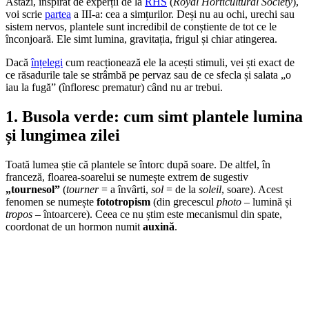
Astăzi, inspirat de experții de la
RHS
(
Royal Horticultural Society
),
voi scrie
partea
a III-a: cea a simțurilor. Deși nu au ochi, urechi sau
sistem nervos, plantele sunt incredibil de conștiente de tot ce le
înconjoară. Ele simt lumina, gravitația, frigul și chiar atingerea.
Dacă
înțelegi
cum reacționează ele la acești stimuli, vei ști exact de
ce răsadurile tale se strâmbă pe pervaz sau de ce sfecla și salata „o
iau la fugă” (înfloresc prematur) când nu ar trebui.
1. Busola verde: cum simt plantele lumina
și lungimea zilei
Toată lumea știe că plantele se întorc după soare. De altfel, în
franceză, floarea-soarelui se numește extrem de sugestiv
„tournesol”
(
tourner
= a învârti,
sol
= de la
soleil
, soare). Acest
fenomen se numește
fototropism
(din grecescul
photo
– lumină și
tropos
– întoarcere). Ceea ce nu știm este mecanismul din spate,
coordonat de un hormon numit
auxină
.