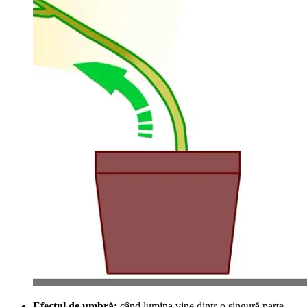
Efectul de umbră:
când lumina vine dintr-o singură parte