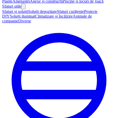
Plante
Amenajări
Anexe și construcții
Piscine și locuri de joacă
Sfaturi utile
Sfaturi și soluții
Soluții depozitare
Sfaturi curățenie
Proiecte
DIY
Soluții iluminat
Climatizare și încălzire
Animale de
companie
Diverse