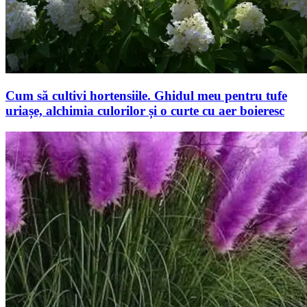
Cum să cultivi hortensiile. Ghidul meu pentru tufe
uriașe, alchimia culorilor și o curte cu aer boieresc