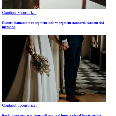
Conținut Sponsorizat
Discuri diamantate cu segment înalt vs segment standard: când merită
investiția
Conținut Sponsorizat
Rochii care spun o poveste: stil, grație și impact vizual în garderoba