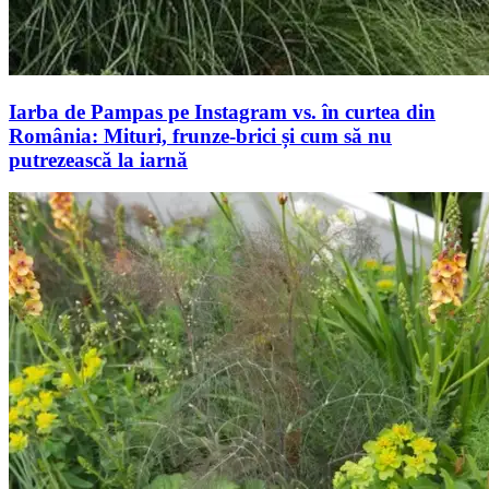
Iarba de Pampas pe Instagram vs. în curtea din
România: Mituri, frunze-brici și cum să nu
putrezească la iarnă