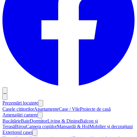
Prezentări locuințe
Casele cititorilor
Apartamente
Case / Vile
Proiecte de casă
Amenajări camere
Bucătărie
Baie
Dormitor
Living & Dining
Balcon și
Terasă
Birou
Camera copiilor
Mansardă & Hol
Mobilier și decorațiuni
Exteriorul casei