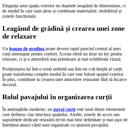
Eleganța unui spațiu exterior nu depinde neapărat de dimensiune, ci
de modul în care sunt alese și combinate materialele, mobilierul și
zonele funcționale.
Leagănul de grădină și crearea unei zone
de relaxare
Un
leagan de gradina
poate deveni rapid punctul central al unei
curți amenajate pentru confort. Acesta oferă nu doar un loc pentru
relaxare, ci și o atmosferă mai primitoare și mai echilibrată vizual.
Poziționarea lui într-o zonă umbrită sau într-un colț liniștit al curții
poate transforma complet modul în care este folosit spațiul exterior.
În plus, contribuie la crearea unei atmosfere relaxante fără să încarce
decorul.
Rolul pavajului în organizarea curții
În amenajările moderne, un
pavaj curte
este unul dintre elementele
care definesc clar structura spațiului. Aleiile, zonele de acces sau
suprafețele dedicate relaxării devin mai bine delimitate și mai ușor de
întreținut atunci când sunt organizate cu ajutorul pavajului.