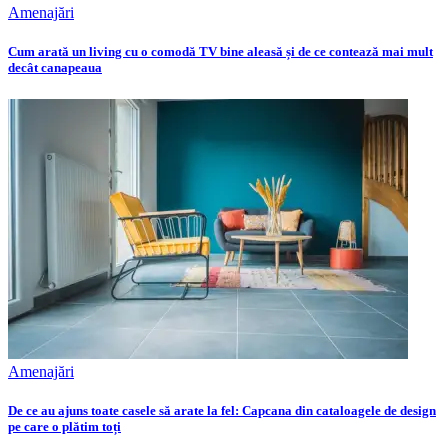
Amenajări
Cum arată un living cu o comodă TV bine aleasă și de ce contează mai mult
decât canapeaua
Amenajări
De ce au ajuns toate casele să arate la fel: Capcana din cataloagele de design
pe care o plătim toți