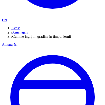
EN
Acasă
/
Amenajări
/
Cum ne ingrijim gradina in timpul iernii
Amenajări