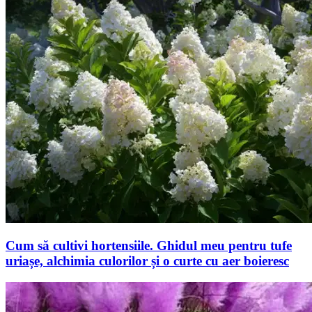
Cum să cultivi hortensiile. Ghidul meu pentru tufe
uriașe, alchimia culorilor și o curte cu aer boieresc