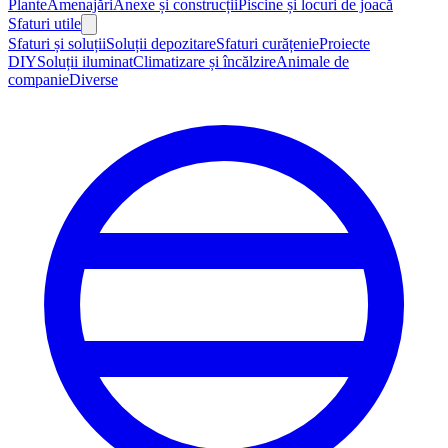
Plante
Amenajări
Anexe și construcții
Piscine și locuri de joacă
Sfaturi utile
Sfaturi și soluții
Soluții depozitare
Sfaturi curățenie
Proiecte
DIY
Soluții iluminat
Climatizare și încălzire
Animale de
companie
Diverse