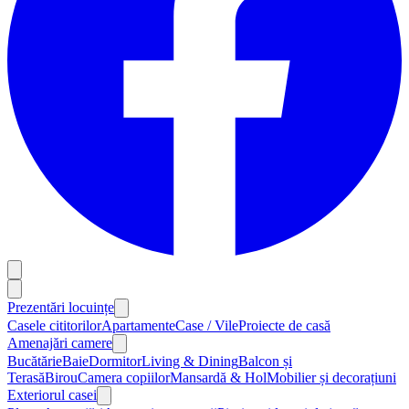
Prezentări locuințe
Casele cititorilor
Apartamente
Case / Vile
Proiecte de casă
Amenajări camere
Bucătărie
Baie
Dormitor
Living & Dining
Balcon și
Terasă
Birou
Camera copiilor
Mansardă & Hol
Mobilier și decorațiuni
Exteriorul casei