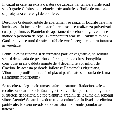
In cazul in care nu exista o patura de zapada, iar temperaturile scad
sub 0 grade Celsius, panselutele, micsandrele si florile de nu-ma-uita
se protejeaza cu crengi de conifere.
Deschide GaleriaPlantele de apartament se asaza in locurile cele mai
luminoase. In incaperile cu aerul prea uscat se realizeaza pulverizari
cu apa pe frunze. Plantelor de apartament si celor din ghivele li se
induce o perioada de repaus (temperaturi scazute, umiditate mica).
Gardurile vii se tund drastic, astfel ele vor fi pregatite pentru intrarea
in vegetatie.
Pentru a evita ruperea si deformarea partilor vegetative, se scutura
stratul de zapada de pe arbusti. Crengutele de cires, Forsythia si de
corn puse in ala calduta inainte de 4 decembrie vor inflori de
Craciun. In aceasta perioada infloresc Hamamelis virginiana,
Viburnum prunifolium cu flori placut parfumate si iasomia de iarna
(Iasminum nudiflorum).
Se recolteaza legumele ramase afara in straturi. Radacinoasele se
recolteaza doar in zilele fara inghet. Se verifica permanent legumele
si fructele depozitate. Se fac planurile gradinii de legume din sezonul
viitor. Atentie! Se are in vedere rotatia culturilor. In livada se elimina
partile afectate sau invadate de daunatori, iar ranile pomilor se
trateaza.