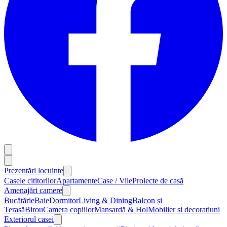
Prezentări locuințe
Casele cititorilor
Apartamente
Case / Vile
Proiecte de casă
Amenajări camere
Bucătărie
Baie
Dormitor
Living & Dining
Balcon și
Terasă
Birou
Camera copiilor
Mansardă & Hol
Mobilier și decorațiuni
Exteriorul casei