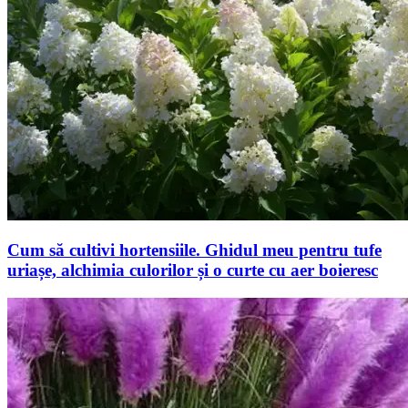
Cum să cultivi hortensiile. Ghidul meu pentru tufe
uriașe, alchimia culorilor și o curte cu aer boieresc