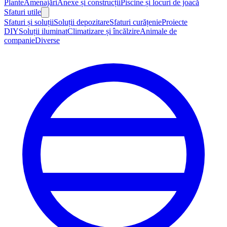
Plante
Amenajări
Anexe și construcții
Piscine și locuri de joacă
Sfaturi utile
Sfaturi și soluții
Soluții depozitare
Sfaturi curățenie
Proiecte
DIY
Soluții iluminat
Climatizare și încălzire
Animale de
companie
Diverse