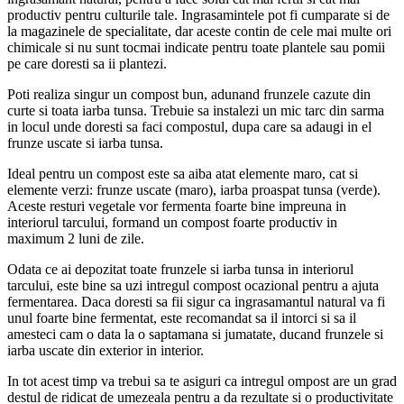
productiv pentru culturile tale. Ingrasamintele pot fi cumparate si de
la magazinele de specialitate, dar aceste contin de cele mai multe ori
chimicale si nu sunt tocmai indicate pentru toate plantele sau pomii
pe care doresti sa ii plantezi.
Poti realiza singur un compost bun, adunand frunzele cazute din
curte si toata iarba tunsa. Trebuie sa instalezi un mic tarc din sarma
in locul unde doresti sa faci compostul, dupa care sa adaugi in el
frunze uscate si iarba tunsa.
Ideal pentru un compost este sa aiba atat elemente maro, cat si
elemente verzi: frunze uscate (maro), iarba proaspat tunsa (verde).
Aceste resturi vegetale vor fermenta foarte bine impreuna in
interiorul tarcului, formand un compost foarte productiv in
maximum 2 luni de zile.
Odata ce ai depozitat toate frunzele si iarba tunsa in interiorul
tarcului, este bine sa uzi intregul compost ocazional pentru a ajuta
fermentarea. Daca doresti sa fii sigur ca ingrasamantul natural va fi
unul foarte bine fermentat, este recomandat sa il intorci si sa il
amesteci cam o data la o saptamana si jumatate, ducand frunzele si
iarba uscate din exterior in interior.
In tot acest timp va trebui sa te asiguri ca intregul ompost are un grad
destul de ridicat de umezeala pentru a da rezultate si o productivitate