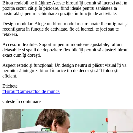
Birou reglabil pe înălțime: Aceste birouri îți permit să lucrezi atât în
poziția șezut, cât și în picioare, fiind ideale pentru sănătatea ta
posturală și pentru schimbarea poziției în funcție de activitate.
Design modular: Alege un birou modular care poate fi configurat și
reconfigurat în funcție de activitate, fie că lucrezi, te joci sau te
relaxezi.
Accesorii flexibile: Suporturi pentru monitoare ajustabile, rafturi
detașabile și spații de depozitare flexibile îți permit să ajustezi biroul
exact cum îți dorești.
Aspect estetic și funcțional: Un design neutru și plăcut vizual îți va
permite să integrezi biroul în orice tip de decor și să îl folosești
eficient.
Etichete
#
Birou
#
Cameră
#
loc de munca
Citește în continuare