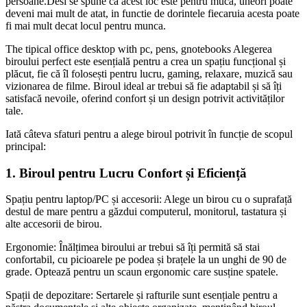
persoane.Desi se spune ca acest loc este pentru muca, uneori poate
deveni mai mult de atat, in functie de dorintele fiecaruia acesta poate
fi mai mult decat locul pentru munca.
The tipical office desktop with pc, pens, gnotebooks Alegerea
biroului perfect este esențială pentru a crea un spațiu funcțional și
plăcut, fie că îl folosești pentru lucru, gaming, relaxare, muzică sau
vizionarea de filme. Biroul ideal ar trebui să fie adaptabil și să îți
satisfacă nevoile, oferind confort și un design potrivit activităților
tale.
Iată câteva sfaturi pentru a alege biroul potrivit în funcție de scopul
principal:
1. Biroul pentru Lucru Confort și Eficiență
Spațiu pentru laptop/PC și accesorii: Alege un birou cu o suprafață
destul de mare pentru a găzdui computerul, monitorul, tastatura și
alte accesorii de birou.
Ergonomie: Înălțimea biroului ar trebui să îți permită să stai
confortabil, cu picioarele pe podea și brațele la un unghi de 90 de
grade. Optează pentru un scaun ergonomic care susține spatele.
Spații de depozitare: Sertarele și rafturile sunt esențiale pentru a