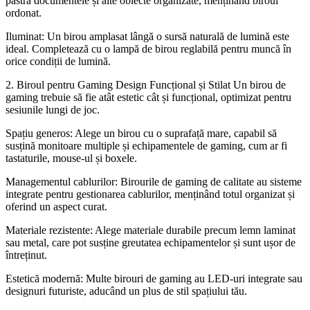
păstra documentele și alte obiecte organizate, menținând biroul
ordonat.
Iluminat: Un birou amplasat lângă o sursă naturală de lumină este
ideal. Completează cu o lampă de birou reglabilă pentru muncă în
orice condiții de lumină.
2. Biroul pentru Gaming Design Funcțional și Stilat Un birou de
gaming trebuie să fie atât estetic cât și funcțional, optimizat pentru
sesiunile lungi de joc.
Spațiu generos: Alege un birou cu o suprafață mare, capabil să
susțină monitoare multiple și echipamentele de gaming, cum ar fi
tastaturile, mouse-ul și boxele.
Managementul cablurilor: Birourile de gaming de calitate au sisteme
integrate pentru gestionarea cablurilor, menținând totul organizat și
oferind un aspect curat.
Materiale rezistente: Alege materiale durabile precum lemn laminat
sau metal, care pot susține greutatea echipamentelor și sunt ușor de
întreținut.
Estetică modernă: Multe birouri de gaming au LED-uri integrate sau
designuri futuriste, aducând un plus de stil spațiului tău.