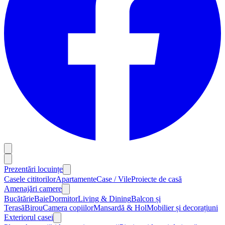
Prezentări locuințe
Casele cititorilor
Apartamente
Case / Vile
Proiecte de casă
Amenajări camere
Bucătărie
Baie
Dormitor
Living & Dining
Balcon și
Terasă
Birou
Camera copiilor
Mansardă & Hol
Mobilier și decorațiuni
Exteriorul casei