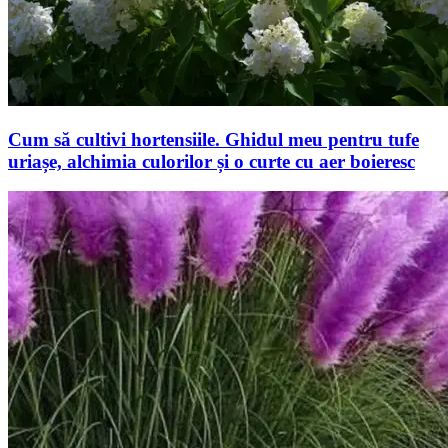
Cum să cultivi hortensiile. Ghidul meu pentru tufe
uriașe, alchimia culorilor și o curte cu aer boieresc