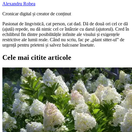
Alexandru Robea
Cronicar digital și creator de conținut
Pasionat de lingvistică, cat person, cat dad. Dă de două ori cel ce dă
(ajută) repede, nu dă nimic cel ce întârzie cu darul (ajutorul). Cred în
echilibrul fin dintre posibilitățile infinite ale visului și exigențele
restrictive ale lumii reale. Când nu scriu, fac pe „plant sitter-ul” de
urgență pentru prieteni și salvez balcoane însetate.
Cele mai citite articole