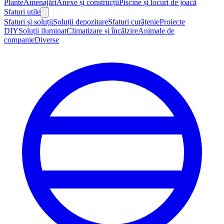
Plante
Amenajări
Anexe și construcții
Piscine și locuri de joacă
Sfaturi utile
Sfaturi și soluții
Soluții depozitare
Sfaturi curățenie
Proiecte
DIY
Soluții iluminat
Climatizare și încălzire
Animale de
companie
Diverse