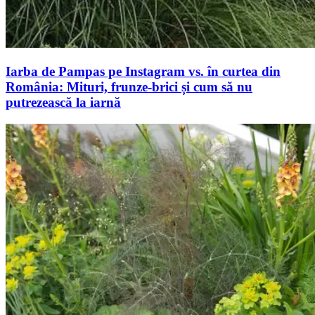
Iarba de Pampas pe Instagram vs. în curtea din
România: Mituri, frunze-brici și cum să nu
putrezească la iarnă