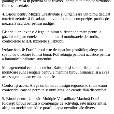
gaming care să îți permită să te relaxezi complet în timp ce vizionezi
filme sau seriale.
4. Biroul pentru Muzică Creativitate și Organizare Un birou dedicat
muzicii trebuie să fie adaptat nevoilor tale de compoziție, producție
muzicală sau doar pentru audiție.
Blat de lucru extins: Alege un birou suficient de mare pentru a
găzdui echipamentele audio, cum ar fi monitoarele de studio,
controlerele MIDI, mixerele și laptopul.
Izolare fonică: Dacă biroul este destinat înregistrărilor, alege un
spațiu cu o izolare fonică bună. Poți adăuga panouri acustice pentru
a îmbunătăți calitatea sunetului.
Managementul echipamentelor: Rafturile și standurile pentru
monitoare sunt esențiale pentru a menține biroul organizat și a avea
acces ușor la toate echipamentele.
Confort și acces: Alege un birou cu design ergonomic și un scaun
confortabil care să permită sesiuni lungi de creație fără disconfort.
5. Biroul pentru Utilizări Multiple Versatilitate Maximă Dacă
folosești biroul pentru o combinație de activități, este important să
alegi un model care să se poată adapta nevoilor tale diverse.