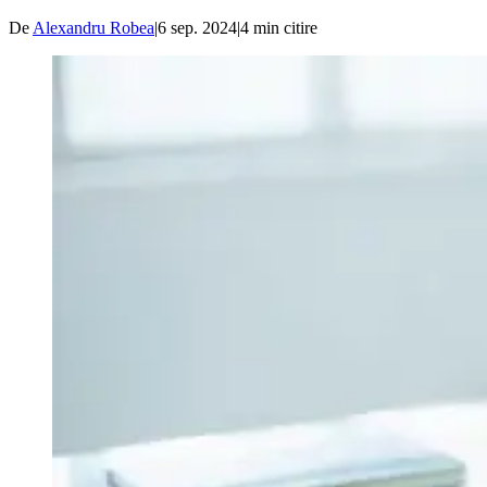
De
Alexandru Robea
|
6 sep. 2024
|
4
min citire