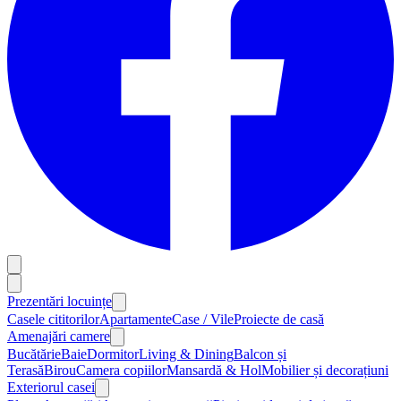
Prezentări locuințe
Casele cititorilor
Apartamente
Case / Vile
Proiecte de casă
Amenajări camere
Bucătărie
Baie
Dormitor
Living & Dining
Balcon și
Terasă
Birou
Camera copiilor
Mansardă & Hol
Mobilier și decorațiuni
Exteriorul casei