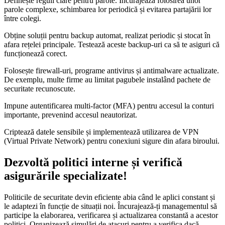
Definește reguli clare pentru parole. Încurajează folosirea unor
parole complexe, schimbarea lor periodică și evitarea partajării lor
între colegi.
Obține soluții pentru backup automat, realizat periodic și stocat în
afara rețelei principale. Testează aceste backup-uri ca să te asiguri că
funcționează corect.
Folosește firewall-uri, programe antivirus și antimalware actualizate.
De exemplu, multe firme au limitat pagubele instalând pachete de
securitate recunoscute.
Impune autentificarea multi-factor (MFA) pentru accesul la conturi
importante, prevenind accesul neautorizat.
Criptează datele sensibile și implementează utilizarea de VPN
(Virtual Private Network) pentru conexiuni sigure din afara biroului.
Dezvoltă politici interne și verifică
asigurările specializate!
Politicile de securitate devin eficiente abia când le aplici constant și
le adaptezi în funcție de situații noi. Încurajează-ți managementul să
participe la elaborarea, verificarea și actualizarea constantă a acestor
politici. Organizează simulări de atacuri pentru a verifica dacă