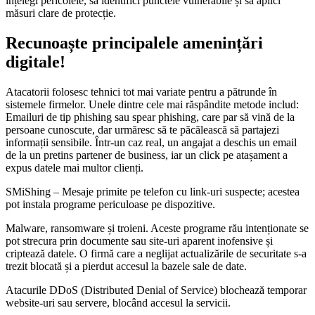
înțelegi pericolele, să identifici punctele vulnerabile și să aplici
măsuri clare de protecție.
Recunoaște principalele amenințări
digitale!
Atacatorii folosesc tehnici tot mai variate pentru a pătrunde în
sistemele firmelor. Unele dintre cele mai răspândite metode includ:
Emailuri de tip phishing sau spear phishing, care par să vină de la
persoane cunoscute, dar urmăresc să te păcălească să partajezi
informații sensibile. Într-un caz real, un angajat a deschis un email
de la un pretins partener de business, iar un click pe atașament a
expus datele mai multor clienți.
SMiShing – Mesaje primite pe telefon cu link-uri suspecte; acestea
pot instala programe periculoase pe dispozitive.
Malware, ransomware și troieni. Aceste programe rău intenționate se
pot strecura prin documente sau site-uri aparent inofensive și
criptează datele. O firmă care a neglijat actualizările de securitate s-a
trezit blocată și a pierdut accesul la bazele sale de date.
Atacurile DDoS (Distributed Denial of Service) blochează temporar
website-uri sau servere, blocând accesul la servicii.