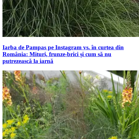
Iarba de Pampas pe Instagram vs. în curtea din
România: Mituri, frunze-brici și cum să nu
putrezească la iarnă