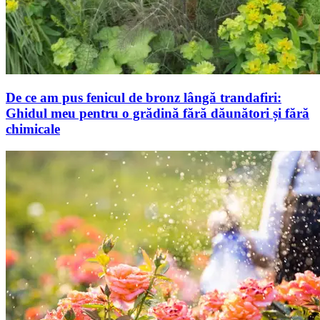
De ce am pus fenicul de bronz lângă trandafiri:
Ghidul meu pentru o grădină fără dăunători și fără
chimicale