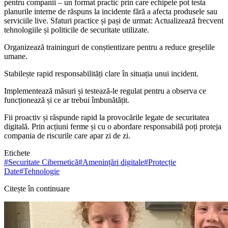
pentru companii – un format practic prin care echipele pot testa
planurile interne de răspuns la incidente fără a afecta produsele sau
serviciile live. Sfaturi practice și pași de urmat: Actualizează frecvent
tehnologiile și politicile de securitate utilizate.
Organizează traininguri de conștientizare pentru a reduce greșelile
umane.
Stabilește rapid responsabilități clare în situația unui incident.
Implementează măsuri și testează-le regulat pentru a observa ce
funcționează și ce ar trebui îmbunătățit.
Fii proactiv și răspunde rapid la provocările legate de securitatea
digitală. Prin acțiuni ferme și cu o abordare responsabilă poți proteja
compania de riscurile care apar zi de zi.
Etichete
#
Securitate Cibernetică
#
Amenințări digitale
#
Protecție
Date
#
Tehnologie
Citește în continuare