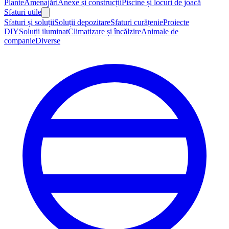
Plante
Amenajări
Anexe și construcții
Piscine și locuri de joacă
Sfaturi utile
Sfaturi și soluții
Soluții depozitare
Sfaturi curățenie
Proiecte
DIY
Soluții iluminat
Climatizare și încălzire
Animale de
companie
Diverse