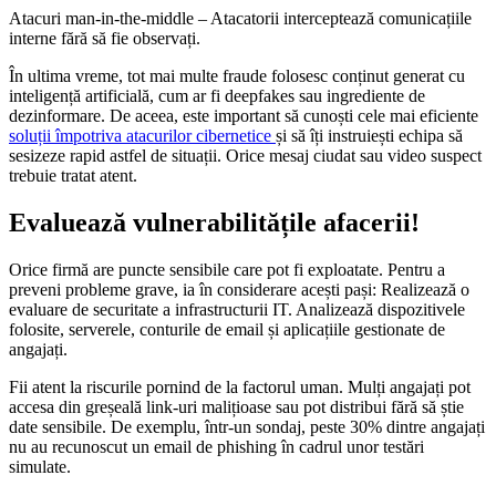
Atacuri man-in-the-middle – Atacatorii interceptează comunicațiile
interne fără să fie observați.
În ultima vreme, tot mai multe fraude folosesc conținut generat cu
inteligență artificială, cum ar fi deepfakes sau ingrediente de
dezinformare. De aceea, este important să cunoști cele mai eficiente
soluții împotriva atacurilor cibernetice
și să îți instruiești echipa să
sesizeze rapid astfel de situații. Orice mesaj ciudat sau video suspect
trebuie tratat atent.
Evaluează vulnerabilitățile afacerii!
Orice firmă are puncte sensibile care pot fi exploatate. Pentru a
preveni probleme grave, ia în considerare acești pași: Realizează o
evaluare de securitate a infrastructurii IT. Analizează dispozitivele
folosite, serverele, conturile de email și aplicațiile gestionate de
angajați.
Fii atent la riscurile pornind de la factorul uman. Mulți angajați pot
accesa din greșeală link-uri malițioase sau pot distribui fără să știe
date sensibile. De exemplu, într-un sondaj, peste 30% dintre angajați
nu au recunoscut un email de phishing în cadrul unor testări
simulate.