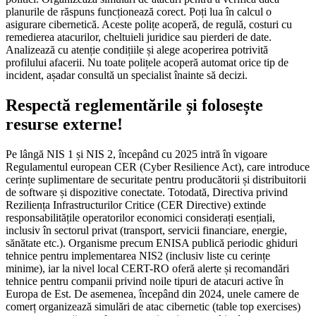
planurile de răspuns funcționează corect. Poți lua în calcul o
asigurare cibernetică. Aceste polițe acoperă, de regulă, costuri cu
remedierea atacurilor, cheltuieli juridice sau pierderi de date.
Analizează cu atenție condițiile și alege acoperirea potrivită
profilului afacerii. Nu toate polițele acoperă automat orice tip de
incident, așadar consultă un specialist înainte să decizi.
Respectă reglementările și folosește
resurse externe!
Pe lângă NIS 1 și NIS 2, începând cu 2025 intră în vigoare
Regulamentul european CER (Cyber Resilience Act), care introduce
cerințe suplimentare de securitate pentru producătorii și distribuitorii
de software și dispozitive conectate. Totodată, Directiva privind
Reziliența Infrastructurilor Critice (CER Directive) extinde
responsabilitățile operatorilor economici considerați esențiali,
inclusiv în sectorul privat (transport, servicii financiare, energie,
sănătate etc.). Organisme precum ENISA publică periodic ghiduri
tehnice pentru implementarea NIS2 (inclusiv liste cu cerințe
minime), iar la nivel local CERT-RO oferă alerte și recomandări
tehnice pentru companii privind noile tipuri de atacuri active în
Europa de Est. De asemenea, începând din 2024, unele camere de
comerț organizează simulări de atac cibernetic (table top exercises)