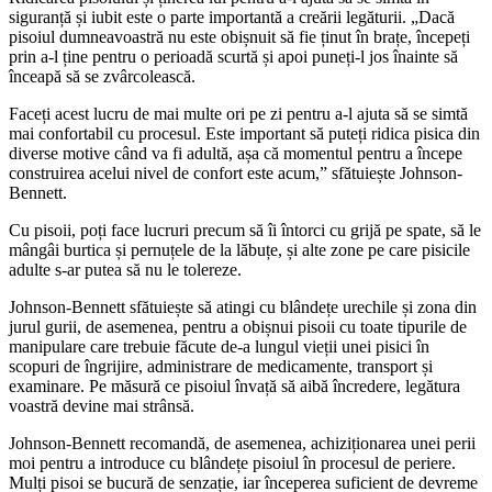
siguranță și iubit este o parte importantă a creării legăturii. „Dacă
pisoiul dumneavoastră nu este obișnuit să fie ținut în brațe, începeți
prin a-l ține pentru o perioadă scurtă și apoi puneți-l jos înainte să
înceapă să se zvârcolească.
Faceți acest lucru de mai multe ori pe zi pentru a-l ajuta să se simtă
mai confortabil cu procesul. Este important să puteți ridica pisica din
diverse motive când va fi adultă, așa că momentul pentru a începe
construirea acelui nivel de confort este acum,” sfătuiește Johnson-
Bennett.
Cu pisoii, poți face lucruri precum să îi întorci cu grijă pe spate, să le
mângâi burtica și pernuțele de la lăbuțe, și alte zone pe care pisicile
adulte s-ar putea să nu le tolereze.
Johnson-Bennett sfătuiește să atingi cu blândețe urechile și zona din
jurul gurii, de asemenea, pentru a obișnui pisoii cu toate tipurile de
manipulare care trebuie făcute de-a lungul vieții unei pisici în
scopuri de îngrijire, administrare de medicamente, transport și
examinare. Pe măsură ce pisoiul învață să aibă încredere, legătura
voastră devine mai strânsă.
Johnson-Bennett recomandă, de asemenea, achiziționarea unei perii
moi pentru a introduce cu blândețe pisoiul în procesul de periere.
Mulți pisoi se bucură de senzație, iar începerea suficient de devreme