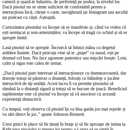
cameră și așază-te înăuntru, de preferință pe podea, la nivelul lor.
Dacă pisoiul nu se simte suficient de confortabil pentru a
interacționa încă, citește o carte, navighează pe Instagram sau ascultă
un podcast cu căști. Așteaptă.
Curiozitatea pisoiului va începe să se manifeste și, când va vedea că
ești nemișcat și non-amenințător, va începe să tragă cu ochiul și să se
apropie timid.
Lasă pisoiul să se apropie. Încearcă să întinzi mâna cu degetul
arătător înainte. Dacă pisicuța vine să te „pupe” cu nasul, ești pe
drumul cel bun. Nu face zgomote puternice sau mișcări bruște. Lent,
calm și sigur este calea de urmat.
„Dacă pisoiul pare interesat să interacționeze cu dumneavoastră, dar
dorește totuși să păstreze o distanță, folosiți cu blândețe o jucărie
interactivă de tip undiță. Acest lucru îi va permite pisoiului să
rămână la o distanță sigură și totuși să se bucure de joacă. Beneficiul
suplimentar este că pisoiul va începe să vă asocieze cu această
experiență distractivă.
Cu timpul, veți observa că pisoiul își va lăsa garda jos mai repede și
va sări direct în joc,” spune Johnson-Bennett.
Unor pisici le place să fie ținuți în brațe și să fie aproape de inima ta.
Ridicarea pisoiului și ținerea lui pentru a-l ajuta să se simtă în