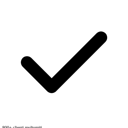
800+ clienți mulțumiți