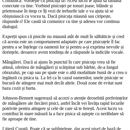
Comunică. Vorbește cu pisicuța ta! Acest lucru le ajută să rămână
conectate cu tine. Vorbind pisicuței pe tonuri joase, blânde și
prietenoase în timp ce îți vezi de treburile tale o va ajuta să se
obișnuiască cu vocea ta. Dacă pisicuța miaună sau ciripește,
răspunde-i! Ele caută să comunice cu tine și adesea vor continua
dialogul.
Experții spun că pisicile nu miaună atât de mult în sălbăticie și cred
că acesta este un comportament adaptativ pe care pisicuțele îl fac
pentru a se înțelege cu oamenii lor și pentru a-și exprima nevoile și
dorințele, deoarece avem tendința de a răspunde la indiciile vocale.
Mângâieri. Dacă ai ajuns în punctul în care pisicuța vrea să fie
atinsă, oferirea de mângâieri și scărpinat sub bărbie, de-a lungul
obrazului, pe cap sau pe spate este o altă modalitate bună de a crea o
legătură cu pisica ta. La fel ca în cazul oamenilor, unele pisicuțe se
bucură de atingere mai mult decât altele. Două zone de evitat sunt
baza cozii și burta.
Johnson-Bennett sugerează să acorzi o atenție deosebită preferințelor
de mângâiere ale fiecărei pisici, astfel încât vei învăța rapid locurile
potrivite pentru atingere și cele de care să te ferești. Acest lucru va
contribui în mare măsură la a face pisica să aștepte cu nerăbdare să
fie aproape de tine.
Litieră Curată. Poate că se subînțelege, dar acest nivel de bază de