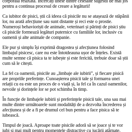
corporală relaxată. Încercați unele dintre celelalte sugestii de mai jos
pentru a continua procesul de creare a legăturii!
Ca iubitor de pisici, știi că ideea că pisicile nu se atașează de stăpânii
lor, nu arată afecțiune sau sunt distante și reci este o prostie.
Numeroși behavioriști de animale, veterinari și părinți de pisici știu
că pisicile formează legături puternice cu familiile lor, inclusiv cu
oamenii și alte animale de companie.
Ele pur și simplu își exprimă dragostea și afecțiunea folosind
limbajul pisicesc, care nu este întotdeauna ușor de înțeles. Există
multe semne că pisica ta te iubește și este fericită, trebuie doar să știi
cum să le citești.
La fel ca oamenii, pisicile au „limbaje ale iubirii”, și fiecare pisică
are propriile preferințe. Cunoașterea pisicii tale și formarea unei
relații cu ea este un proces de o viață și, la fel ca în cazul oamenilor,
nevoile și dorințele lor se pot schimba în timp.
În funcție de limbajele iubirii și preferințele pisicii tale, una sau mai
multe dintre următoarele sunt modalități de a dezvolta încrederea și
afecțiunea și de a fi pe drumul cel bun pentru a face pisica să te
iubească.
Timpul de joacă. Aproape toate pisicile adoră să se joace și te vor
iubi și mai mult pentru momentele distractive cu jucării atârnate,