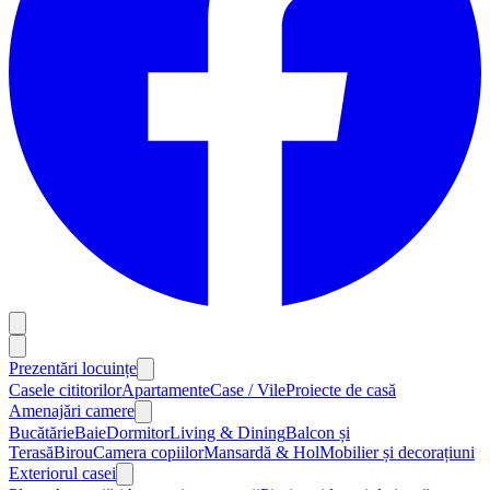
Prezentări locuințe
Casele cititorilor
Apartamente
Case / Vile
Proiecte de casă
Amenajări camere
Bucătărie
Baie
Dormitor
Living & Dining
Balcon și
Terasă
Birou
Camera copiilor
Mansardă & Hol
Mobilier și decorațiuni
Exteriorul casei