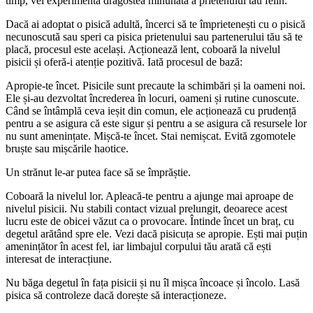
timp, vei experimenta dragostea minunată a prietenului tău felin.
Dacă ai adoptat o pisică adultă, încerci să te împrietenești cu o pisică
necunoscută sau speri ca pisica prietenului sau partenerului tău să te
placă, procesul este același. Acționează lent, coboară la nivelul
pisicii și oferă-i atenție pozitivă. Iată procesul de bază:
Apropie-te încet. Pisicile sunt precaute la schimbări și la oameni noi.
Ele și-au dezvoltat încrederea în locuri, oameni și rutine cunoscute.
Când se întâmplă ceva ieșit din comun, ele acționează cu prudență
pentru a se asigura că este sigur și pentru a se asigura că resursele lor
nu sunt amenințate. Mișcă-te încet. Stai nemișcat. Evită zgomotele
bruște sau mișcările haotice.
Un strănut le-ar putea face să se împrăștie.
Coboară la nivelul lor. Apleacă-te pentru a ajunge mai aproape de
nivelul pisicii. Nu stabili contact vizual prelungit, deoarece acest
lucru este de obicei văzut ca o provocare. Întinde încet un braț, cu
degetul arătând spre ele. Vezi dacă pisicuța se apropie. Ești mai puțin
amenințător în acest fel, iar limbajul corpului tău arată că ești
interesat de interacțiune.
Nu băga degetul în fața pisicii și nu îl mișca încoace și încolo. Lasă
pisica să controleze dacă dorește să interacționeze.