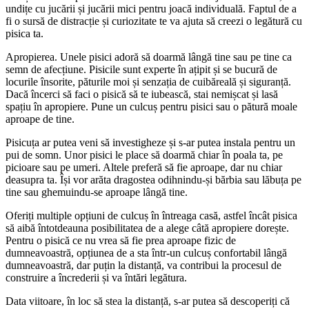
undițe cu jucării și jucării mici pentru joacă individuală. Faptul de a
fi o sursă de distracție și curiozitate te va ajuta să creezi o legătură cu
pisica ta.
Apropierea. Unele pisici adoră să doarmă lângă tine sau pe tine ca
semn de afecțiune. Pisicile sunt experte în ațipit și se bucură de
locurile însorite, păturile moi și senzația de cuibăreală și siguranță.
Dacă încerci să faci o pisică să te iubească, stai nemișcat și lasă
spațiu în apropiere. Pune un culcuș pentru pisici sau o pătură moale
aproape de tine.
Pisicuța ar putea veni să investigheze și s-ar putea instala pentru un
pui de somn. Unor pisici le place să doarmă chiar în poala ta, pe
picioare sau pe umeri. Altele preferă să fie aproape, dar nu chiar
deasupra ta. Își vor arăta dragostea odihnindu-și bărbia sau lăbuța pe
tine sau ghemuindu-se aproape lângă tine.
Oferiți multiple opțiuni de culcuș în întreaga casă, astfel încât pisica
să aibă întotdeauna posibilitatea de a alege câtă apropiere dorește.
Pentru o pisică ce nu vrea să fie prea aproape fizic de
dumneavoastră, opțiunea de a sta într-un culcuș confortabil lângă
dumneavoastră, dar puțin la distanță, va contribui la procesul de
construire a încrederii și va întări legătura.
Data viitoare, în loc să stea la distanță, s-ar putea să descoperiți că