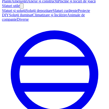
Plante
Amenajări
Anexe și construcții
Piscine și locuri de joacă
Sfaturi utile
Sfaturi și soluții
Soluții depozitare
Sfaturi curățenie
Proiecte
DIY
Soluții iluminat
Climatizare și încălzire
Animale de
companie
Diverse