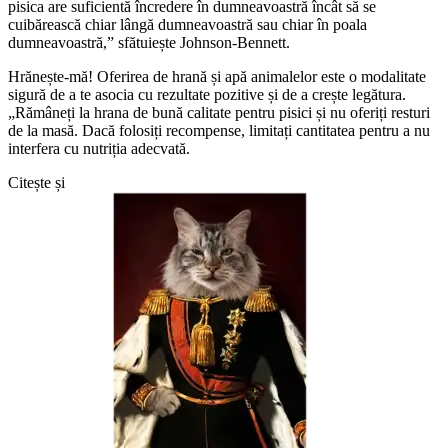
pisica are suficientă încredere în dumneavoastră încât să se
cuibărească chiar lângă dumneavoastră sau chiar în poala
dumneavoastră,” sfătuiește Johnson-Bennett.
Hrănește-mă! Oferirea de hrană și apă animalelor este o modalitate
sigură de a te asocia cu rezultate pozitive și de a crește legătura.
„Rămâneți la hrana de bună calitate pentru pisici și nu oferiți resturi
de la masă. Dacă folosiți recompense, limitați cantitatea pentru a nu
interfera cu nutriția adecvată.
Citește și