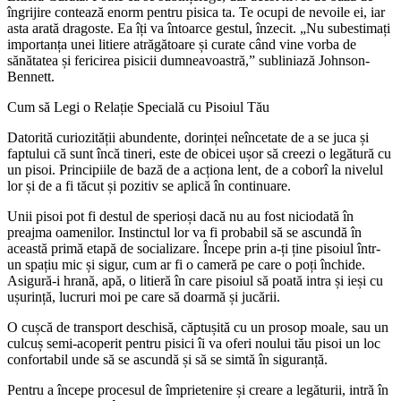
îngrijire contează enorm pentru pisica ta. Te ocupi de nevoile ei, iar
asta arată dragoste. Ea îți va întoarce gestul, înzecit. „Nu subestimați
importanța unei litiere atrăgătoare și curate când vine vorba de
sănătatea și fericirea pisicii dumneavoastră,” subliniază Johnson-
Bennett.
Cum să Legi o Relație Specială cu Pisoiul Tău
Datorită curiozității abundente, dorinței neîncetate de a se juca și
faptului că sunt încă tineri, este de obicei ușor să creezi o legătură cu
un pisoi. Principiile de bază de a acționa lent, de a coborî la nivelul
lor și de a fi tăcut și pozitiv se aplică în continuare.
Unii pisoi pot fi destul de sperioși dacă nu au fost niciodată în
preajma oamenilor. Instinctul lor va fi probabil să se ascundă în
această primă etapă de socializare. Începe prin a-ți ține pisoiul într-
un spațiu mic și sigur, cum ar fi o cameră pe care o poți închide.
Asigură-i hrană, apă, o litieră în care pisoiul să poată intra și ieși cu
ușurință, lucruri moi pe care să doarmă și jucării.
O cușcă de transport deschisă, căptușită cu un prosop moale, sau un
culcuș semi-acoperit pentru pisici îi va oferi noului tău pisoi un loc
confortabil unde să se ascundă și să se simtă în siguranță.
Pentru a începe procesul de împrietenire și creare a legăturii, intră în