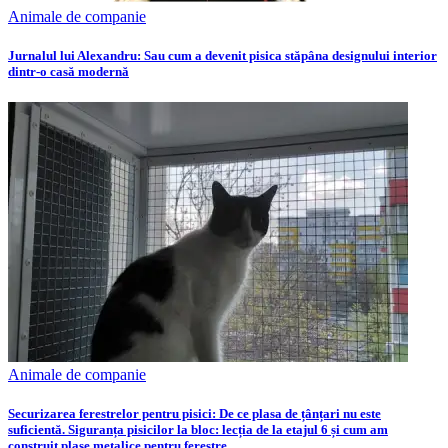
Animale de companie
Jurnalul lui Alexandru: Sau cum a devenit pisica stăpâna designului interior
dintr-o casă modernă
Animale de companie
Securizarea ferestrelor pentru pisici: De ce plasa de țânțari nu este
suficientă. Siguranța pisicilor la bloc: lecția de la etajul 6 și cum am
construit plase metalice pentru ferestre