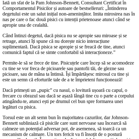
Iată un sfat de la Pam Johnson-Bennett, Consultant Certificat în
Comportamentul Pisicilor și autoare de bestselleruri: „Întinderea
degetului este un salut inițial non-amenințător. Imita mirosirea nas în
nas pe care o fac două pisici cu intenții prietenoase atunci când se
apropie una de cealaltă.
Când întinzi degetul, dacă pisica nu se apropie sau miroase și se
retrage, atunci îți spune că nu dorește nicio interacțiune
suplimentară. Dacă pisica se apropie și se freacă de tine, atunci
comunică faptul că se simte confortabil să interacționeze.”
Permite-le să se frece de tine. Pisicuțele care încep să se acomodeze
cu tine se vor freca de picioarele sau pantofii tăi, de glezne sau
picioare, sau de mâna ta întinsă. Își împărtășesc mirosul cu tine și
este un semn că eforturile tale de a te împrieteni funcționează!
Dacă primești un „pupic” cu nasul, o lovitură ușoară cu capul, o
frecare cu obrazul sau dacă se așază lângă tine cu o parte a corpului
atingându-te, atunci ești pe drumul cel bun spre formarea unei
legături cu pisica.
Torsul este un alt semn bun în majoritatea cazurilor, dar Johnson-
Bennett subliniază că pisicile care sunt nervoase sau încearcă să
calmeze un potențial adversar pot, de asemenea, să toarcă ca un
mecanism de calmare. Un tors fericit va fi însoțit de o postură