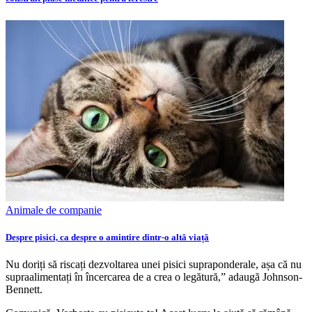
Animale de companie
Despre pisici, ca despre o amintire dintr-o altă viață
Nu doriți să riscați dezvoltarea unei pisici supraponderale, așa că nu
supraalimentați în încercarea de a crea o legătură,” adaugă Johnson-
Bennett.