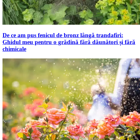
De ce am pus fenicul de bronz lângă trandafiri:
Ghidul meu pentru o grădină fără dăunători și fără
chimicale