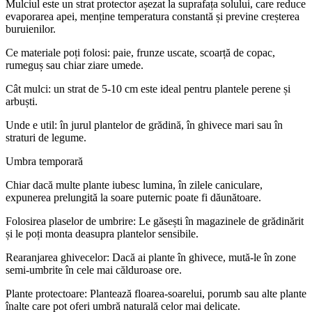
Mulciul este un strat protector așezat la suprafața solului, care reduce
evaporarea apei, menține temperatura constantă și previne creșterea
buruienilor.
Ce materiale poți folosi: paie, frunze uscate, scoarță de copac,
rumeguș sau chiar ziare umede.
Cât mulci: un strat de 5-10 cm este ideal pentru plantele perene și
arbuști.
Unde e util: în jurul plantelor de grădină, în ghivece mari sau în
straturi de legume.
Umbra temporară
Chiar dacă multe plante iubesc lumina, în zilele caniculare,
expunerea prelungită la soare puternic poate fi dăunătoare.
Folosirea plaselor de umbrire: Le găsești în magazinele de grădinărit
și le poți monta deasupra plantelor sensibile.
Rearanjarea ghivecelor: Dacă ai plante în ghivece, mută-le în zone
semi-umbrite în cele mai călduroase ore.
Plante protectoare: Plantează floarea-soarelui, porumb sau alte plante
înalte care pot oferi umbră naturală celor mai delicate.