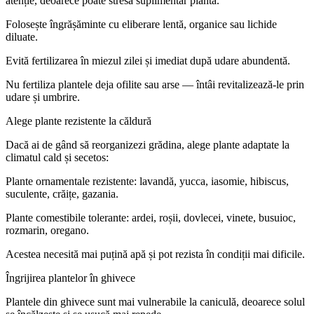
atenție, deoarece poate stresa suplimentar planta.
Folosește îngrășăminte cu eliberare lentă, organice sau lichide
diluate.
Evită fertilizarea în miezul zilei și imediat după udare abundentă.
Nu fertiliza plantele deja ofilite sau arse — întâi revitalizează-le prin
udare și umbrire.
Alege plante rezistente la căldură
Dacă ai de gând să reorganizezi grădina, alege plante adaptate la
climatul cald și secetos:
Plante ornamentale rezistente: lavandă, yucca, iasomie, hibiscus,
suculente, crăițe, gazania.
Plante comestibile tolerante: ardei, roșii, dovlecei, vinete, busuioc,
rozmarin, oregano.
Acestea necesită mai puțină apă și pot rezista în condiții mai dificile.
Îngrijirea plantelor în ghivece
Plantele din ghivece sunt mai vulnerabile la caniculă, deoarece solul