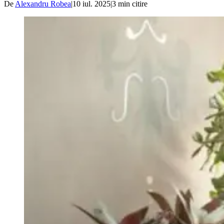
De
Alexandru Robea
|
10 iul. 2025
|
3
min citire