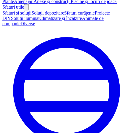
Plante
Amenajări
Anexe și construcții
Piscine și locuri de joacă
Sfaturi utile
Sfaturi și soluții
Soluții depozitare
Sfaturi curățenie
Proiecte
DIY
Soluții iluminat
Climatizare și încălzire
Animale de
companie
Diverse