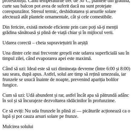
profesioniști. Când temperaturile trec de 30°C, plantele din grădină,
curte sau balcon pot avea de suferit dacă nu sunt protejate
corespunzător. Stresul termic, deshidratarea și arsurile solare
afectează atât plantele ornamentale, cât și cele comestibile.
Din fericire, există metode eficiente prin care poți să-ți menții
grădina sănătoasă și plină de viață chiar și în mijlocul verii.
Udarea corectă – cheia supraviețuirii în arșiță
Una dintre cele mai frecvente greșeli este udarea superficială sau în
timpul zilei, când evaporarea apei este maximă.
Când să uzi: Ideal este să uzi dimineața devreme (între 6:00 și 8:00)
sau seara, după apus. Astfel, solul are timp să rețină umezeala, iar
frunzele se usucă înainte de noapte, prevenind apariția bolilor
fungice.
Cum să uzi: Udă abundent și rar, astfel încât apa să pătrundă adânc
în sol și să încurajeze dezvoltarea rădăcinilor în profunzime.
Ce să eviți: Nu uda frunzele în plină zi — picăturile acționează ca o
lupă și pot cauza arsuri solare pe frunze.
Mulcirea solului