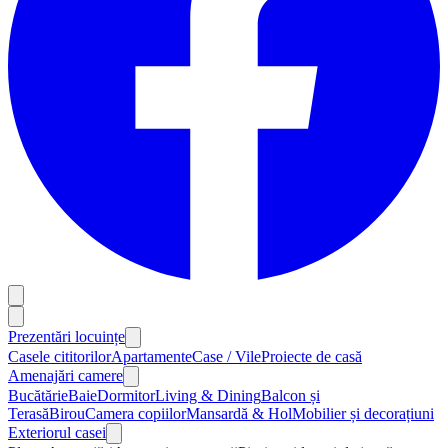
Prezentări locuințe
Casele cititorilor
Apartamente
Case / Vile
Proiecte de casă
Amenajări camere
Bucătărie
Baie
Dormitor
Living & Dining
Balcon și
Terasă
Birou
Camera copiilor
Mansardă & Hol
Mobilier și decorațiuni
Exteriorul casei