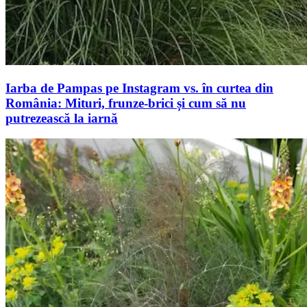
Iarba de Pampas pe Instagram vs. în curtea din
România: Mituri, frunze-brici și cum să nu
putrezească la iarnă