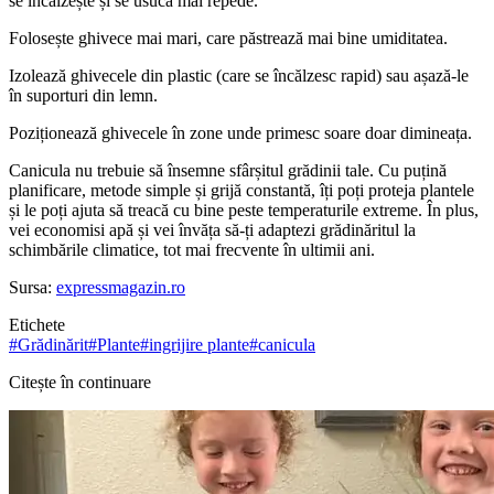
se încălzește și se usucă mai repede.
Folosește ghivece mai mari, care păstrează mai bine umiditatea.
Izolează ghivecele din plastic (care se încălzesc rapid) sau așază-le
în suporturi din lemn.
Poziționează ghivecele în zone unde primesc soare doar dimineața.
Canicula nu trebuie să însemne sfârșitul grădinii tale. Cu puțină
planificare, metode simple și grijă constantă, îți poți proteja plantele
și le poți ajuta să treacă cu bine peste temperaturile extreme. În plus,
vei economisi apă și vei învăța să-ți adaptezi grădinăritul la
schimbările climatice, tot mai frecvente în ultimii ani.
Sursa:
expressmagazin.ro
Etichete
#
Grădinărit
#
Plante
#
ingrijire plante
#
canicula
Citește în continuare