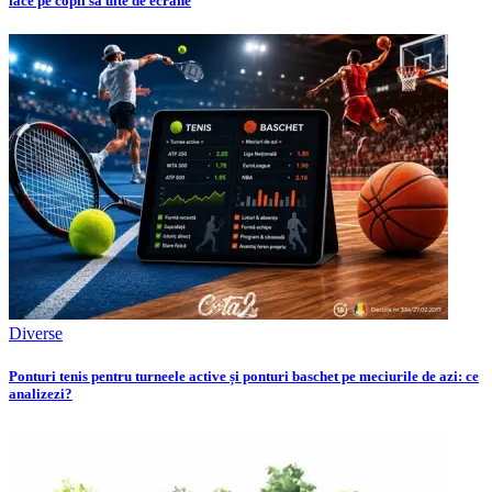
face pe copii să uite de ecrane
Diverse
Ponturi tenis pentru turneele active și ponturi baschet pe meciurile de azi: ce
analizezi?