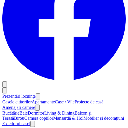
Prezentări locuințe
Casele cititorilor
Apartamente
Case / Vile
Proiecte de casă
Amenajări camere
Bucătărie
Baie
Dormitor
Living & Dining
Balcon și
Terasă
Birou
Camera copiilor
Mansardă & Hol
Mobilier și decorațiuni
Exteriorul casei