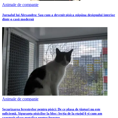
Animale de companie
Jurnalul lui Alexandru: Sau cum a devenit pisica stăpâna designului interior
dintr-o casă modernă
Animale de companie
Securizarea ferestrelor pentru pisici: De ce plasa de țânțari nu este
suficientă. Siguranța pisicilor la bloc: lecția de la etajul 6 și cum am
construit plase metalice pentru ferestre