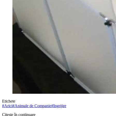
Etichete
#
Arici
#
Animale de Companie
#
Ingrijire
Citește în continuare