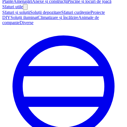
Plante
Amenajări
Anexe și construcții
Piscine și locuri de joacă
Sfaturi utile
Sfaturi și soluții
Soluții depozitare
Sfaturi curățenie
Proiecte
DIY
Soluții iluminat
Climatizare și încălzire
Animale de
companie
Diverse