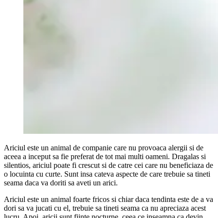
Ariciul este un animal de companie care nu provoaca alergii si de
aceea a inceput sa fie preferat de tot mai multi oameni. Dragalas si
silentios, ariciul poate fi crescut si de catre cei care nu beneficiaza de
o locuinta cu curte. Sunt insa cateva aspecte de care trebuie sa tineti
seama daca va doriti sa aveti un arici.
Ariciul este un animal foarte fricos si chiar daca tendinta este de a va
dori sa va jucati cu el, trebuie sa tineti seama ca nu apreciaza acest
lucru. Apoi, aricii sunt fiinte nocturne, ceea ce inseamna ca devin