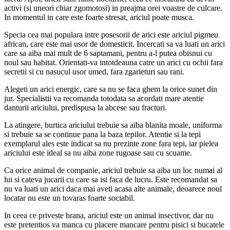
activi (si uneori chiar zgomotosi) in preajma orei voastre de culcare.
In momentul in care este foarte stresat, ariciul poate musca.
Specia cea mai populara intre posesorii de arici este ariciul pigmeu
african, care este mai usor de domesticit. Incercati sa va luati un arici
care sa aiba mai mult de 6 saptamani, pentru a-l putea obisnui cu
noul sau habitat. Orientati-va intotdeauna catre un arici cu ochii fara
secretii si cu nasucul usor umed, fara zgarieturi sau rani.
Alegeti un arici energic, care sa nu se faca ghem la orice sunet din
jur. Specialistii va recomanda totodata sa acordati mare atentie
danturii ariciului, predispusa la abcese sau fracturi.
La atingere, burtica ariciului trebuie sa aiba blanita moale, uniforma
si trebuie sa se continue pana la baza tepilor. Atentie si la tepi
exemplarul ales este indicat sa nu prezinte zone fara tepi, iar pielea
ariciului este ideal sa nu aiba zone rugoase sau cu scuame.
Ca orice animal de companie, ariciul trebuie sa aiba un loc numai al
lui si cateva jucarii cu care sa isi faca de lucru. Este recomandat sa
nu va luati un arici daca mai aveti acasa alte animale, deoarece noul
locatar nu este un tovaras foarte sociabil.
In ceea ce priveste hrana, ariciul este un animal insectivor, dar nu
este pretentios va manca cu placere mancare pentru pisici si bucatele