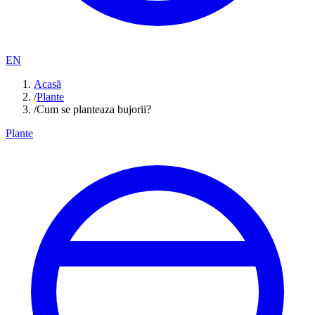
EN
Acasă
/
Plante
/
Cum se planteaza bujorii?
Plante