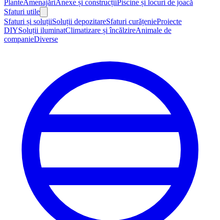
Plante
Amenajări
Anexe și construcții
Piscine și locuri de joacă
Sfaturi utile
Sfaturi și soluții
Soluții depozitare
Sfaturi curățenie
Proiecte
DIY
Soluții iluminat
Climatizare și încălzire
Animale de
companie
Diverse