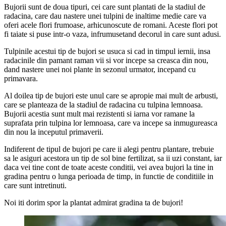
Bujorii sunt de doua tipuri, cei care sunt plantati de la stadiul de
radacina, care dau nastere unei tulpini de inaltime medie care va
oferi acele flori frumoase, arhicunoscute de romani. Aceste flori pot
fi taiate si puse intr-o vaza, infrumusetand decorul in care sunt adusi.
Tulpinile acestui tip de bujori se usuca si cad in timpul iernii, insa
radacinile din pamant raman vii si vor incepe sa creasca din nou,
dand nastere unei noi plante in sezonul urmator, incepand cu
primavara.
Al doilea tip de bujori este unul care se apropie mai mult de arbusti,
care se planteaza de la stadiul de radacina cu tulpina lemnoasa.
Bujorii acestia sunt mult mai rezistenti si iarna vor ramane la
suprafata prin tulpina lor lemnoasa, care va incepe sa inmugureasca
din nou la inceputul primaverii.
Indiferent de tipul de bujori pe care ii alegi pentru plantare, trebuie
sa le asiguri acestora un tip de sol bine fertilizat, sa ii uzi constant, iar
daca vei tine cont de toate aceste conditii, vei avea bujori la tine in
gradina pentru o lunga perioada de timp, in functie de conditiile in
care sunt intretinuti.
Noi iti dorim spor la plantat admirat gradina ta de bujori!