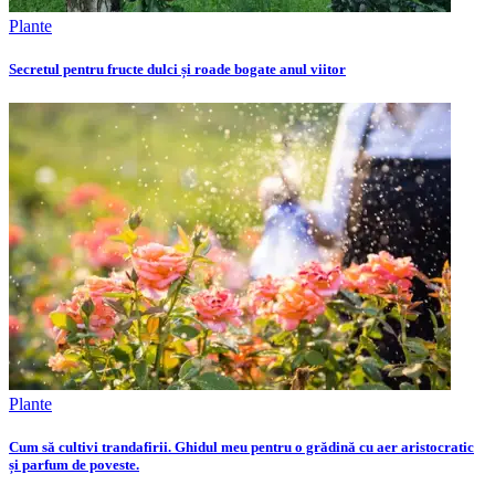
Plante
Secretul pentru fructe dulci și roade bogate anul viitor
Plante
Cum să cultivi trandafirii. Ghidul meu pentru o grădină cu aer aristocratic
și parfum de poveste.