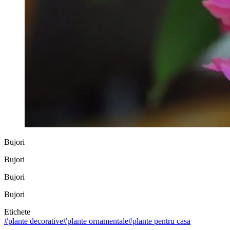
Bujori
Bujori
Bujori
Bujori
Etichete
#
plante decorative
#
plante ornamentale
#
plante pentru casa