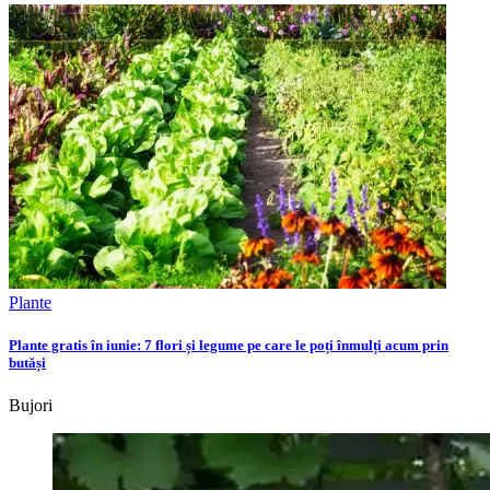
Plante
Plante gratis în iunie: 7 flori și legume pe care le poți înmulți acum prin
butăși
Bujori