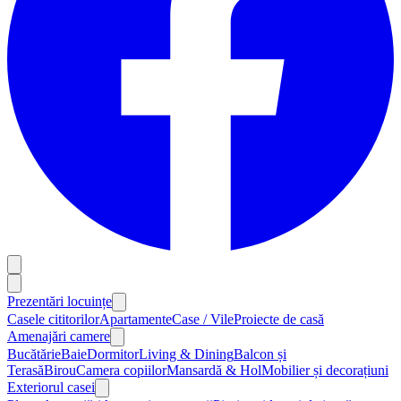
Prezentări locuințe
Casele cititorilor
Apartamente
Case / Vile
Proiecte de casă
Amenajări camere
Bucătărie
Baie
Dormitor
Living & Dining
Balcon și
Terasă
Birou
Camera copiilor
Mansardă & Hol
Mobilier și decorațiuni
Exteriorul casei