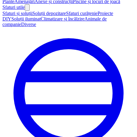
Plante
Amenajări
Anexe și construcții
Piscine și locuri de joacă
Sfaturi utile
Sfaturi și soluții
Soluții depozitare
Sfaturi curățenie
Proiecte
DIY
Soluții iluminat
Climatizare și încălzire
Animale de
companie
Diverse