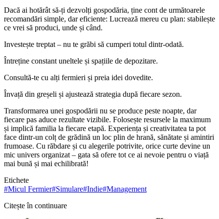
Dacă ai hotărât să-ți dezvolți gospodăria, ține cont de următoarele
recomandări simple, dar eficiente: Lucrează mereu cu plan: stabilește
ce vrei să produci, unde și când.
Investește treptat – nu te grăbi să cumperi totul dintr-odată.
Întreține constant uneltele și spațiile de depozitare.
Consultă-te cu alți fermieri și preia idei dovedite.
Învață din greșeli și ajustează strategia după fiecare sezon.
Transformarea unei gospodării nu se produce peste noapte, dar
fiecare pas aduce rezultate vizibile. Folosește resursele la maximum
și implică familia la fiecare etapă. Experiența și creativitatea ta pot
face dintr-un colț de grădină un loc plin de hrană, sănătate și amintiri
frumoase. Cu răbdare și cu alegerile potrivite, orice curte devine un
mic univers organizat – gata să ofere tot ce ai nevoie pentru o viață
mai bună și mai echilibrată!
Etichete
#
Micul Fermier
#
Simulare
#
Indie
#
Management
Citește în continuare