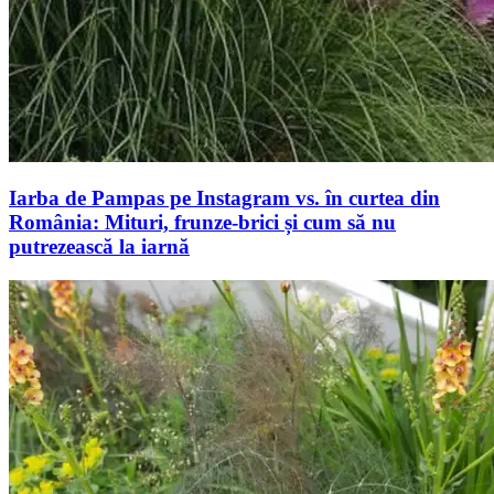
Iarba de Pampas pe Instagram vs. în curtea din
România: Mituri, frunze-brici și cum să nu
putrezească la iarnă