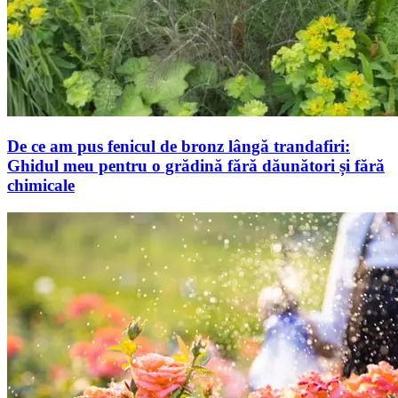
De ce am pus fenicul de bronz lângă trandafiri:
Ghidul meu pentru o grădină fără dăunători și fără
chimicale