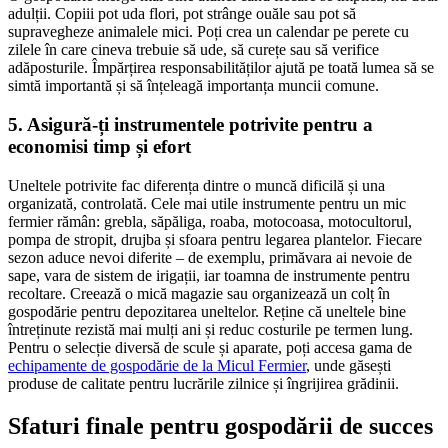
adulții. Copiii pot uda flori, pot strânge ouăle sau pot să
supravegheze animalele mici. Poți crea un calendar pe perete cu
zilele în care cineva trebuie să ude, să curețe sau să verifice
adăposturile. Împărțirea responsabilităților ajută pe toată lumea să se
simtă importantă și să înțeleagă importanța muncii comune.
5. Asigură-ți instrumentele potrivite pentru a
economisi timp și efort
Uneltele potrivite fac diferența dintre o muncă dificilă și una
organizată, controlată. Cele mai utile instrumente pentru un mic
fermier rămân: grebla, săpăliga, roaba, motocoasa, motocultorul,
pompa de stropit, drujba și sfoara pentru legarea plantelor. Fiecare
sezon aduce nevoi diferite – de exemplu, primăvara ai nevoie de
sape, vara de sistem de irigații, iar toamna de instrumente pentru
recoltare. Creează o mică magazie sau organizează un colț în
gospodărie pentru depozitarea uneltelor. Reține că uneltele bine
întreținute rezistă mai mulți ani și reduc costurile pe termen lung.
Pentru o selecție diversă de scule și aparate, poți accesa gama de
echipamente de gospodărie de la Micul Fermier
, unde găsești
produse de calitate pentru lucrările zilnice și îngrijirea grădinii.
Sfaturi finale pentru gospodării de succes