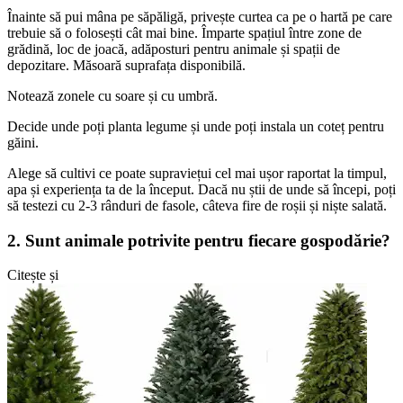
Înainte să pui mâna pe săpăligă, privește curtea ca pe o hartă pe care
trebuie să o folosești cât mai bine. Împarte spațiul între zone de
grădină, loc de joacă, adăposturi pentru animale și spații de
depozitare. Măsoară suprafața disponibilă.
Notează zonele cu soare și cu umbră.
Decide unde poți planta legume și unde poți instala un coteț pentru
găini.
Alege să cultivi ce poate supraviețui cel mai ușor raportat la timpul,
apa și experiența ta de la început. Dacă nu știi de unde să începi, poți
să testezi cu 2-3 rânduri de fasole, câteva fire de roșii și niște salată.
2. Sunt animale potrivite pentru fiecare gospodărie?
Citește și