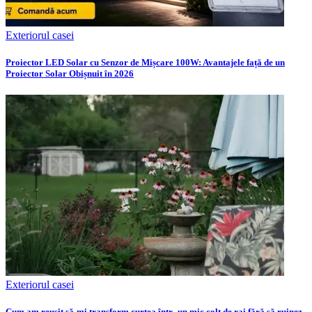
Exteriorul casei
Proiector LED Solar cu Senzor de Mișcare 100W: Avantajele față de un
Proiector Solar Obișnuit în 2026
Exteriorul casei
Cum am reușit să-mi transform curtea într- un mic colț de rai fără să ruinez