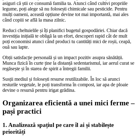
asiguri că știi ce consumă familia ta. Atunci când cultivi propriile
legume, poți alege să nu folosești chimicale sau pesticide. Pentru
mulți oameni, această opțiune devine tot mai importantă, mai ales
când copiii se află la masa zilnic.
Reduci cheltuielile și îți planifici bugetul gospodăriei. Chiar dacă
investiția inițială te obligă la un efort, descoperi rapid cât de mult
poți economisi atunci când produci tu cantități mici de roșii, ceapă,
ouă sau lapte.
Obții satisfacție personală și un impact pozitiv asupra sănătății.
Munca fizică în curte ține la distanță sedentarismul, iar aerul curat se
regăsește și în starea de spirit a întregii familii.
Susții mediul și folosești resurse reutilizabile. În loc să arunci
resturile vegetale, le poți transforma în compost, iar apa de ploaie
devine o resursă pentru irigat grădina.
Organizarea eficientă a unei mici ferme –
pași practici
1. Analizează spațiul pe care îl ai și stabilește
priorități