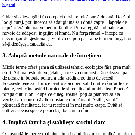
bugetul
Chiar și câteva găini în compact devin o mică sursă de ouă. Dacă ai
loc și curaj, poți încerca să adaugi una sau două capre – laptele de
capră oferă alternative pentru familie. Prima regulă: animalele au
nevoie de adăpost, îngrijire și hrană. Nu forța ritmul – începe cu
specii ușor de gestionat și verifică ce poți păstra pe termen lung, fără
să-ți depășești capacitatea.
3. Adoptă metode naturale de întreținere
Micile ferme oferă șansa să utilizezi tehnici ecologice fără prea mult
efort. Adună resturile vegetale și creează compost. Colectează apa
de ploaie în butoaie pentru a uda grădina pe timp de secetă.
Folosește paie sau frunze pentru a acoperi solul dintre rândurile de
plante, reducând astfel buruienile și menținând umiditatea. Practică
rotația culturilor – după ce culegi roșiile, poți să plantezi salată
verde, care consumă alte substanțe din pământ. Astfel, solul își
păstrează fertilitatea, iar tu recoltezi în mai multe etape. Evită să
cultivi aceeași specie pe același loc ani la rând.
4. Implică familia și stabilește sarcini clare
O gospodărie merge mai bine atunci când fiecare se implică, nu doar