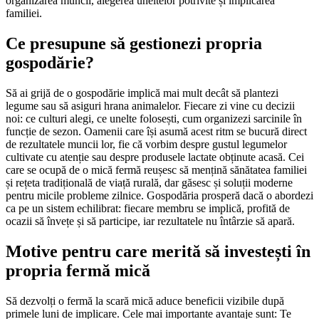
organizarea muncii, alegerea uneltelor potrivite și implicarea
familiei.
Ce presupune să gestionezi propria
gospodărie?
Să ai grijă de o gospodărie implică mai mult decât să plantezi
legume sau să asiguri hrana animalelor. Fiecare zi vine cu decizii
noi: ce culturi alegi, ce unelte folosești, cum organizezi sarcinile în
funcție de sezon. Oamenii care își asumă acest ritm se bucură direct
de rezultatele muncii lor, fie că vorbim despre gustul legumelor
cultivate cu atenție sau despre produsele lactate obținute acasă. Cei
care se ocupă de o mică fermă reușesc să mențină sănătatea familiei
și rețeta tradițională de viață rurală, dar găsesc și soluții moderne
pentru micile probleme zilnice. Gospodăria prosperă dacă o abordezi
ca pe un sistem echilibrat: fiecare membru se implică, profită de
ocazii să învețe și să participe, iar rezultatele nu întârzie să apară.
Motive pentru care merită să investești în
propria fermă mică
Să dezvolți o fermă la scară mică aduce beneficii vizibile după
primele luni de implicare. Cele mai importante avantaje sunt: Te