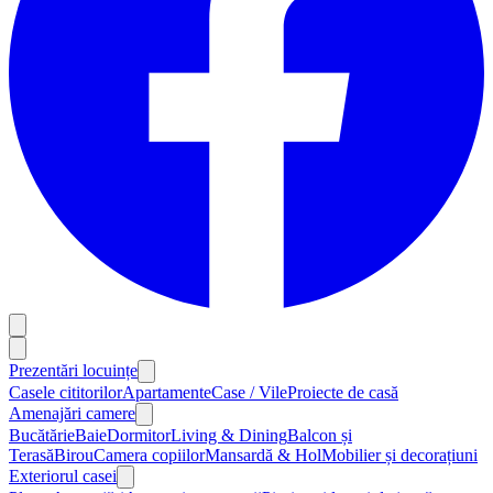
Prezentări locuințe
Casele cititorilor
Apartamente
Case / Vile
Proiecte de casă
Amenajări camere
Bucătărie
Baie
Dormitor
Living & Dining
Balcon și
Terasă
Birou
Camera copiilor
Mansardă & Hol
Mobilier și decorațiuni
Exteriorul casei