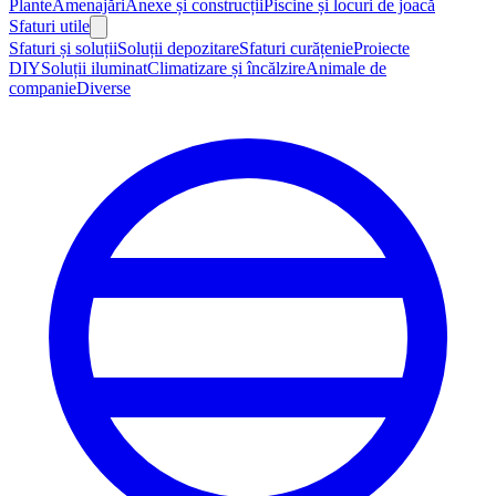
Plante
Amenajări
Anexe și construcții
Piscine și locuri de joacă
Sfaturi utile
Sfaturi și soluții
Soluții depozitare
Sfaturi curățenie
Proiecte
DIY
Soluții iluminat
Climatizare și încălzire
Animale de
companie
Diverse