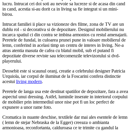
lucru. Intrucat cei doi soti au nevoie sa lucreze si de acasa din cand
in cand, acestia si-au dorit ca in living sa fie integrat si un mini-
birou.
Intrucat familiei ii place sa vizioneze des filme, zona de TV are un
dublu rol - si decorativa si de depozitare. Designul mobilierului nu
incarca spatiul ci din contra se imbina armonios cu restul amenajarii.
Peretele de fundal, in culoarea prunei pune in valoare mobilierul de
lemn, conferind in acelasi timp un centru de interes in living. Ne-a
atras atentia masuta de cafea cu blatul mobil, sub el putand fi
depozitate diverse reviste sau telecomenzile televizorului si dvd-
playerului.
Deosebit este si scaunul oranj, creatie a celebrului designer Patricia
Urquiola, iar corpul de iluminat de la Foscarini confera distinctie
acestui
living modern
.
Peretele de langa usa este destinat spatiilor de depozitare, fara a avea
aspectul unui dressing. Astfel, luminile inserate in interiorul corpului
de mobilier prin intermediul unor nise pot fi un loc perfect de
expunere a unor rame foto.
Cromatica in nuante deschise, textilele dar mai ales esentele de lemn
( lemn de stejar Nebraska de la Egger) creeaza o ambianta
armonioasa, reconfortanta, calduroasa ce te trimite cu gandul la