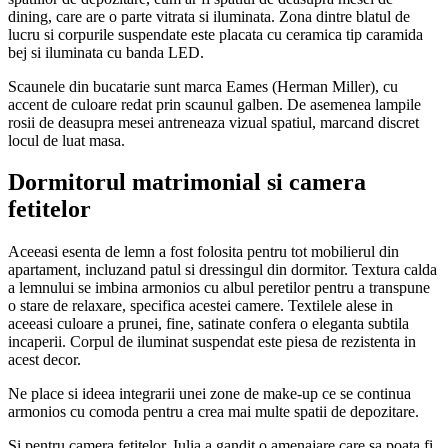
dining, care are o parte vitrata si iluminata. Zona dintre blatul de
lucru si corpurile suspendate este placata cu ceramica tip caramida
bej si iluminata cu banda LED.
Scaunele din bucatarie sunt marca Eames (Herman Miller), cu
accent de culoare redat prin scaunul galben. De asemenea lampile
rosii de deasupra mesei antreneaza vizual spatiul, marcand discret
locul de luat masa.
Dormitorul matrimonial si camera
fetitelor
Aceeasi esenta de lemn a fost folosita pentru tot mobilierul din
apartament, incluzand patul si dressingul din dormitor. Textura calda
a lemnului se imbina armonios cu albul peretilor pentru a transpune
o stare de relaxare, specifica acestei camere. Textilele alese in
aceeasi culoare a prunei, fine, satinate confera o eleganta subtila
incaperii. Corpul de iluminat suspendat este piesa de rezistenta in
acest decor.
Ne place si ideea integrarii unei zone de make-up ce se continua
armonios cu comoda pentru a crea mai multe spatii de depozitare.
Si pentru camera fetitelor, Iulia a gandit o amenajare care sa poata fi