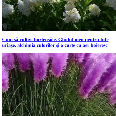
Cum să cultivi hortensiile. Ghidul meu pentru tufe
uriașe, alchimia culorilor și o curte cu aer boieresc