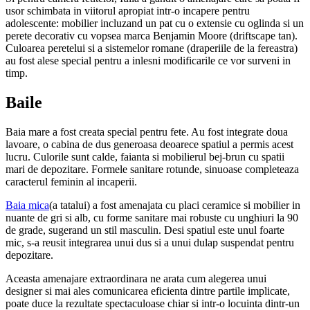
usor schimbata in viitorul apropiat intr-o incapere pentru
adolescente: mobilier incluzand un pat cu o extensie cu oglinda si un
perete decorativ cu vopsea marca Benjamin Moore (driftscape tan).
Culoarea peretelui si a sistemelor romane (draperiile de la fereastra)
au fost alese special pentru a inlesni modificarile ce vor surveni in
timp.
Baile
Baia mare a fost creata special pentru fete. Au fost integrate doua
lavoare, o cabina de dus generoasa deoarece spatiul a permis acest
lucru. Culorile sunt calde, faianta si mobilierul bej-brun cu spatii
mari de depozitare. Formele sanitare rotunde, sinuoase completeaza
caracterul feminin al incaperii.
Baia mica
(a tatalui) a fost amenajata cu placi ceramice si mobilier in
nuante de gri si alb, cu forme sanitare mai robuste cu unghiuri la 90
de grade, sugerand un stil masculin. Desi spatiul este unul foarte
mic, s-a reusit integrarea unui dus si a unui dulap suspendat pentru
depozitare.
Aceasta amenajare extraordinara ne arata cum alegerea unui
designer si mai ales comunicarea eficienta dintre partile implicate,
poate duce la rezultate spectaculoase chiar si intr-o locuinta dintr-un