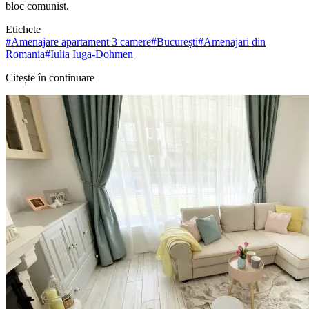
bloc comunist.
Etichete
#
Amenajare apartament 3 camere
#
București
#
Amenajari din
Romania
#
Iulia Iuga-Dohmen
Citește în continuare