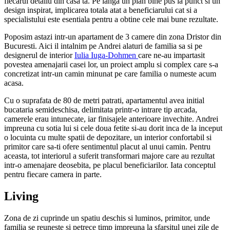
fiecarui detaliu din casa ta. Pe langa un plan bine pus la punct si un
design inspirat, implicarea totala atat a beneficiarului cat si a
specialistului este esentiala pentru a obtine cele mai bune rezultate.
Poposim astazi intr-un apartament de 3 camere din zona Dristor din
Bucuresti. Aici il intalnim pe Andrei alaturi de familia sa si pe
designerul de interior
Iulia Iuga-Dohmen
care ne-au impartasit
povestea amenajarii casei lor, un proiect amplu si complex care s-a
concretizat intr-un camin minunat pe care familia o numeste acum
acasa.
Cu o suprafata de 80 de metri patrati, apartamentul avea initial
bucataria semideschisa, delimitata printr-o intrare tip arcada,
camerele erau intunecate, iar finisajele anterioare invechite. Andrei
impreuna cu sotia lui si cele doua fetite si-au dorit inca de la inceput
o locuinta cu multe spatii de depozitare, un interior confortabil si
primitor care sa-ti ofere sentimentul placut al unui camin. Pentru
aceasta, tot interiorul a suferit transformari majore care au rezultat
intr-o amenajare deosebita, pe placul beneficiarilor. Iata conceptul
pentru fiecare camera in parte.
Living
Zona de zi cuprinde un spatiu deschis si luminos, primitor, unde
familia se reuneste si petrece timp impreuna la sfarsitul unei zile de