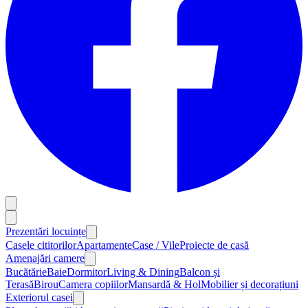
Prezentări locuințe
Casele cititorilor
Apartamente
Case / Vile
Proiecte de casă
Amenajări camere
Bucătărie
Baie
Dormitor
Living & Dining
Balcon și
Terasă
Birou
Camera copiilor
Mansardă & Hol
Mobilier și decorațiuni
Exteriorul casei