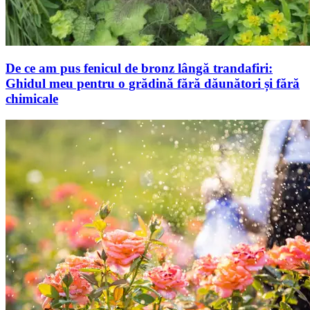
De ce am pus fenicul de bronz lângă trandafiri:
Ghidul meu pentru o grădină fără dăunători și fără
chimicale