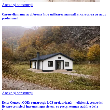
Anexe și construcții
Carote diamantate: diferențe între utilizarea manuală și carotarea cu stativ
profesional
Anexe și construcții
Delta Concept OOD: construcția LGS prefabricată — eficiență, control și
livrare completă într-un singur sistem, cu preț și termen stabilite de la