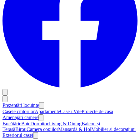
Prezentări locuințe
Casele cititorilor
Apartamente
Case / Vile
Proiecte de casă
Amenajări camere
Bucătărie
Baie
Dormitor
Living & Dining
Balcon și
Terasă
Birou
Camera copiilor
Mansardă & Hol
Mobilier și decorațiuni
Exteriorul casei