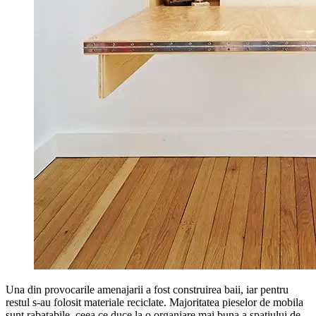
Una din provocarile amenajarii a fost construirea baii, iar pentru
restul s-au folosit materiale reciclate. Majoritatea pieselor de mobila
sunt rabatabile, ceea ce duce la o organiare mai buna a spatiului de