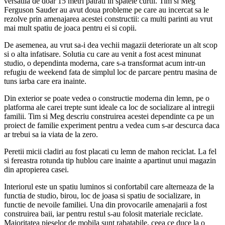
versatila de doar 15 metri patrati in spatele curtii. Tim si Meg
Ferguson Sauder au avut doua probleme pe care au incercat sa le
rezolve prin amenajarea acestei constructii: ca multi parinti au vrut
mai mult spatiu de joaca pentru ei si copii.
De asemenea, au vrut sa-i dea vechii magazii deteriorate un alt scop
si o alta infatisare. Solutia cu care au venit a fost acest minunat
studio, o dependinta moderna, care s-a transformat acum intr-un
refugiu de weekend fata de simplul loc de parcare pentru masina de
tuns iarba care era inainte.
Din exterior se poate vedea o constructie moderna din lemn, pe o
platforma ale carei trepte sunt ideale ca loc de socializare al intregii
familii. Tim si Meg descriu construirea acestei dependinte ca pe un
proiect de familie experiment pentru a vedea cum s-ar descurca daca
ar trebui sa ia viata de la zero.
Peretii micii cladiri au fost placati cu lemn de mahon reciclat. La fel
si fereastra rotunda tip hublou care inainte a apartinut unui magazin
din apropierea casei.
Interiorul este un spatiu luminos si confortabil care alterneaza de la
functia de studio, birou, loc de joasa si spatiu de socializare, in
functie de nevoile familiei. Una din provocarile amenajarii a fost
construirea baii, iar pentru restul s-au folosit materiale reciclate.
Majoritatea pieselor de mobila sunt rabatabile, ceea ce duce la o