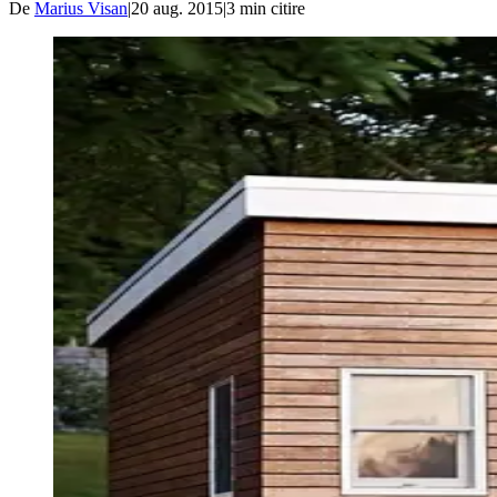
De
Marius Visan
|
20 aug. 2015
|
3
min citire