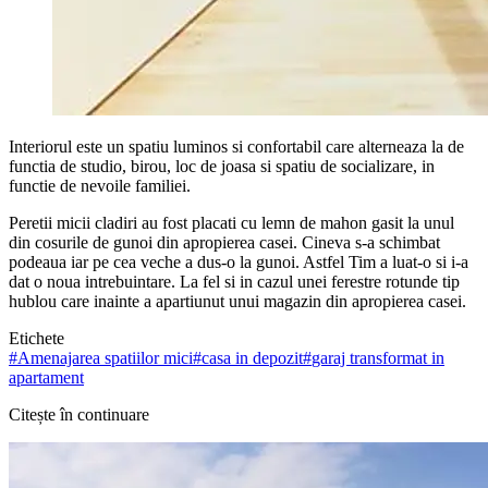
Interiorul este un spatiu luminos si confortabil care alterneaza la de
functia de studio, birou, loc de joasa si spatiu de socializare, in
functie de nevoile familiei.
Peretii micii cladiri au fost placati cu lemn de mahon gasit la unul
din cosurile de gunoi din apropierea casei. Cineva s-a schimbat
podeaua iar pe cea veche a dus-o la gunoi. Astfel Tim a luat-o si i-a
dat o noua intrebuintare. La fel si in cazul unei ferestre rotunde tip
hublou care inainte a apartiunut unui magazin din apropierea casei.
Etichete
#
Amenajarea spatiilor mici
#
casa in depozit
#
garaj transformat in
apartament
Citește în continuare