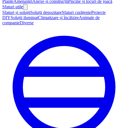
Plante
Amenajări
Anexe și construcții
Piscine și locuri de joacă
Sfaturi utile
Sfaturi și soluții
Soluții depozitare
Sfaturi curățenie
Proiecte
DIY
Soluții iluminat
Climatizare și încălzire
Animale de
companie
Diverse