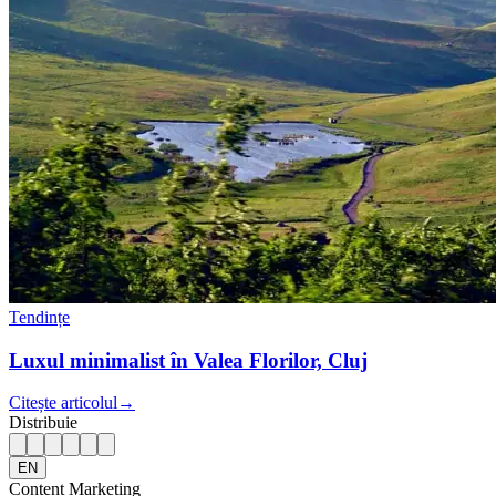
Tendințe
Luxul minimalist în Valea Florilor, Cluj
Citește articolul
→
Distribuie
EN
Content Marketing