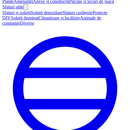
Plante
Amenajări
Anexe și construcții
Piscine și locuri de joacă
Sfaturi utile
Sfaturi și soluții
Soluții depozitare
Sfaturi curățenie
Proiecte
DIY
Soluții iluminat
Climatizare și încălzire
Animale de
companie
Diverse