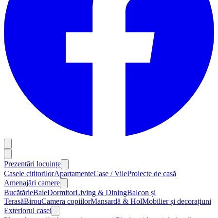
Prezentări locuințe
Casele cititorilor
Apartamente
Case / Vile
Proiecte de casă
Amenajări camere
Bucătărie
Baie
Dormitor
Living & Dining
Balcon și
Terasă
Birou
Camera copiilor
Mansardă & Hol
Mobilier și decorațiuni
Exteriorul casei