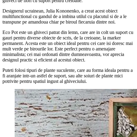
ghiveci de flori cu suport pentru creioane.
Designerul ucrainean, Julia Kononenko, a creat acest obiect
multifunctional cu gandul de a imbina utilul cu placutul si de a le
transpune pe amandoua chiar pe biroul fiecaruia dintre noi.
Eco Pot este un ghiveci patrat din lemn, care are in colt un suport cu
gauri pentru diverse obiecte de scris, de la creioane, la marker
permanent. Acesta este un obiect ideal pentru cei care isi doresc mai
mult verde pe birourile lor. Este perfect pentru o amenajare
minimalista; cei mai ordonati dintre dumneavoastra, vor aprecia
designul practic si eficient al acestui obiect.
Puteti folosi tipuri de plante suculente, care au forma ideala pentru a
fi aranjate intr-un astfel de suport, sau alte soiuri de plante mici
potrivite pentru spatiul ingust al ghiveciului.