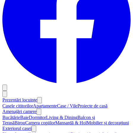
Prezentări locuințe
Casele cititorilor
Apartamente
Case / Vile
Proiecte de casă
Amenajări camere
Bucătărie
Baie
Dormitor
Living & Dining
Balcon și
Terasă
Birou
Camera copiilor
Mansardă & Hol
Mobilier și decorațiuni
Exteriorul casei