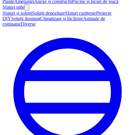
Plante
Amenajări
Anexe și construcții
Piscine și locuri de joacă
Sfaturi utile
Sfaturi și soluții
Soluții depozitare
Sfaturi curățenie
Proiecte
DIY
Soluții iluminat
Climatizare și încălzire
Animale de
companie
Diverse