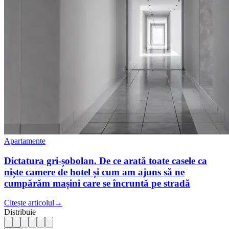
Apartamente
Dictatura gri-șobolan. De ce arată toate casele ca
niște camere de hotel și cum am ajuns să ne
cumpărăm mașini care se încruntă pe stradă
Citește articolul
→
Distribuie