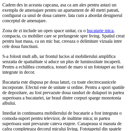
Cadem des in aceasta capcana, asa ca am ales pentru astazi un
exemplu de amenajare pentru un apartament de 40 metri patrati,
configurat ca unul de doua camere. Iata cum a abordat designerul
conceptul de amenajare.
Zona de zi include un open space unitar, cu o
bucatarie mica
,
compacta, cu mobilier care se prelungeste spre living. Spatiul creat
pentru luat masa, ca un mic bar, creeaza o delimitare vizuala intre
cele doua functiuni.
S-a folosit mult alb, iar frontul lucios al mobilierului amplifica
senzatia de spatialitate si aduce un plus de luminozitate incaperii.
Pentru a echilibra cromatica, tonuri de maro si un fototapet au fost
integrate in decor.
Bucataria este dispusa pe doua laturi, cu toate electrocasnicele
incorporate. Efectul este de unitate si ordine. Pentru a spori spatiile
de depozitare, au fost prevazute doua randuri de dulapuri in partea
superioara a bucatariei, iar braul dintre corpuri sparge monotonia
albului.
Imediat in continuarea mobilierului de bucatarie a fost integrata o
comoda-suport pentru televizor, de inaltime mica; in partea
superioara sunt prevazute cateva etajere. Canapeaua si masuta de
cafea completeaza decorul micului living. Fototapetul din spatele