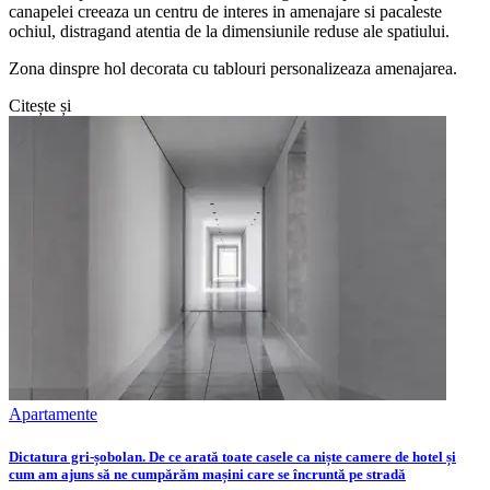
canapelei creeaza un centru de interes in amenajare si pacaleste
ochiul, distragand atentia de la dimensiunile reduse ale spatiului.
Zona dinspre hol decorata cu tablouri personalizeaza amenajarea.
Citește și
Apartamente
Dictatura gri-șobolan. De ce arată toate casele ca niște camere de hotel și
cum am ajuns să ne cumpărăm mașini care se încruntă pe stradă