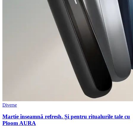
Diverse
Martie înseamnă refresh. Și pentru ritualurile tale cu
Ploom AURA