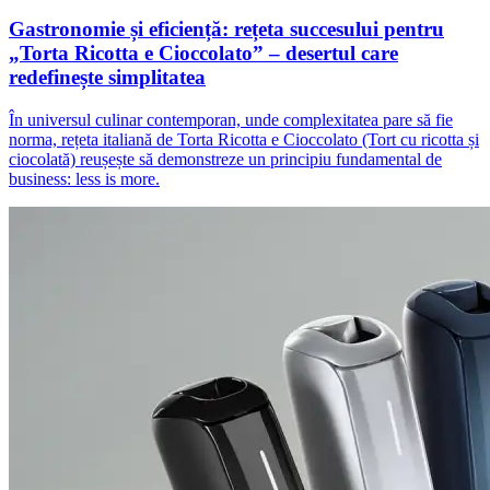
Gastronomie și eficiență: rețeta succesului pentru
„Torta Ricotta e Cioccolato” – desertul care
redefinește simplitatea
În universul culinar contemporan, unde complexitatea pare să fie
norma, rețeta italiană de Torta Ricotta e Cioccolato (Tort cu ricotta și
ciocolată) reușește să demonstreze un principiu fundamental de
business: less is more.