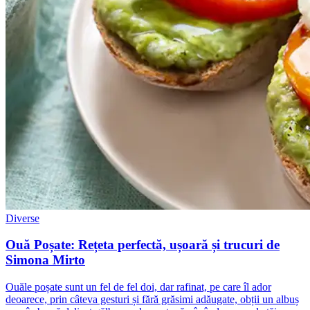
Diverse
Ouă Poșate: Rețeta perfectă, ușoară și trucuri de
Simona Mirto
Ouăle poșate sunt un fel de fel doi, dar rafinat, pe care îl ador
deoarece, prin câteva gesturi și fără grăsimi adăugate, obții un albuș