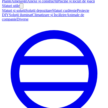
Plante
Amenajări
Anexe și construcții
Piscine și locuri de joacă
Sfaturi utile
Sfaturi și soluții
Soluții depozitare
Sfaturi curățenie
Proiecte
DIY
Soluții iluminat
Climatizare și încălzire
Animale de
companie
Diverse