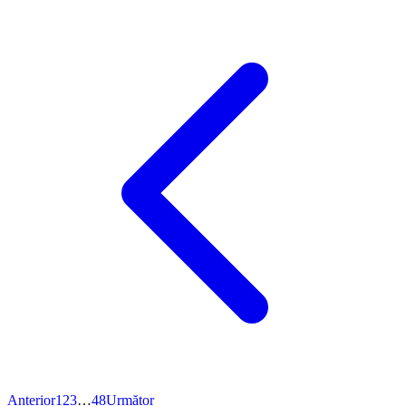
Anterior
1
2
3
…
48
Următor