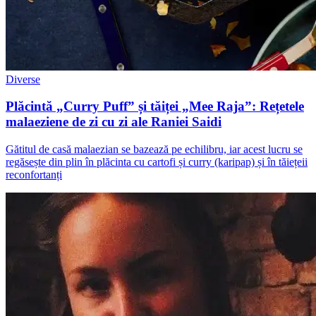
Diverse
Plăcintă „Curry Puff” și tăiței „Mee Raja”: Rețetele
malaeziene de zi cu zi ale Raniei Saidi
Gătitul de casă malaezian se bazează pe echilibru, iar acest lucru se
regăsește din plin în plăcinta cu cartofi și curry (karipap) și în tăiețeii
reconfortanți