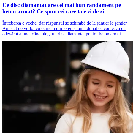
Ce disc diamantat are cel mai bun randament pe
beton armat? Ce spun cei care taie zi de zi
Întrebarea e veche, dar răspunsul se schimbă de la șantier la șantier.
Am stat de vorbă cu oameni din teren și am adunat ce contează cu
adevărat atunci când alegi un disc diamantat pentru beton armat.