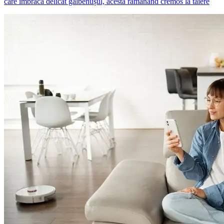
care îmbracă delicat gălbenușul, acesta rămânând cremos la tăiere