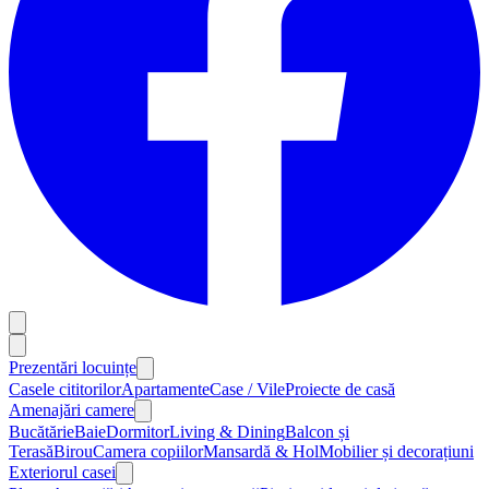
Prezentări locuințe
Casele cititorilor
Apartamente
Case / Vile
Proiecte de casă
Amenajări camere
Bucătărie
Baie
Dormitor
Living & Dining
Balcon și
Terasă
Birou
Camera copiilor
Mansardă & Hol
Mobilier și decorațiuni
Exteriorul casei