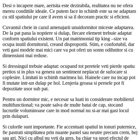
Desi o incapere mare, aerisita este dezirabila, realitatea nu ne ofera
mereu conditiile ideale. Ce putem face in schimb este sa ne adaptam
cu stil spatiului pe care il avem si sa il decoram practic si eficient.
Cuvantul cheie in cazul amenajarii unuidormitor miceste adaptarea.
De la pat pana la noptiere si dulap, fiecare element trebuie adaptat
conform spatiului existent. Un pat matrimonial tip king –size va
ocupa inutil dormitorul, creand disproportii. Stim, e confortabil, dar
veti gasi modele mai mici care va pot oferi un somn odihnitor si cu
dimensiuni mai reduse.
Si dressingul trebuie adaptat: ocupand tot peretele veti pierde spatiu
pretios si in plus va genera un sentiment neplacut de sufocare si
coplesire. Limitati in schimb marimea lui. Hainele care nu incap pot
fi mutate intr-un dulap pe hol. Lenjeria groasa si pernele pot fi
depozitate usor sub pat.
Pentru un dormitor mic, e necesar sa luati in considerare mobilierul
multifunctional; va poate salva de multe batai de cap, stocand
lucrurile voluminoase care in mod normal nu si-ar mai gasi locul
prin dulapuri.
Si culorile sunt importante. Fie accentuati spatiul in tonuri puternice,
fie pastrati simplitatea prin nuante pastel sau neutre precum crem, bej
sau gri. Nici cu albul nu veti da gres, ba chiar va spori efectul de