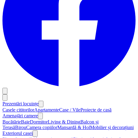
Prezentări locuințe
Casele cititorilor
Apartamente
Case / Vile
Proiecte de casă
Amenajări camere
Bucătărie
Baie
Dormitor
Living & Dining
Balcon și
Terasă
Birou
Camera copiilor
Mansardă & Hol
Mobilier și decorațiuni
Exteriorul casei