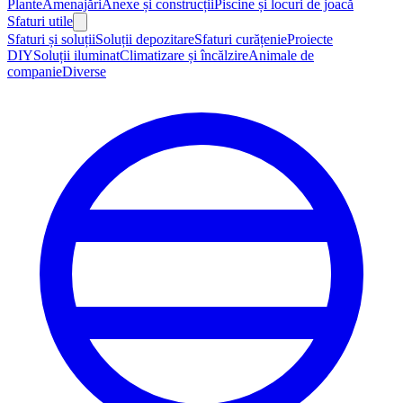
Plante
Amenajări
Anexe și construcții
Piscine și locuri de joacă
Sfaturi utile
Sfaturi și soluții
Soluții depozitare
Sfaturi curățenie
Proiecte
DIY
Soluții iluminat
Climatizare și încălzire
Animale de
companie
Diverse