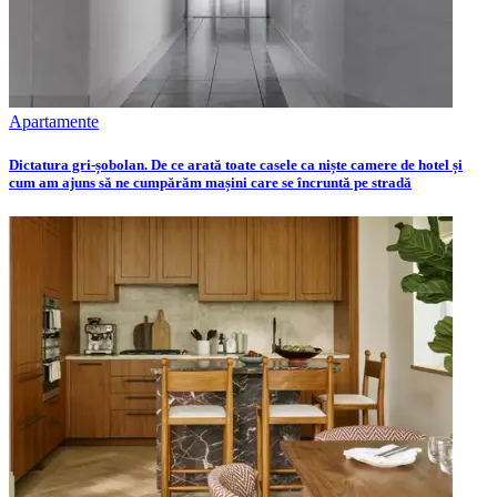
Apartamente
Dictatura gri-șobolan. De ce arată toate casele ca niște camere de hotel și
cum am ajuns să ne cumpărăm mașini care se încruntă pe stradă