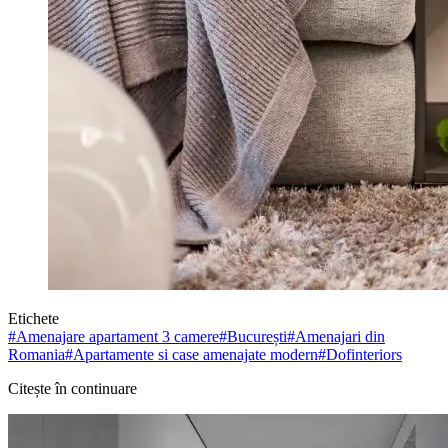
Etichete
#
Amenajare apartament 3 camere
#
București
#
Amenajari din
Romania
#
Apartamente si case amenajate modern
#
Dofinteriors
Citește în continuare