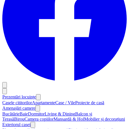
Prezentări locuințe
Casele cititorilor
Apartamente
Case / Vile
Proiecte de casă
Amenajări camere
Bucătărie
Baie
Dormitor
Living & Dining
Balcon și
Terasă
Birou
Camera copiilor
Mansardă & Hol
Mobilier și decorațiuni
Exteriorul casei