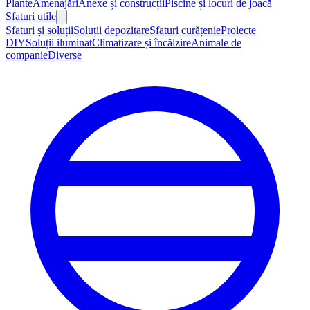
Plante
Amenajări
Anexe și construcții
Piscine și locuri de joacă
Sfaturi utile
Sfaturi și soluții
Soluții depozitare
Sfaturi curățenie
Proiecte
DIY
Soluții iluminat
Climatizare și încălzire
Animale de
companie
Diverse