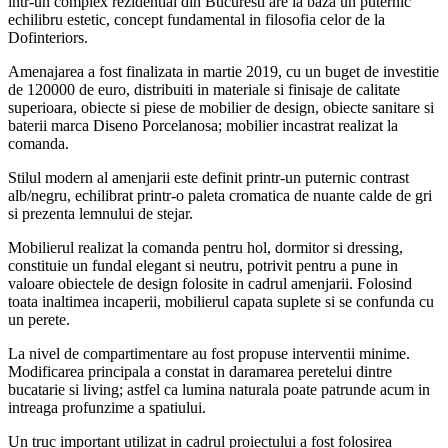
intr-un complex rezidential din Bucuresti are la baza un puternic
echilibru estetic, concept fundamental in filosofia celor de la
Dofinteriors.
Amenajarea a fost finalizata in martie 2019, cu un buget de investitie
de 120000 de euro, distribuiti in materiale si finisaje de calitate
superioara, obiecte si piese de mobilier de design, obiecte sanitare si
baterii marca Diseno Porcelanosa; mobilier incastrat realizat la
comanda.
Stilul modern al amenjarii este definit printr-un puternic contrast
alb/negru, echilibrat printr-o paleta cromatica de nuante calde de gri
si prezenta lemnului de stejar.
Mobilierul realizat la comanda pentru hol, dormitor si dressing,
constituie un fundal elegant si neutru, potrivit pentru a pune in
valoare obiectele de design folosite in cadrul amenjarii. Folosind
toata inaltimea incaperii, mobilierul capata suplete si se confunda cu
un perete.
La nivel de compartimentare au fost propuse interventii minime.
Modificarea principala a constat in daramarea peretelui dintre
bucatarie si living; astfel ca lumina naturala poate patrunde acum in
intreaga profunzime a spatiului.
Un truc important utilizat in cadrul proiectului a fost folosirea