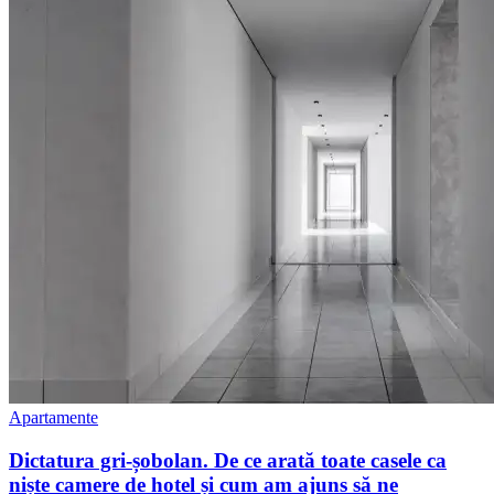
Apartamente
Dictatura gri-șobolan. De ce arată toate casele ca
niște camere de hotel și cum am ajuns să ne