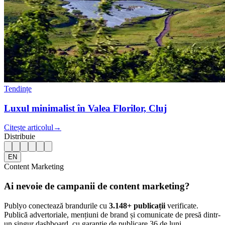
Tendințe
Luxul minimalist în Valea Florilor, Cluj
Citește articolul
→
Distribuie
EN
Content Marketing
Ai nevoie de campanii de content marketing?
Publyo conectează brandurile cu
3.148
+ publicații
verificate.
Publică advertoriale, mențiuni de brand și comunicate de presă dintr-
un singur dashboard, cu garanție de publicare 36 de luni.