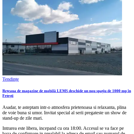
Tendințe
Rețeaua de magazine de mobilă LEMS deschide un nou spațiu de 1000 mp în
Fetești
Asadar, te asteptam intr-o atmosfera prietenoasa si relaxanta, plina
de voie buna si umor. Invitat special al serii pregateste un show de
stand-up de zile mari.
Intrarea este libera, incepand cu ora 18:00. Accesul se va face pe
baza de confirmare in prealabil la adresa de email sau numarul de