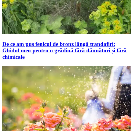
De ce am pus fenicul de bronz lângă trandafiri:
Ghidul meu pentru o grădină fără dăunători și fără
chimicale