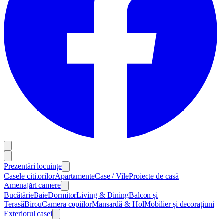
Prezentări locuințe
Casele cititorilor
Apartamente
Case / Vile
Proiecte de casă
Amenajări camere
Bucătărie
Baie
Dormitor
Living & Dining
Balcon și
Terasă
Birou
Camera copiilor
Mansardă & Hol
Mobilier și decorațiuni
Exteriorul casei