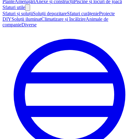
Plante
Amenajări
Anexe și construcții
Piscine și locuri de joacă
Sfaturi utile
Sfaturi și soluții
Soluții depozitare
Sfaturi curățenie
Proiecte
DIY
Soluții iluminat
Climatizare și încălzire
Animale de
companie
Diverse