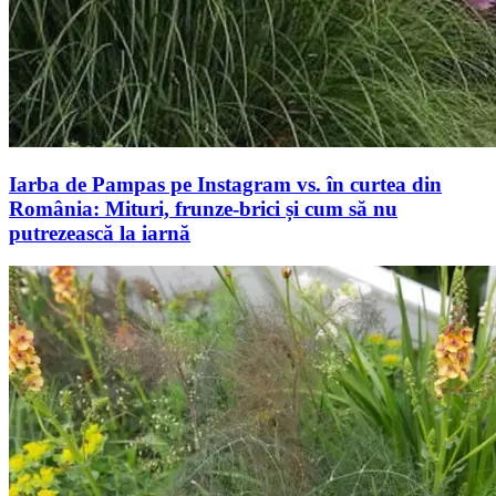
Iarba de Pampas pe Instagram vs. în curtea din
România: Mituri, frunze-brici și cum să nu
putrezească la iarnă