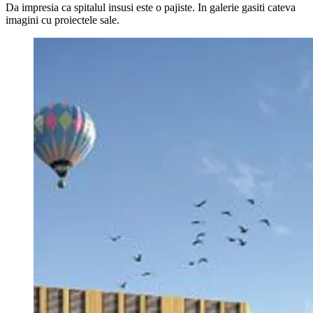
Da impresia ca spitalul insusi este o pajiste. In galerie gasiti cateva
imagini cu proiectele sale.