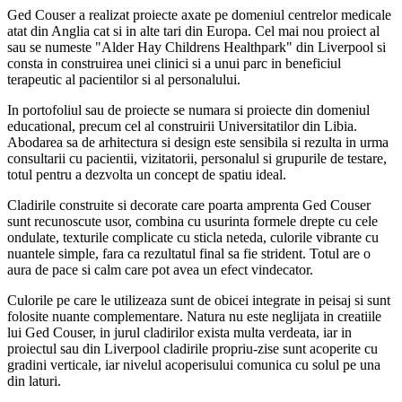
Ged Couser a realizat proiecte axate pe domeniul centrelor medicale
atat din Anglia cat si in alte tari din Europa. Cel mai nou proiect al
sau se numeste "Alder Hay Childrens Healthpark" din Liverpool si
consta in construirea unei clinici si a unui parc in beneficiul
terapeutic al pacientilor si al personalului.
In portofoliul sau de proiecte se numara si proiecte din domeniul
educational, precum cel al construirii Universitatilor din Libia.
Abodarea sa de arhitectura si design este sensibila si rezulta in urma
consultarii cu pacientii, vizitatorii, personalul si grupurile de testare,
totul pentru a dezvolta un concept de spatiu ideal.
Cladirile construite si decorate care poarta amprenta Ged Couser
sunt recunoscute usor, combina cu usurinta formele drepte cu cele
ondulate, texturile complicate cu sticla neteda, culorile vibrante cu
nuantele simple, fara ca rezultatul final sa fie strident. Totul are o
aura de pace si calm care pot avea un efect vindecator.
Culorile pe care le utilizeaza sunt de obicei integrate in peisaj si sunt
folosite nuante complementare. Natura nu este neglijata in creatiile
lui Ged Couser, in jurul cladirilor exista multa verdeata, iar in
proiectul sau din Liverpool cladirile propriu-zise sunt acoperite cu
gradini verticale, iar nivelul acoperisului comunica cu solul pe una
din laturi.