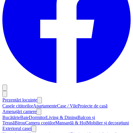
Prezentări locuințe
Casele cititorilor
Apartamente
Case / Vile
Proiecte de casă
Amenajări camere
Bucătărie
Baie
Dormitor
Living & Dining
Balcon și
Terasă
Birou
Camera copiilor
Mansardă & Hol
Mobilier și decorațiuni
Exteriorul casei