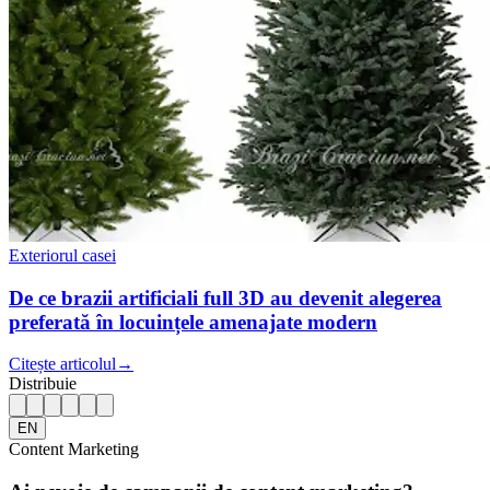
Exteriorul casei
De ce brazii artificiali full 3D au devenit alegerea
preferată în locuințele amenajate modern
Citește articolul
→
Distribuie
EN
Content Marketing