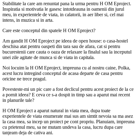
Stabilitate la care am renuntat pana la urma pentru H OM Eproject.
Inspiratia si motivatia le gasesc intotdeauna in oamenii din jurul
meu, in experientele de viata, in calatorii, in aer liber si, cel mai
intens, in muzica si in arta.
Care este conceptul din spatele H OM Eproject?
Am gandit H OM Eproject pe ideea de open house: o casa-hostel
deschisa atat pentru oaspeti din tara sau de afara, cat si pentru
bucurestenii care cauta o oaza de relaxare la finalul sau la inceputul
unei zile agitate de munca si de viata in capitala.
Noi locuim la H OM Eproject, impreuna cu al nostru caine, Polka,
acest lucru intregind conceptul de acasa departe de casa pentru
oricine ne trece pragul.
Povesteste-mi un pic care a fost declicul pentru acest proiect de la ce
a pornit ideea? E ceva ce s-a dospit in timp sau a aparut mai recent
in planurile tale?
H OM Eproject a aparut natural in viata mea, dupa toate
experientele de viata enumerate mai sus am simtit nevoia sa ma asez
la casa mea, sa incep un proiect pe cont propriu. Planuiam, impreuna
cu prietenul meu, sa ne mutam undeva la casa, lucru dupa care
tanjeam deja de cativa ani.