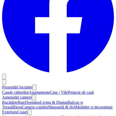
Prezentări locuințe
Casele cititorilor
Apartamente
Case / Vile
Proiecte de casă
Amenajări camere
Bucătărie
Baie
Dormitor
Living & Dining
Balcon și
Terasă
Birou
Camera copiilor
Mansardă & Hol
Mobilier și decorațiuni
Exteriorul casei