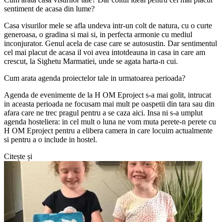
sentiment de acasa din lume?
Casa visurilor mele se afla undeva intr-un colt de natura, cu o curte
generoasa, o gradina si mai si, in perfecta armonie cu mediul
inconjurator. Genul acela de case care se autosustin. Dar sentimentul
cel mai placut de acasa il voi avea intotdeauna in casa in care am
crescut, la Sighetu Marmatiei, unde se agata harta-n cui.
Cum arata agenda proiectelor tale in urmatoarea perioada?
Agenda de evenimente de la H OM Eproject s-a mai golit, intrucat
in aceasta perioada ne focusam mai mult pe oaspetii din tara sau din
afara care ne trec pragul pentru a se caza aici. Insa ni s-a umplut
agenda hosteliera: in cel mult o luna ne vom muta perete-n perete cu
H OM Eproject pentru a elibera camera in care locuim actualmente
si pentru a o include in hostel.
Citește și