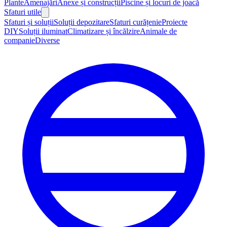
Plante
Amenajări
Anexe și construcții
Piscine și locuri de joacă
Sfaturi utile
Sfaturi și soluții
Soluții depozitare
Sfaturi curățenie
Proiecte
DIY
Soluții iluminat
Climatizare și încălzire
Animale de
companie
Diverse