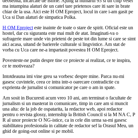
deosebita, incarcate de istorie. Ajung la numarul 93 si un chip vesel
ma intampina alaturi de un catel tare prietenos care iti sare in brate
chiar de la usa. Aici este H OM Eproject, locul in care i-am gasit pe
Uca si Dan alaturi de simpatica Polka.
H OM Eproject
este inainte de toate o stare de spirit. Oficial este un
hostel, dar cu siguranta este mai mult de atat. Imaginati-va o
sufragerie mare unde vin prieteni de peste tot din lume si care se simt
aici acasa, uitand de barierele culturale si lingvistice. Am stat de
vorba cu Uca care ne-a impartasit povestea H OM Eproject.
Povesteste-ne putin despre tine ce proiecte ai realizat, ce te inspira,
ce te motiveaza?
Intotdeauna imi vine greu sa vorbesc despre mine. Parca nu-mi
gasesc cuvintele, ceea ce intra intr-o oarecare contradictie cu
exprienta de jurnalist si comunicator pe care o am in spate.
Am sosit in Bucuresti acum vreo 10 ani, am terminat o facultate de
jurnalism si un masterat in comunicare, timp in care am si muncit
una alta: de la job de ospatarita, la redactor web, apoi redactor
pentru o revista glossy, internship la British Council si la M NA C, P
R al unor proiecte O NG-istice, ca in cele din urma sa-mi gasesc
stabilitatea profesionala in calitate de redactor sef la Orasul Meu, un
ghid de going-out online si pe mobil.