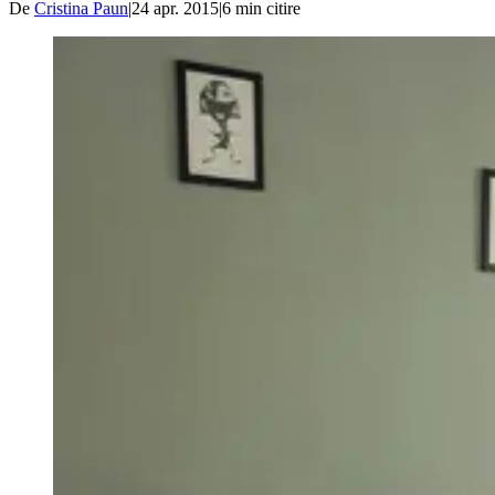
De
Cristina Paun
|
24 apr. 2015
|
6
min citire