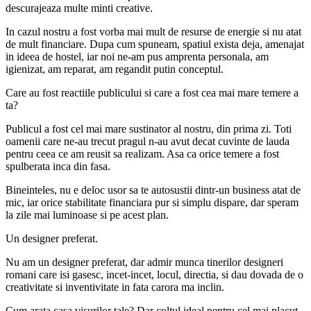
descurajeaza multe minti creative.
In cazul nostru a fost vorba mai mult de resurse de energie si nu atat
de mult financiare. Dupa cum spuneam, spatiul exista deja, amenajat
in ideea de hostel, iar noi ne-am pus amprenta personala, am
igienizat, am reparat, am regandit putin conceptul.
Care au fost reactiile publicului si care a fost cea mai mare temere a
ta?
Publicul a fost cel mai mare sustinator al nostru, din prima zi. Toti
oamenii care ne-au trecut pragul n-au avut decat cuvinte de lauda
pentru ceea ce am reusit sa realizam. Asa ca orice temere a fost
spulberata inca din fasa.
Bineinteles, nu e deloc usor sa te autosustii dintr-un business atat de
mic, iar orice stabilitate financiara pur si simplu dispare, dar speram
la zile mai luminoase si pe acest plan.
Un designer preferat.
Nu am un designer preferat, dar admir munca tinerilor designeri
romani care isi gasesc, incet-incet, locul, directia, si dau dovada de o
creativitate si inventivitate in fata carora ma inclin.
Cum arata casa visurilor tale? Dar coltul ideal pentru cel mai placut