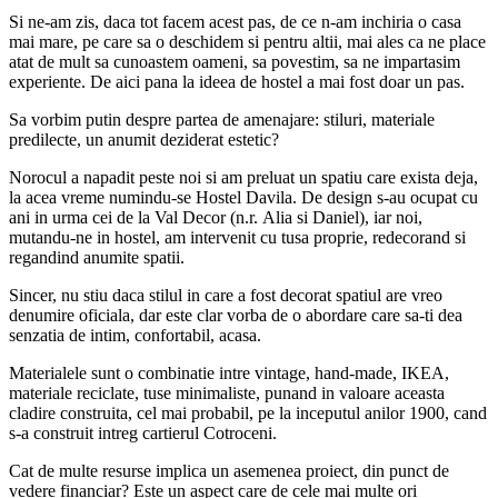
Si ne-am zis, daca tot facem acest pas, de ce n-am inchiria o casa
mai mare, pe care sa o deschidem si pentru altii, mai ales ca ne place
atat de mult sa cunoastem oameni, sa povestim, sa ne impartasim
experiente. De aici pana la ideea de hostel a mai fost doar un pas.
Sa vorbim putin despre partea de amenajare: stiluri, materiale
predilecte, un anumit deziderat estetic?
Norocul a napadit peste noi si am preluat un spatiu care exista deja,
la acea vreme numindu-se Hostel Davila. De design s-au ocupat cu
ani in urma cei de la Val Decor (n.r. Alia si Daniel), iar noi,
mutandu-ne in hostel, am intervenit cu tusa proprie, redecorand si
regandind anumite spatii.
Sincer, nu stiu daca stilul in care a fost decorat spatiul are vreo
denumire oficiala, dar este clar vorba de o abordare care sa-ti dea
senzatia de intim, confortabil, acasa.
Materialele sunt o combinatie intre vintage, hand-made, IKEA,
materiale reciclate, tuse minimaliste, punand in valoare aceasta
cladire construita, cel mai probabil, pe la inceputul anilor 1900, cand
s-a construit intreg cartierul Cotroceni.
Cat de multe resurse implica un asemenea proiect, din punct de
vedere financiar? Este un aspect care de cele mai multe ori